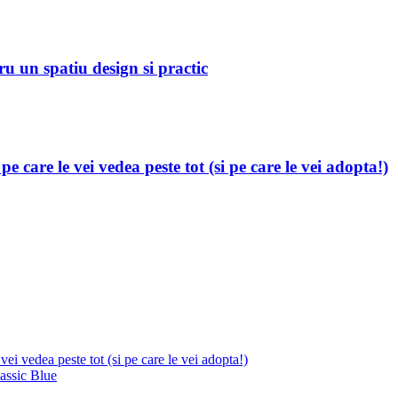
u un spatiu design si practic
 care le vei vedea peste tot (si pe care le vei adopta!)
vei vedea peste tot (si pe care le vei adopta!)
lassic Blue