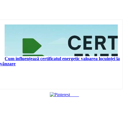
Cum influențează certificatul energetic valoarea locuinței la
vânzare
Save