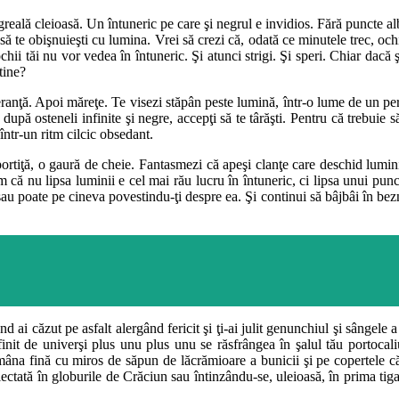
 negreală cleioasă. Un întuneric pe care şi negrul e invidios. Fără puncte
, să te obişnuieşti cu lumina. Vrei să crezi că, odată ce minutele trec, oc
ochii tăi nu vor vedea în întuneric. Şi atunci strigi. Şi speri. Chiar dacă 
 tine?
peranţă. Apoi măreţe. Te visezi stăpân peste lumină, într-o lume de un per
Şi după osteneli infinite şi negre, accepţi să te târăşti. Pentru că trebui
într-un ritm cilcic obsedant.
o portiţă, o gaură de cheie. Fantasmezi că apeşi clanţe care deschid lum
m că nu lipsa luminii e cel mai rău lucru în întuneric, ci lipsa unui punct
au poate pe cineva povestindu-ţi despre ea. Şi continui să bâjbâi în bezn
d ai căzut pe asfalt alergând fericit şi ţi-ai julit genunchiul şi sângele 
nfinit de univerşi plus unu plus unu se răsfrângea în şalul tău portocali
âna fină cu miros de săpun de lăcrămioare a bunicii şi pe copertele cărţi
ectată în globurile de Crăciun sau întinzându-se, uleioasă, în prima tiga