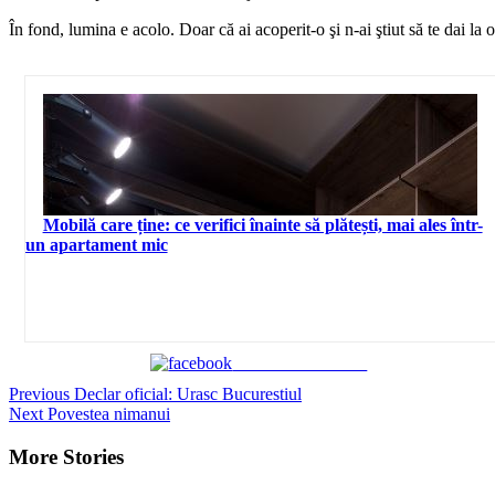
În fond, lumina e acolo. Doar că ai acoperit-o şi n-ai ştiut să te dai la o p
Mobilă care ține: ce verifici înainte să plătești, mai ales într-
un apartament mic
Share on Facebook
Continue
Previous
Declar oficial: Urasc Bucurestiul
Next
Povestea nimanui
Reading
More Stories