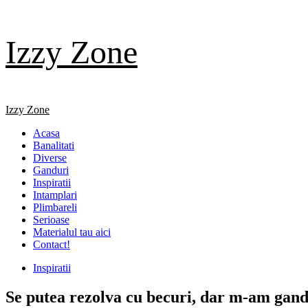
Skip
Izzy Zone
to
content
Primary
Izzy Zone
Menu
Acasa
Banalitati
Diverse
Ganduri
Inspiratii
Intamplari
Plimbareli
Serioase
Materialul tau aici
Contact!
Inspiratii
Se putea rezolva cu becuri, dar m-am gand