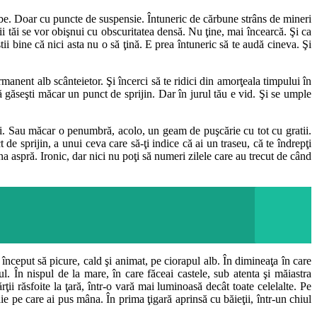
 albe. Doar cu puncte de suspensie. Întuneric de cărbune strâns de mineri
hii tăi se vor obişnui cu obscuritatea densă. Nu ţine, mai încearcă. Şi ca
ştii bine că nici asta nu o să ţină. E prea întuneric să te audă cineva. Şi
manent alb scânteietor. Şi încerci să te ridici din amorţeala timpului în
e să găseşti măcar un punct de sprijin. Dar în jurul tău e vid. Şi se umple
ini. Sau măcar o penumbră, acolo, un geam de puşcărie cu tot cu gratii.
 de sprijin, a unui ceva care să-ţi indice că ai un traseu, că te îndrepţi
a aspră. Ironic, dar nici nu poţi să numeri zilele care au trecut de când
a început să picure, cald şi animat, pe ciorapul alb. În dimineaţa în care
ul. În nispul de la mare, în care făceai castele, sub atenta şi măiastra
i răsfoite la ţară, într-o vară mai luminoasă decât toate celelalte. Pe
ie pe care ai pus mâna. În prima ţigară aprinsă cu băieţii, într-un chiul