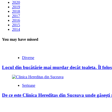
2020
2019
2018
2017
2016
2015
2014
You may have missed
Diverse
Locul din bucătărie mai murdar decât toaleta. Îl folose
Serioase
De ce este Clinica Hereditas din Suceava unde găsești