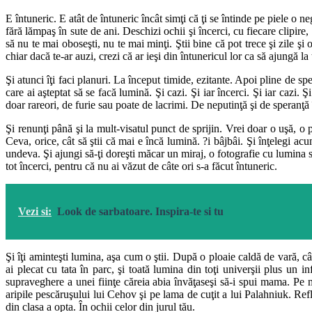
E întuneric. E atât de întuneric încât simţi că ţi se întinde pe piele o
fără lămpaş în sute de ani. Deschizi ochii şi încerci, cu fiecare clipire
să nu te mai oboseşti, nu te mai minţi. Ştii bine că pot trece şi zile şi 
chiar dacă te-ar auzi, crezi că ar ieşi din întunericul lor ca să ajungă la
Şi atunci îţi faci planuri. La început timide, ezitante. Apoi pline de s
care ai aşteptat să se facă lumină. Şi cazi. Şi iar încerci. Şi iar cazi. 
doar rareori, de furie sau poate de lacrimi. De neputinţă şi de speranţă 
Şi renunţi până şi la mult-visatul punct de sprijin. Vrei doar o uşă, 
Ceva, orice, cât să ştii că mai e încă lumină. ?i bâjbâi. Şi înţelegi acu
undeva. Şi ajungi să-ţi doreşti măcar un miraj, o fotografie cu lumina s
tot încerci, pentru că nu ai văzut de câte ori s-a făcut întuneric.
Vezi si:
Look de sarbatoare. Inspira-te si tu
Şi îţi aminteşti lumina, aşa cum o ştii. După o ploaie caldă de vară, cân
ai plecat cu tata în parc, şi toată lumina din toţi univerşii plus un i
supraveghere a unei fiinţe căreia abia învăţaseşi să-i spui mama. Pe m
aripile pescăruşului lui Cehov şi pe lama de cuţit a lui Palahniuk. Refl
din clasa a opta. În ochii celor din jurul tău.