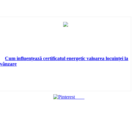
Cum influențează certificatul energetic valoarea locuinței la
vânzare
Save