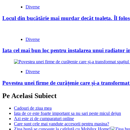
Diverse
Locul din bucătărie mai murdar decât toaleta. Îl folose
Diverse
Iata cel mai bun loc pentru instalarea unui radiator i
Diverse
Povestea unei firme de curățenie care și-a transformat
Pe Acelasi Subiect
Cadouri de ziua mea
Iata de ce este foarte important sa nu sari peste micul dejun
Azi este zi de cumparaturi online
Care sunt cele mai vandute accesorii pentru masina?
Ziua bună se cunoaște la cafeluță cu Mobilux Home!