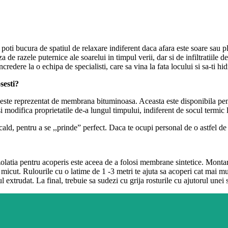
a te poti bucura de spatiul de relaxare indiferent daca afara este soare s
aza de razele puternice ale soarelui in timpul verii, dar si de infiltratii
redere la o echipa de specialisti, care sa vina la fata locului si sa-ti hi
sesti?
 este reprezentat de membrana bituminoasa. Aceasta este disponibila pentr
isi modifica proprietatile de-a lungul timpului, indiferent de socul termic 
ald, pentru a se ,,prinde” perfect. Daca te ocupi personal de o astfel de l
olatia pentru acoperis este aceea de a folosi membrane sintetice. Montar
micut. Rulourile cu o latime de 1 -3 metri te ajuta sa acoperi cat mai mu
ul extrudat. La final, trebuie sa sudezi cu grija rosturile cu ajutorul unei 