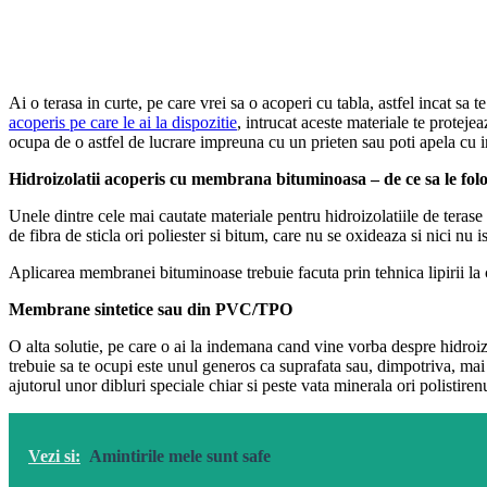
Ai o terasa in curte, pe care vrei sa o acoperi cu tabla, astfel incat s
acoperis pe care le ai la dispozitie
, intrucat aceste materiale te proteje
ocupa de o astfel de lucrare impreuna cu un prieten sau poti apela cu inc
Hidroizolatii acoperis cu membrana bituminoasa – de ce sa le folo
Unele dintre cele mai cautate materiale pentru hidroizolatiile de terase
de fibra de sticla ori poliester si bitum, care nu se oxideaza si nici nu 
Aplicarea membranei bituminoase trebuie facuta prin tehnica lipirii la c
Membrane sintetice sau din PVC/TPO
O alta solutie, pe care o ai la indemana cand vine vorba despre hidroiz
trebuie sa te ocupi este unul generos ca suprafata sau, dimpotriva, mai 
ajutorul unor dibluri speciale chiar si peste vata minerala ori polistiren
Vezi si:
Amintirile mele sunt safe