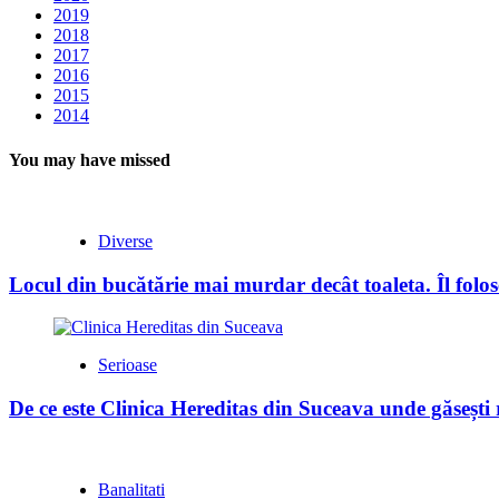
2019
2018
2017
2016
2015
2014
You may have missed
Diverse
Locul din bucătărie mai murdar decât toaleta. Îl folose
Serioase
De ce este Clinica Hereditas din Suceava unde găsești
Banalitati