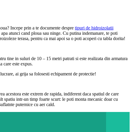
au ploua? Incepe prin a te documente despre
tipuri de hidroizolatii
le de apa atunci cand ploua sau ninge. Cu putina indemanare, te poti
droizoleze terasa, pentru ca mai apoi sa o poti acoperi cu tabla dorita!
u tine in suluri de 10 – 15 metri patrati si este realizata din armatura
la care este expus.
ucrare, ai grija sa folosesti echipament de protectie!
ea acestora este extrem de rapida, indiferent daca spatiul de care
lt spatiu intr-un timp foarte scurt: le poti monta mecanic doar cu
suflatnte puternice cu aer cald.