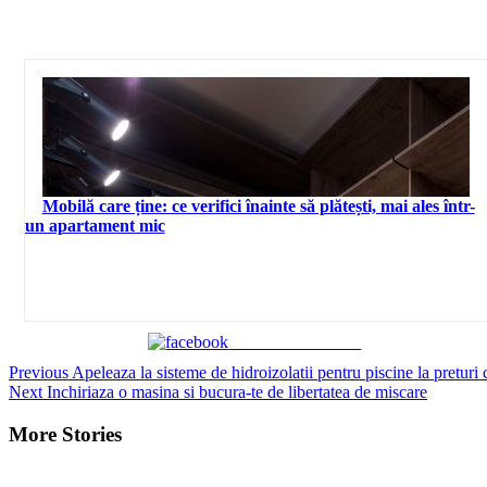
Mobilă care ține: ce verifici înainte să plătești, mai ales într-
un apartament mic
Share on Facebook
Continue
Previous
Apeleaza la sisteme de hidroizolatii pentru piscine la preturi 
Next
Inchiriaza o masina si bucura-te de libertatea de miscare
Reading
More Stories