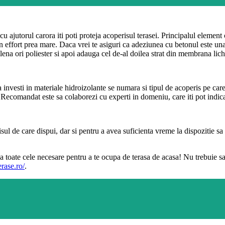
 ajutorul carora iti poti proteja acoperisul terasei. Principalul element 
 un effort prea mare. Daca vrei te asiguri ca adeziunea cu betonul este una 
lena ori poliester si apoi adauga cel de-al doilea strat din membrana lich
 a investi in materiale hidroizolante se numara si tipul de acoperis pe care
osi. Recomandat este sa colaborezi cu experti in domeniu, care iti pot indic
sul de care dispui, dar si pentru a avea suficienta vreme la dispozitie sa 
 toate cele necesare pentru a te ocupa de terasa de acasa! Nu trebuie sa-ti 
erase.ro/
.