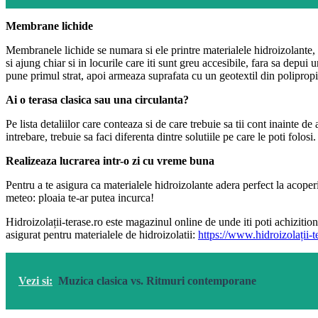
Membrane lichide
Membranele lichide se numara si ele printre materialele hidroizolante, cu
si ajung chiar si in locurile care iti sunt greu accesibile, fara sa depui
pune primul strat, apoi armeaza suprafata cu un geotextil din polipropi
Ai o terasa clasica sau una circulanta?
Pe lista detaliilor care conteaza si de care trebuie sa tii cont inainte de
intrebare, trebuie sa faci diferenta dintre solutiile pe care le poti fol
Realizeaza lucrarea intr-o zi cu vreme buna
Pentru a te asigura ca materialele hidroizolante adera perfect la acoperi
meteo: ploaia te-ar putea incurca!
Hidroizolații-terase.ro este magazinul online de unde iti poti achizitiona
asigurat pentru materialele de hidroizolatii:
https://www.hidroizolații-t
Vezi si:
Muzica clasica vs. Ritmuri contemporane