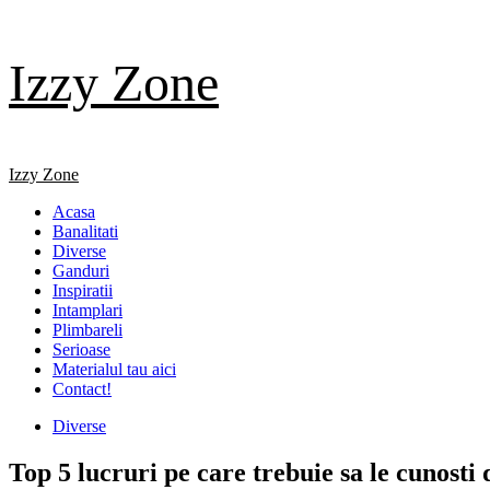
Skip
Izzy Zone
to
content
Primary
Izzy Zone
Menu
Acasa
Banalitati
Diverse
Ganduri
Inspiratii
Intamplari
Plimbareli
Serioase
Materialul tau aici
Contact!
Diverse
Top 5 lucruri pe care trebuie sa le cunosti 