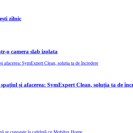
ști zilnic
ntr-o camera slab izolata
 spațiul și afacerea: SymExpert Clean, soluția ta de înc