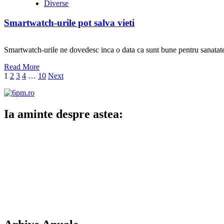
Diverse
Smartwatch-urile pot salva vieti
Smartwatch-urile ne dovedesc inca o data ca sunt bune pentru sanatatea
Read More
Paginație
1
2
3
4
…
10
Next
articole
Ia aminte despre astea: