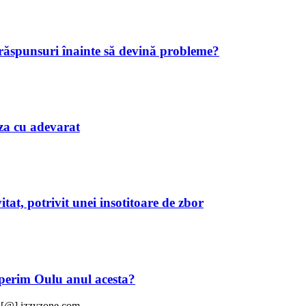
 răspunsuri înainte să devină probleme?
iaza cu adevarat
tat, potrivit unei insotitoare de zbor
operim Oulu anul acesta?
t [@] izzyzone.com