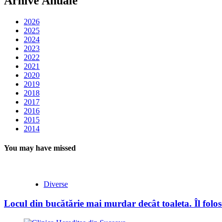
Arhive Anuale
2026
2025
2024
2023
2022
2021
2020
2019
2018
2017
2016
2015
2014
You may have missed
Diverse
Locul din bucătărie mai murdar decât toaleta. Îl folose