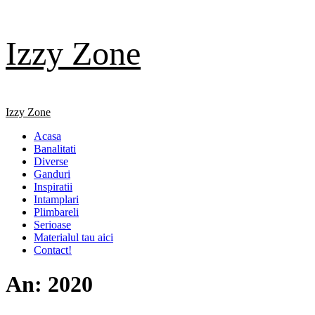
Skip
Izzy Zone
to
content
Primary
Izzy Zone
Menu
Acasa
Banalitati
Diverse
Ganduri
Inspiratii
Intamplari
Plimbareli
Serioase
Materialul tau aici
Contact!
An:
2020