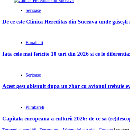
Serioase
De ce este Clinica Hereditas din Suceava unde găsești
Banalitati
Iata cele mai fericite 10 tari din 2026 si ce le diferent
Serioase
Acest gest obisnuit dupa un zbor cu avionul trebuie evi
Plimbareli
Capitala europeana a culturii 2026: de ce sa (re)desc
Termeni si conditii
|
Despre noi
|
Materialul tau aici
|
Contact
| contac