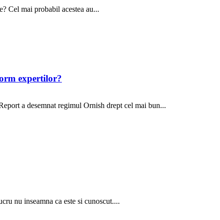
ce? Cel mai probabil acestea au...
form expertilor?
 Report a desemnat regimul Ornish drept cel mai bun...
ucru nu inseamna ca este si cunoscut....