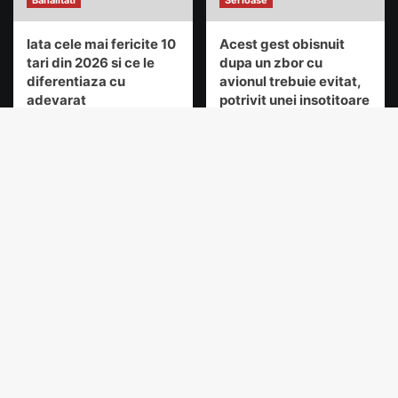
Banalitati
Serioase
Iata cele mai fericite 10
Acest gest obisnuit
tari din 2026 si ce le
dupa un zbor cu
diferentiaza cu
avionul trebuie evitat,
adevarat
potrivit unei insotitoare
de zbor
Termeni si conditii
|
Despre
noi
|
Materialul tau aici
|
Contact
| contact [@]
izzyzone.com
Copyright © All rights
reserved.
Plimbareli
Capitala europeana a
culturii 2026: de ce sa