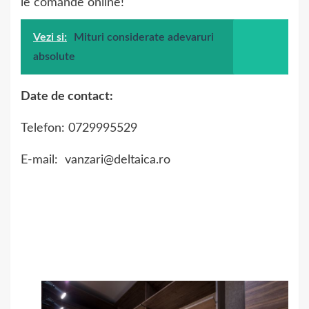
le comande online!
Vezi si:
Mituri considerate adevaruri
absolute
Date de contact:
Telefon: 0729995529
E-mail: vanzari@deltaica.ro