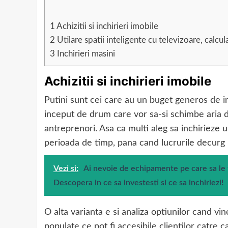
1
Achizitii si inchirieri imobile
2
Utilare spatii inteligente cu televizoare, calcula
3
Inchirieri masini
Achizitii si inchirieri imobile
Putini sunt cei care au un buget generos de inve
inceput de drum care vor sa-si schimbe aria de
antreprenori. Asa ca multi aleg sa inchirieze u
perioada de timp, pana cand lucrurile decurg i
Vezi si:
Ai nevoie de echipamente pe care sa le f
Descopera in ce sa investesti si ce sa inchiriezi!
O alta varianta e si analiza optiunilor cand vin
populate ce pot fi accesibile clientilor catre