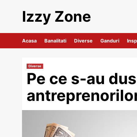
Skip
Izzy Zone
to
content
Acasa
Banalitati
Diverse
Ganduri
Insp
Diverse
Pe ce s-au dus
antreprenorilor