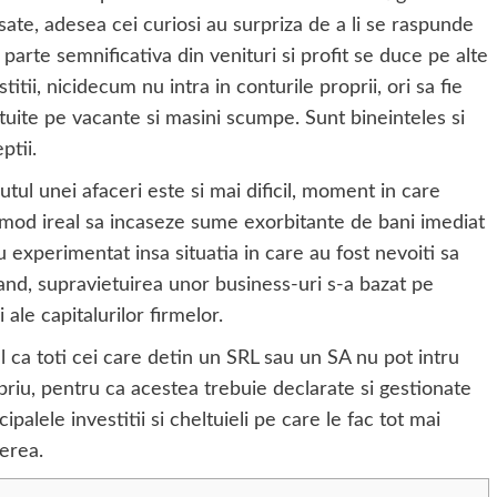
sate, adesea cei curiosi au surpriza de a li se raspunde
 parte semnificativa din venituri si profit se duce pe alte
stitii, nicidecum nu intra in conturile proprii, ori sa fie
tuite pe vacante si masini scumpe. Sunt bineinteles si
ptii.
tul unei afaceri este si mai dificil, moment in care
 mod ireal sa incaseze sume exorbitante de bani imediat
 experimentat insa situatia in care au fost nevoiti sa
and, supravietuirea unor business-uri s-a bazat pe
 ale capitalurilor firmelor.
l ca toti cei care detin un SRL sau un SA nu pot intru
opriu, pentru ca acestea trebuie declarate si gestionate
palele investitii si cheltuieli pe care le fac tot mai
erea.