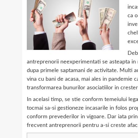
inca
ca o
inve
chel
exce
Debu
antreprenorii neexperimentati se asteapta in
dupa primele saptamani de activitate. Multi au
vina cu bani de acasa, mai ales in pandemie c
transformarea bunurilor asociatiilor in cresteri
In acelasi timp, se stie conform temeiului lega
tocmai sa-si gestioneze incasarile in folos pr
conform prevederilor in vigoare. Dar iata princi
frecvent antreprenorii pentru a-si creste afac