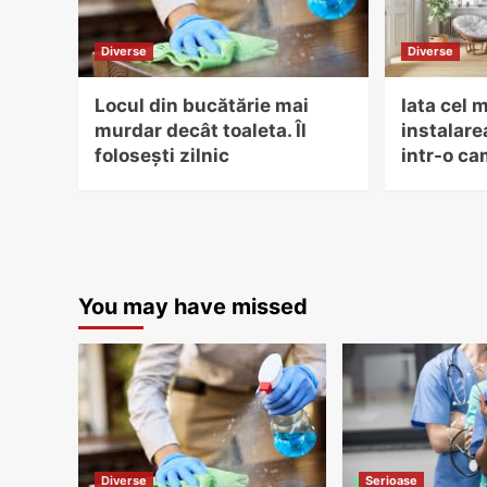
Diverse
Diverse
Locul din bucătărie mai
Iata cel 
murdar decât toaleta. Îl
instalare
folosești zilnic
intr-o ca
You may have missed
Diverse
Serioase