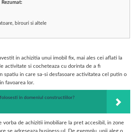
Rezumat:
toare, birouri si altele
stit in achizitia unui imobil fix, mai ales cei aflati la
 activitate si cocheteaza cu dorinta de a fi
n spatiu in care sa-si desfasoare activitatea cel putin o
n favoarea lor.
olosesti in domeniul constructiilor?
e vorba de achizitii imobiliare la pret accesibil, in zone
 care se adreseaza business-ul. De exemplu, unii aleg o