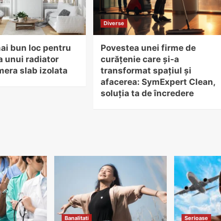
Diverse
mai bun loc pentru
Povestea unei firme de
a unui radiator
curățenie care și-a
mera slab izolata
transformat spațiul și
afacerea: SymExpert Clean,
soluția ta de încredere
Banalitati
Serioase