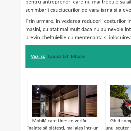
pentru antreprenori care nu mai trebuie sa aiba
schimbarii cauciucurilor de vara-iarna si a eve
Prin urmare, in vederea reducerii costurilor i
masini, cu atat mai mult daca nu au nevoie int
previn cheltuielile cu mentenanta si inlocuire
Vezi si:
Curiozitati Bitcoin
Mobilă care ține: ce verifici
Ghid comp
înainte să plătești, mai ales într-un
unui scuter 