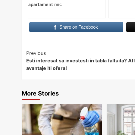
apartament mic
Share on Facebook
Continue
Previous
Esti interesat sa investesti in tabla faltuita? Af
Reading
avantaje iti ofera!
More Stories