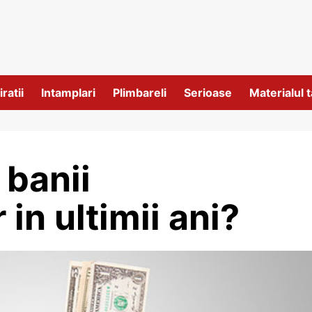
iratii
Intamplari
Plimbareli
Serioase
Materialul t
 banii
 in ultimii ani?