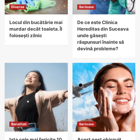
Diverse
Serioase
Locul din bucătărie mai
De ce este Clinica
murdar decât toaleta. Îl
Hereditas din Suceava
folosești zilnic
unde găsești
răspunsuri înainte să
devină probleme?
Banalitati
Serioase
Iata cele mai fericite 10
Acest gest obisnuit