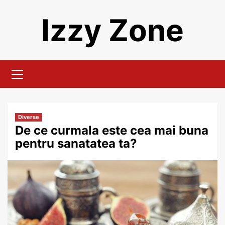
Skip
Izzy Zone
to
content
Primary
Menu
Diverse
De ce curmala este cea mai buna
pentru sanatatea ta?