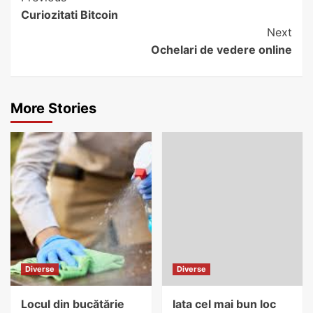
Curiozitati Bitcoin
Reading
Next
Ochelari de vedere online
More Stories
Diverse
Diverse
Locul din bucătărie
Iata cel mai bun loc