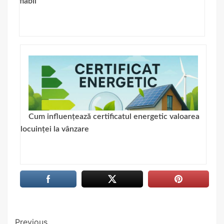
fiabil
Cum influențează certificatul energetic valoarea
locuinței la vânzare
Continue
Previous