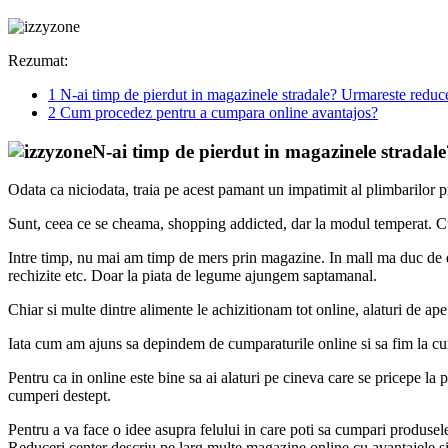
Rezumat:
1
N-ai timp de pierdut in magazinele stradale? Urmareste reduce
2
Cum procedez pentru a cumpara online avantajos?
N-ai timp de pierdut in magazinele stradale
Odata ca niciodata, traia pe acest pamant un impatimit al plimbarilor 
Sunt, ceea ce se cheama, shopping addicted, dar la modul temperat. Cu
Intre timp, nu mai am timp de mers prin magazine. In mall ma duc de dou
rechizite etc. Doar la piata de legume ajungem saptamanal.
Chiar si multe dintre alimente le achizitionam tot online, alaturi de ape 
Iata cum am ajuns sa depindem de cumparaturile online si sa fim la cur
Pentru ca in online este bine sa ai alaturi pe cineva care se pricepe la
cumperi destept.
Pentru a va face o idee asupra felului in care poti sa cumpari produsele
Reduceri.center descriu pe larg multe magazine online cu avantajele si 