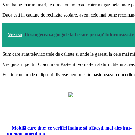
Vrei haine marimi mari, te directionam exact catre magazinele unde pot
Daca esti in cautare de rechizite scolare, avem cele mai bune recomanda
Vezi si:
Iti sangereaza gingiile la fiecare periaj? Informeaza-
Stim care sunt televizoarele de calitate si unde le gasesti la cele mai mi
Vrei jucarii pentru Craciun ori Paste, iti vom oferi sfaturi utile in ac
Esti in cautare de chlipiruri diverse pentru ca te pasioneaza reducerile 
Mobilă care ține: ce verifici înainte să plătești, mai ales într-
un apartament mic