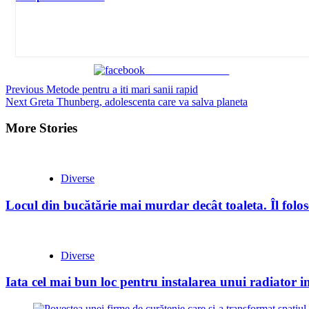
Share on Facebook
Continue
Previous
Metode pentru a iti mari sanii rapid
Next
Greta Thunberg, adolescenta care va salva planeta
Reading
More Stories
Diverse
Locul din bucătărie mai murdar decât toaleta. Îl folose
Diverse
Iata cel mai bun loc pentru instalarea unui radiator i