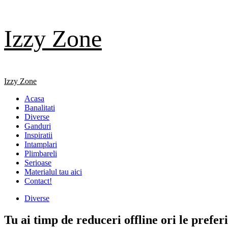
Skip
Izzy Zone
to
content
Primary
Izzy Zone
Menu
Acasa
Banalitati
Diverse
Ganduri
Inspiratii
Intamplari
Plimbareli
Serioase
Materialul tau aici
Contact!
Diverse
Tu ai timp de reduceri offline ori le preferi