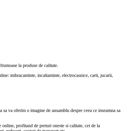
frumoase la produse de calitate.
ne: imbracaminte, incaltaminte, electrocasnice, carti, jucarii,
uta sa va oferim o imagine de ansamblu despre ceea ce inseamna sa
nline, profitand de preturi oneste si calitate, cei de la
, reduceri, costuri de transport etc.