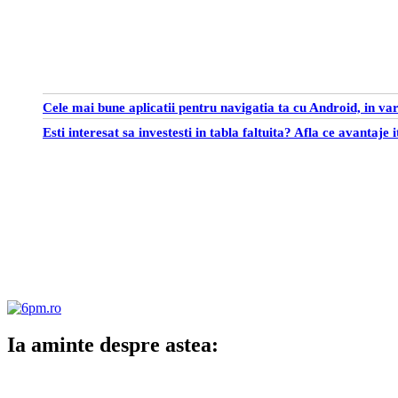
Cele mai bune aplicatii pentru navigatia ta cu Android, in va
Esti interesat sa investesti in tabla faltuita? Afla ce avantaje i
Ia aminte despre astea: