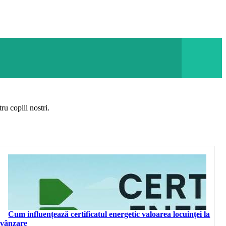
ru copiii nostri.
Cum influențează certificatul energetic valoarea locuinței la
vânzare