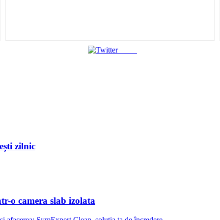
Tweet
ști zilnic
ntr-o camera slab izolata