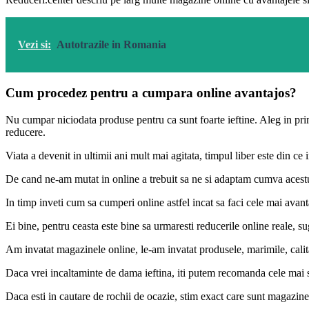
Vezi si:
Autotrazile in Romania
Cum procedez pentru a cumpara online avantajos?
Nu cumpar niciodata produse pentru ca sunt foarte ieftine. Aleg in pri
reducere.
Viata a devenit in ultimii ani mult mai agitata, timpul liber este din ce i
De cand ne-am mutat in online a trebuit sa ne si adaptam cumva acestui 
In timp inveti cum sa cumperi online astfel incat sa faci cele mai avanta
Ei bine, pentru ceasta este bine sa urmaresti reducerile online reale, su
Am invatat magazinele online, le-am invatat produsele, marimile, calita
Daca vrei incaltaminte de dama ieftina, iti putem recomanda cele mai 
Daca esti in cautare de rochii de ocazie, stim exact care sunt magazine