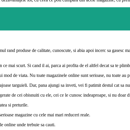
mul rand produse de calitate, cunoscute, si abia apoi incerc sa gasesc m
n ce mai scurt. Si cand il ai, parca ai profita de el altfel decat sa te pli
mod de viata. Nu toate magazinele online sunt serioase, nu toate au pret
joase targuieli. Dar, pana ajungi sa inveti, vei fi patimit destul cat sa 
gerate de cei obisnuiti cu ele, cei ce le cunosc indeaproape, si nu doar di
tea si preturile.
serioase magazine cu cele mai mari reduceri reale.
le online unde trebuie sa cauti.