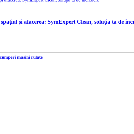
 spațiul și afacerea: SymExpert Clean, soluția ta de înc
 cumperi masini rulate