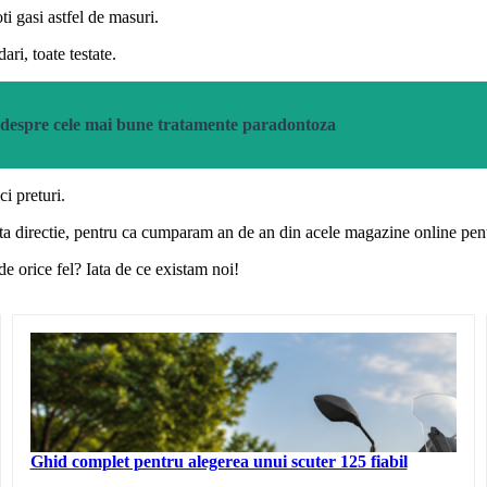
i gasi astfel de masuri.
ri, toate testate.
te despre cele mai bune tratamente paradontoza
ci preturi.
easta directie, pentru ca cumparam an de an din acele magazine online pent
de orice fel? Iata de ce existam noi!
Ghid complet pentru alegerea unui scuter 125 fiabil