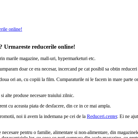
rile online!
? Urmareste reducerile online!
prin marile magazine, mall-uri, hypermarketuri etc.
mparam doar ce era necesar, incercand pe cat posibil sa obtin reduceri 
a ori an, cu copiii la film. Cumparaturile ni le facem in mare parte onli
si alte produse necesare traiului zilnic.
ent cu aceasta piata de desfacere, din ce in ce mai ampla.
 promotii, noi ii avem la indemana pe cei de la
Reduceri.center
. Ei ne aj
 necesare pentru o familie, alimentare si non-alimentare, din magazinele o
dezavantajele lor, cu ceea ce poti cumpara din acele magazine, cu preturi