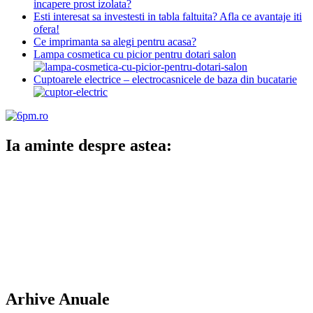
incapere prost izolata?
Esti interesat sa investesti in tabla faltuita? Afla ce avantaje iti
ofera!
Ce imprimanta sa alegi pentru acasa?
Lampa cosmetica cu picior pentru dotari salon
Cuptoarele electrice – electrocasnicele de baza din bucatarie
Ia aminte despre astea:
Arhive Anuale