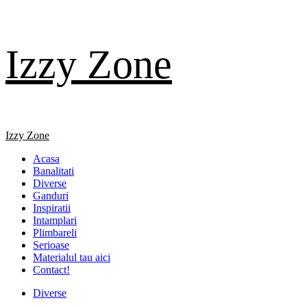
Skip
Izzy Zone
to
content
Primary
Izzy Zone
Menu
Acasa
Banalitati
Diverse
Ganduri
Inspiratii
Intamplari
Plimbareli
Serioase
Materialul tau aici
Contact!
Diverse