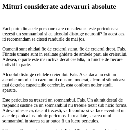
Mituri considerate adevaruri absolute
Faci parte din acele persoane care considera ca este periculos sa
trezesti un somnambul si ca alcoolul distruge neuronii? In acest caz
iti recomandam sa citesti randurile de mai jos.
Oamenii sunt ghidati fie de creierul stang, fie de creierul drept. Fals.
Fiintele umane sunt in realitate ghidate de ambele parti ale creierului.
Adesea, o parte este mai activa decat cealalta, in functie de fiecare
individ in parte.
Alcoolul distruge celulele creierului. Fals. Asta daca nu esti un
alcoolic notoriu. In cazul unui consum moderat, alcoolul stimuleaza
mai degraba capacitatile cerebrale, asta conform noilor studii
aparute.
Este periculos sa trezesti un somnambul. Fals. Un alt mit destul de
raspandit sustine ca un somnamblul nu trebuie trezit sub nicio forma.
Adevarul este ca, daca il trezesti, va fi confuz si va face eventual un
atac de panica insa nimic periculos. In realitate, lasarea unui
somnambul in starea sa ar putea fi un lucru periculos.