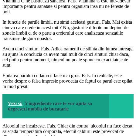
Vitamina C ne pastreaza sanatosi. Fals. Vitamina C este intr-adevar
importanta pentru sanatate si pentru organism insa nu ne fereste de
boli.
In functie de partile limbii, nu simti aceleasi gusturi. Fals. Mai exista
cineva care crede in acest mit ? Nu, gusturile diferite nu depind de
zonele limbii ci de o parte a creierului care analizeaza senzatiile
transmise de gura noastra.
Avem cinci simturi. Fals. Adica oamenii de stiinta din lumea intreaga
au ajuns la concluzia ca avem mai mult de cinci simturi chiar daca,
cel putin pentru moment, nimeni nu poate spune cu exactitate cate
sunt.
Epilarea parului cu lama il face mai gros. Fals. In realitate, este
vorba despre o falsa impresie provocata de faptul ca parul este epilat
in mod gresit.
Vezi si:
5 ingrediente care te vor ajuta sa
degresezi mobila de bucatarie
Alcoolul ne incalzeste. Fals. Chiar din contra, alcoolul nu face decat
sa scada temperatura corporala, efectul caldurii este provocat de