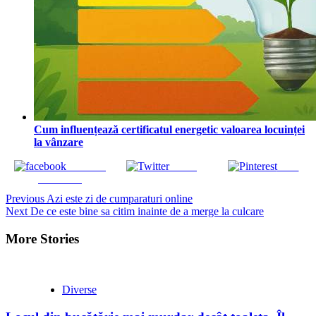
Cum influențează certificatul energetic valoarea locuinței
la vânzare
Share on
Tweet
Save
Facebook
Continue
Previous
Azi este zi de cumparaturi online
Next
De ce este bine sa citim inainte de a merge la culcare
Reading
More Stories
Diverse