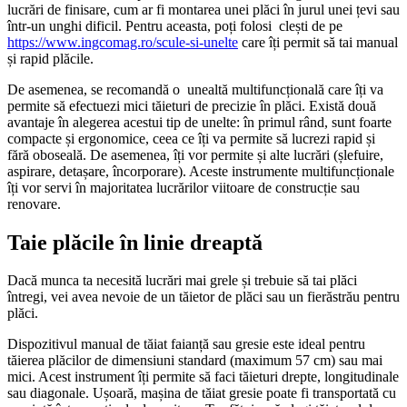
lucrări de finisare, cum ar fi montarea unei plăci în jurul unei țevi sau
într-un unghi dificil. Pentru aceasta, poți folosi clești de pe
https://www.ingcomag.ro/scule-si-unelte
care îți permit să tai manual
și rapid plăcile.
De asemenea, se recomandă o unealtă multifuncțională care îți va
permite să efectuezi mici tăieturi de precizie în plăci. Există două
avantaje în alegerea acestui tip de unelte: în primul rând, sunt foarte
compacte și ergonomice, ceea ce îți va permite să lucrezi rapid și
fără oboseală. De asemenea, îți vor permite și alte lucrări (șlefuire,
aspirare, detașare, încorporare). Aceste instrumente multifuncționale
îți vor servi în majoritatea lucrărilor viitoare de construcție sau
renovare.
Taie plăcile în linie dreaptă
Dacă munca ta necesită lucrări mai grele și trebuie să tai plăci
întregi, vei avea nevoie de un tăietor de plăci sau un fierăstrău pentru
plăci.
Dispozitivul manual de tăiat faianță sau gresie este ideal pentru
tăierea plăcilor de dimensiuni standard (maximum 57 cm) sau mai
mici. Acest instrument îți permite să faci tăieturi drepte, longitudinale
sau diagonale. Ușoară, mașina de tăiat gresie poate fi transportată cu