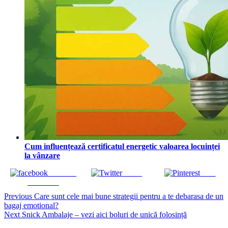
Cum influențează certificatul energetic valoarea locuinței
la vânzare
Share on
Tweet
Save
Facebook
Continue
Previous
Care sunt cele mai bune strategii pentru a te debarasa de un
bagaj emotional?
Reading
Next
Snick Ambalaje – vezi aici boluri de unică folosință