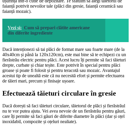
ușurință într-o cutie de depozitare. Te sfătuim să alegi tăietorul de
faianță potrivit nevoilor tale (plăci din gresie, faianță ceramică sau
faianță mozaic).
Vezi si:
Cum să prepari clătite americane
din diferite ingrediente
Dacă intenționezi să tai plăci de format mare sau foarte mare (de la
40x40cm și până la 120x120cm), este mai bine să te echipezi cu un
fierăstrău electric pentru plăci. Acest lucru îți permite să faci tăieturi
drepte, curbate și chiar teșite. Este potrivit în special pentru plăci
groase și poate fi folosit și pentru teracotă sau mozaic. Avantajul
acestui tip de unealtă este că nu necesită efort și permite efectuarea
de tăieri mari, precum și finisaje ușoare.
Efectuează tăieturi circulare în gresie
Dacă dorești să faci tăieturi circulare, tăietorul de plăci și fierăstrăul
nu te vor putea ajuta. Vei avea nevoie de un fierăstrău pentru găuri,
care îți permite să faci găuri de diferite diametre în plăci (dar și oțel
inoxidabil, compozite și oțeluri nealiate).