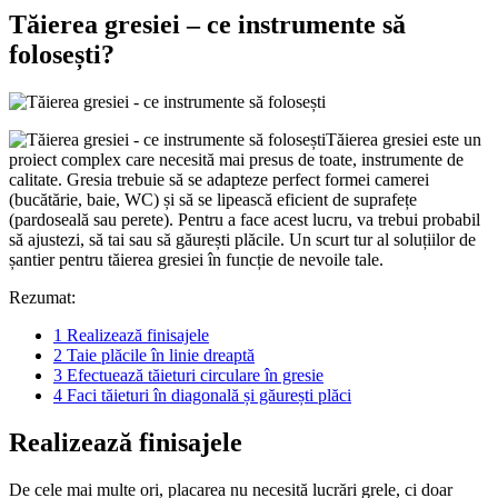
Tăierea gresiei – ce instrumente să
folosești?
Tăierea gresiei este un
proiect complex care necesită mai presus de toate, instrumente de
calitate. Gresia trebuie să se adapteze perfect formei camerei
(bucătărie, baie, WC) și să se lipească eficient de suprafețe
(pardoseală sau perete). Pentru a face acest lucru, va trebui probabil
să ajustezi, să tai sau să găurești plăcile. Un scurt tur al soluțiilor de
șantier pentru tăierea gresiei în funcție de nevoile tale.
Rezumat:
1
Realizează finisajele
2
Taie plăcile în linie dreaptă
3
Efectuează tăieturi circulare în gresie
4
Faci tăieturi în diagonală și găurești plăci
Realizează finisajele
De cele mai multe ori, placarea nu necesită lucrări grele, ci doar