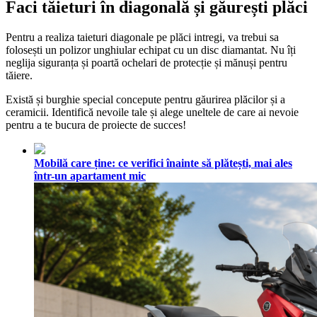
Faci tăieturi în diagonală și găurești plăci
Pentru a realiza taieturi diagonale pe plăci intregi, va trebui sa
folosești un polizor unghiular echipat cu un disc diamantat. Nu îți
neglija siguranța și poartă ochelari de protecție și mănuși pentru
tăiere.
Există și burghie special concepute pentru găurirea plăcilor și a
ceramicii. Identifică nevoile tale și alege uneltele de care ai nevoie
pentru a te bucura de proiecte de succes!
Mobilă care ține: ce verifici înainte să plătești, mai ales
într-un apartament mic