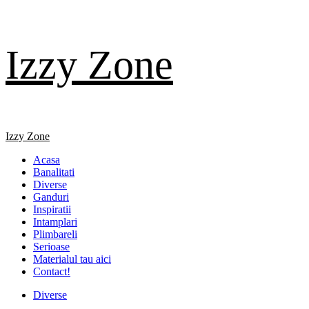
Skip
Izzy Zone
to
content
Primary
Izzy Zone
Menu
Acasa
Banalitati
Diverse
Ganduri
Inspiratii
Intamplari
Plimbareli
Serioase
Materialul tau aici
Contact!
Diverse