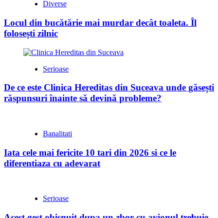
Diverse
Locul din bucătărie mai murdar decât toaleta. Îl
folosești zilnic
Serioase
De ce este Clinica Hereditas din Suceava unde găsești
răspunsuri înainte să devină probleme?
Banalitati
Iata cele mai fericite 10 tari din 2026 si ce le
diferentiaza cu adevarat
Serioase
Acest gest obisnuit dupa un zbor cu avionul trebuie