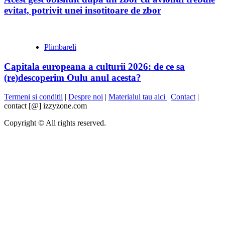
evitat, potrivit unei insotitoare de zbor
Plimbareli
Capitala europeana a culturii 2026: de ce sa
(re)descoperim Oulu anul acesta?
Termeni si conditii
|
Despre noi
|
Materialul tau aici
|
Contact
|
contact [@] izzyzone.com
Copyright © All rights reserved.