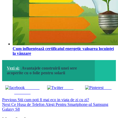
Cum influențează certificatul energetic valoarea locuinței
la vânzare
Vezi si:
Avantajele construirii unei sere
acoperite cu o folie pentru solarii
Share on
Tweet
Save
Facebook
Continue
Previous
Stii cum poti fi mai eco in viata de zi cu zi?
Next
Ce Husa de Telefon Alegi Pentru Smartphone-ul Samsung
Reading
Galaxy S8