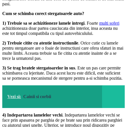
pasi.
Cum se schimba corect stergatoarele auto?
1) Trebuie sa se achizitioneze lamele intregi
. Foarte
multi soferi
achizitioneaza doar partea cauciucata din interior, insa aceasta nu
este tot timpul compatibila cu tipul autovehiculului.
2) Trebuie citite cu atentie instructiunile
. Orice cutie cu lamele
pentru stergatoare are o foaie de instructiuni care ofera sfaturi in mai
multe limbi. Aceasta trebuie sa fie citita cu atentie inainte de a se
trece la urmatorul pas.
3) Se trag bratele stergatoarelor in sus
. Este un pas care permite
schimbarea cu lejeritate. Daca acest lucru este dificil, este suficient
sa se porneasca mecanismul de stergere pentru a-si schimba pozitia.
Vezi si:
Cainii si corbii
4) Indepartarea lamelelor vechi
. Indepartarea lamelelor vechi se
face prin apasarea pe parghia de pe brate sau prin ridicarea parghiei
cu ajutorul unei unelte. Ulterior, se introduce noul dispozitiv pe