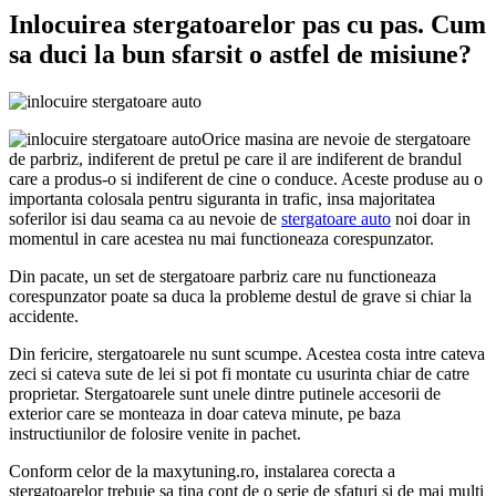
Inlocuirea stergatoarelor pas cu pas. Cum
sa duci la bun sfarsit o astfel de misiune?
Orice masina are nevoie de stergatoare
de parbriz, indiferent de pretul pe care il are indiferent de brandul
care a produs-o si indiferent de cine o conduce. Aceste produse au o
importanta colosala pentru siguranta in trafic, insa majoritatea
soferilor isi dau seama ca au nevoie de
stergatoare auto
noi doar in
momentul in care acestea nu mai functioneaza corespunzator.
Din pacate, un set de stergatoare parbriz care nu functioneaza
corespunzator poate sa duca la probleme destul de grave si chiar la
accidente.
Din fericire, stergatoarele nu sunt scumpe. Acestea costa intre cateva
zeci si cateva sute de lei si pot fi montate cu usurinta chiar de catre
proprietar. Stergatoarele sunt unele dintre putinele accesorii de
exterior care se monteaza in doar cateva minute, pe baza
instructiunilor de folosire venite in pachet.
Conform celor de la maxytuning.ro, instalarea corecta a
stergatoarelor trebuie sa tina cont de o serie de sfaturi si de mai multi