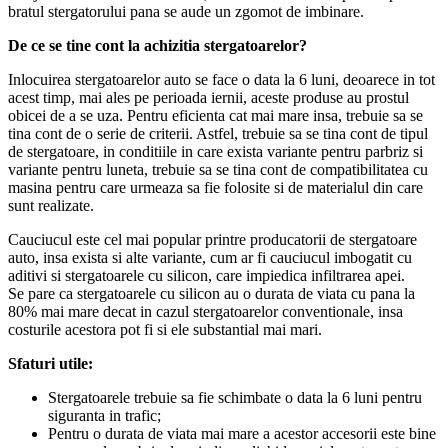
bratul stergatorului pana se aude un zgomot de imbinare.
De ce se tine cont la achizitia stergatoarelor?
Inlocuirea stergatoarelor auto se face o data la 6 luni, deoarece in tot
acest timp, mai ales pe perioada iernii, aceste produse au prostul
obicei de a se uza. Pentru eficienta cat mai mare insa, trebuie sa se
tina cont de o serie de criterii. Astfel, trebuie sa se tina cont de tipul
de stergatoare, in conditiile in care exista variante pentru parbriz si
variante pentru luneta, trebuie sa se tina cont de compatibilitatea cu
masina pentru care urmeaza sa fie folosite si de materialul din care
sunt realizate.
Cauciucul este cel mai popular printre producatorii de stergatoare
auto, insa exista si alte variante, cum ar fi cauciucul imbogatit cu
aditivi si stergatoarele cu silicon, care impiedica infiltrarea apei.
Se pare ca stergatoarele cu silicon au o durata de viata cu pana la
80% mai mare decat in cazul stergatoarelor conventionale, insa
costurile acestora pot fi si ele substantial mai mari.
Sfaturi utile:
Stergatoarele trebuie sa fie schimbate o data la 6 luni pentru
siguranta in trafic;
Pentru o durata de viata mai mare a acestor accesorii este bine