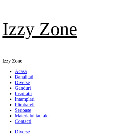
Skip
Izzy Zone
to
content
Primary
Izzy Zone
Menu
Acasa
Banalitati
Diverse
Ganduri
Inspiratii
Intamplari
Plimbareli
Serioase
Materialul tau aici
Contact!
Diverse