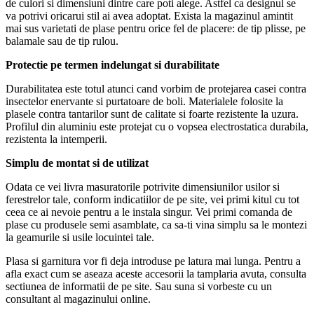
de culori si dimensiuni dintre care poti alege. Astfel ca designul se
va potrivi oricarui stil ai avea adoptat. Exista la magazinul amintit
mai sus varietati de plase pentru orice fel de placere: de tip plisse, pe
balamale sau de tip rulou.
Protectie pe termen indelungat si durabilitate
Durabilitatea este totul atunci cand vorbim de protejarea casei contra
insectelor enervante si purtatoare de boli. Materialele folosite la
plasele contra tantarilor sunt de calitate si foarte rezistente la uzura.
Profilul din aluminiu este protejat cu o vopsea electrostatica durabila,
rezistenta la intemperii.
Simplu de montat si de utilizat
Odata ce vei livra masuratorile potrivite dimensiunilor usilor si
ferestrelor tale, conform indicatiilor de pe site, vei primi kitul cu tot
ceea ce ai nevoie pentru a le instala singur. Vei primi comanda de
plase cu produsele semi asamblate, ca sa-ti vina simplu sa le montezi
la geamurile si usile locuintei tale.
Plasa si garnitura vor fi deja introduse pe latura mai lunga. Pentru a
afla exact cum se aseaza aceste accesorii la tamplaria avuta, consulta
sectiunea de informatii de pe site. Sau suna si vorbeste cu un
consultant al magazinului online.