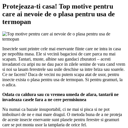
Protejeaza-ti casa! Top motive pentru
care ai nevoie de o plasa pentru usa de
termopan
Insectele sunt printre cele mai enervante fiinte care ne intra in casa
pe nepoftita masa. Ele si vecinii bagaciosi de care parca nu mai
scapam. Tantari, muste, albine sau gandaci zburatori – acesti
invadatori cu aripi nu ne dau pace in zilele senine de vara cand vrem
si noi sa lasam ferestrele sau usile deschise sa intre briza sau soarele.
Ce ne facem? Daca de vecini nu putem scapa atat de usor, pentru
insecte exista o plasa pentru usa de termopan. Si pentru geamuri, la
o adica.
Odata cu caldura sau cu vremea umeda de afara, tantarii ne
invadeaza casele fara a ne cere permisiunea
Nu numai ca bazaie insuportabil, ci ne mai si pisca si ne pot
imbolnavi de ne e mai mare dragul. O metoda buna de a ne proteja
de aceste insecte enervante sunt plasele pentru ferestre si geamuri
care se pot monta usor la tamplaria de orice fel.