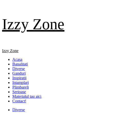
Skip
Izzy Zone
to
content
Primary
Izzy Zone
Menu
Acasa
Banalitati
Diverse
Ganduri
Inspiratii
Intamplari
Plimbareli
Serioase
Materialul tau aici
Contact!
Diverse