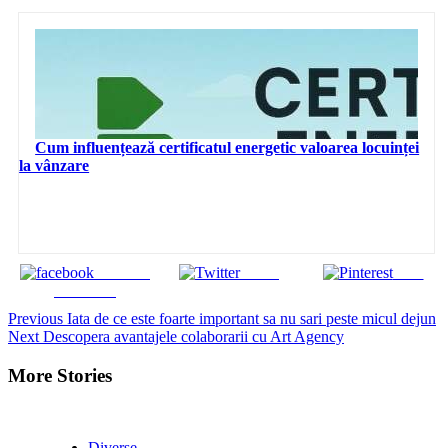
Cum influențează certificatul energetic valoarea locuinței
la vânzare
Share on
Tweet
Save
Facebook
Continue
Previous
Iata de ce este foarte important sa nu sari peste micul dejun
Next
Descopera avantajele colaborarii cu Art Agency
Reading
More Stories
Diverse