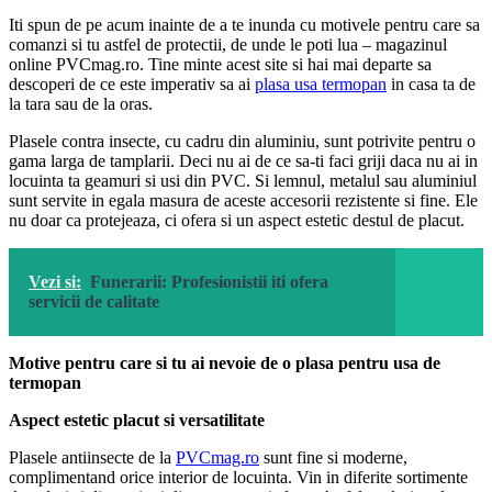
Iti spun de pe acum inainte de a te inunda cu motivele pentru care sa
comanzi si tu astfel de protectii, de unde le poti lua – magazinul
online PVCmag.ro. Tine minte acest site si hai mai departe sa
descoperi de ce este imperativ sa ai
plasa usa termopan
in casa ta de
la tara sau de la oras.
Plasele contra insecte, cu cadru din aluminiu, sunt potrivite pentru o
gama larga de tamplarii. Deci nu ai de ce sa-ti faci griji daca nu ai in
locuinta ta geamuri si usi din PVC. Si lemnul, metalul sau aluminiul
sunt servite in egala masura de aceste accesorii rezistente si fine. Ele
nu doar ca protejeaza, ci ofera si un aspect estetic destul de placut.
Vezi si:
Funerarii: Profesionistii iti ofera
servicii de calitate
Motive pentru care si tu ai nevoie de o plasa pentru usa de
termopan
Aspect estetic placut si versatilitate
Plasele antiinsecte de la
PVCmag.ro
sunt fine si moderne,
complimentand orice interior de locuinta. Vin in diferite sortimente