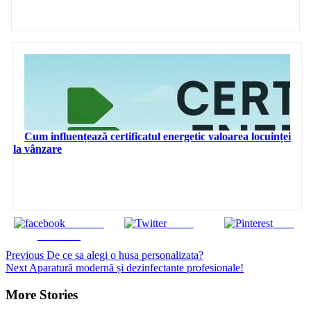
Cum influențează certificatul energetic valoarea locuinței
la vânzare
Share on
Tweet
Save
Facebook
Continue
Previous
De ce sa alegi o husa personalizata?
Next
Aparatură modernă și dezinfectante profesionale!
Reading
More Stories