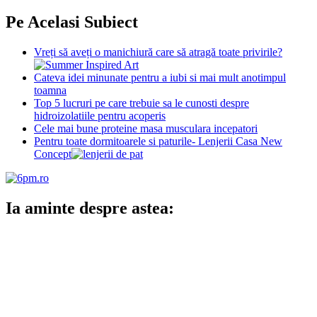
Pe Acelasi Subiect
Vreți să aveți o manichiură care să atragă toate privirile?
Cateva idei minunate pentru a iubi si mai mult anotimpul
toamna
Top 5 lucruri pe care trebuie sa le cunosti despre
hidroizolatiile pentru acoperis
Cele mai bune proteine masa musculara incepatori
Pentru toate dormitoarele si paturile- Lenjerii Casa New
Concept
Ia aminte despre astea: