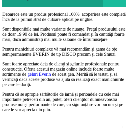
Deoarece este un produs profesional 100%, acoperirea este completă
încă de la primul strat de culoare aplicat pe unghie.
Sunt disponibile mai multe variante de nuanțe. Prețul produsului este
de doar 19.90 de lei. Produsul poate fi comandat și în cantități foarte
mari, dacă administrați mai multe saloane de înfrumusețare.
Pentru manichiuri complexe vă mai recomandăm și gama de oje
semipermanente EVERIN de tip DISCO precum și cele Smuzi.
Sunt foarte apreciate deja de clienți și gelurile profesionale pentru
construcție. Oferta acestui magazin online include foarte multe
sortimente de
geluri Everin
de acest gen. Merită să le testați și să
verificați dacă aceste produse vă ajută să realizați exact manichiurile
pe care le doriți.
Pentru că se apropie sărbătorile de iarnă și perioadele cu cele mai
importante petreceri din an, puteți oferi clienților dumneavoastră
produse noi și performante de care, cu siguranță se vor bucura și pe
care le vor aprecia din plin.