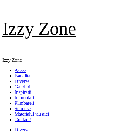
Skip
Izzy Zone
to
content
Primary
Izzy Zone
Menu
Acasa
Banalitati
Diverse
Ganduri
Inspiratii
Intamplari
Plimbareli
Serioase
Materialul tau aici
Contact!
Diverse