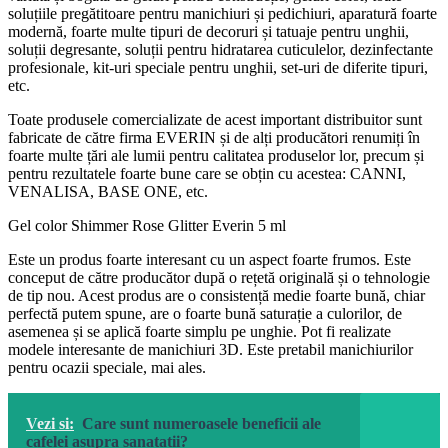
soluțiile pregătitoare pentru manichiuri și pedichiuri, aparatură foarte
modernă, foarte multe tipuri de decoruri și tatuaje pentru unghii,
soluții degresante, soluții pentru hidratarea cuticulelor, dezinfectante
profesionale, kit-uri speciale pentru unghii, set-uri de diferite tipuri,
etc.
Toate produsele comercializate de acest important distribuitor sunt
fabricate de către firma EVERIN și de alți producători renumiți în
foarte multe țări ale lumii pentru calitatea produselor lor, precum și
pentru rezultatele foarte bune care se obțin cu acestea: CANNI,
VENALISA, BASE ONE, etc.
Gel color Shimmer Rose Glitter Everin 5 ml
Este un produs foarte interesant cu un aspect foarte frumos. Este
conceput de către producător după o rețetă originală și o tehnologie
de tip nou. Acest produs are o consistență medie foarte bună, chiar
perfectă putem spune, are o foarte bună saturație a culorilor, de
asemenea și se aplică foarte simplu pe unghie. Pot fi realizate
modele interesante de manichiuri 3D. Este pretabil manichiurilor
pentru ocazii speciale, mai ales.
Vezi si:
Care sunt numeroasele beneficii ale
cafelei asupra sanatatii?