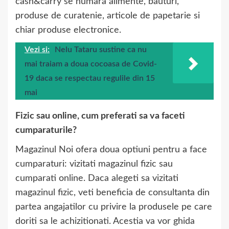
cash&carry se numara alimente, bauturi,
produse de curatenie, articole de papetarie si
chiar produse electronice.
Vezi si:
Nelu Tataru sustine ca nu
mai traiam a doua cocoasa de Covid-
19 daca se respectau regulile din 15
mai
Fizic sau online, cum preferati sa va faceti
cumparaturile?
Magazinul Noi ofera doua optiuni pentru a face
cumparaturi: vizitati magazinul fizic sau
cumparati online. Daca alegeti sa vizitati
magazinul fizic, veti beneficia de consultanta din
partea angajatilor cu privire la produsele pe care
doriti sa le achizitionati. Acestia va vor ghida