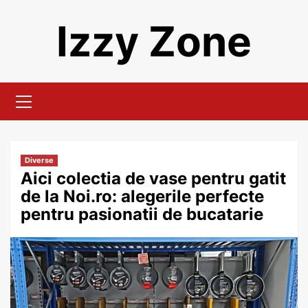
Skip
Izzy Zone
to
content
Primary
Menu
Diverse
Aici colectia de vase pentru gatit
de la Noi.ro: alegerile perfecte
pentru pasionatii de bucatarie