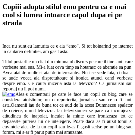
Copiii adopta stilul emo pentru ca e mai
cool si lumea intoarce capul dupa ei pe
strada
Inca nu sunt eu lamurita ce e aia “emo”. Si tot hoinarind pe internet
in cautarea definitiei, am gasit asta:
Titlul postarii e un citat din minunatul discurs pe care il tine tanti care
vorbeste mai sus. Mi-a luat ceva timp sa hotarasc ce aberatie sa pun.
Avea atat de multe si atat de interesante.. Nu i se vede fata, ci doar i
se aude vocea aia dispretuitoare si ironica atunci cand vorbeste
despre emo. Ce cauta mizeria asta la televizor? Ca jurnalism sau
reportaj nu il pot numi.
Alea-s comentarii pe care le face un copil cu blog care se
considera atotstiutor, nu o reporterita, jurnalista sau ce o fi tanti
asta.Oamenii iau de buna tot ce aud de la acest Dumnezeu spalator
de creiere, numit televizor. Iar televiziunea se pare ca incurajeaza
atitudinea de inapoiat, incuiat la minte care ironizeaza tot ce
depaseste puterea lui de intelegere. Poate daca as fi auzit tonul si
cuvintele alea de la un copil sau le-as fi gasit scrise pe un blog sau
forum, mi s-ar fi parut putin mai amuzante.