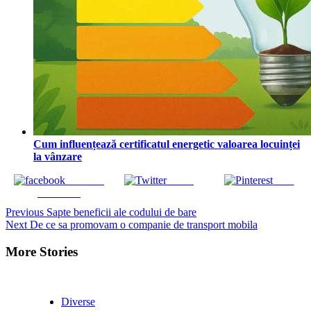
Cum influențează certificatul energetic valoarea locuinței
la vânzare
Share on
Tweet
Save
Facebook
Continue
Previous
Sapte beneficii ale codului de bare
Next
De ce sa promovam o companie de transport mobila
Reading
More Stories
Diverse