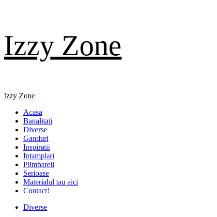
Skip
Izzy Zone
to
content
Primary
Izzy Zone
Menu
Acasa
Banalitati
Diverse
Ganduri
Inspiratii
Intamplari
Plimbareli
Serioase
Materialul tau aici
Contact!
Diverse