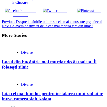
la vânzare
Share on
Tweet
Save
Facebook
Continue
Previous
Despre intalnirile online si cele mai cunoscute prejudecati
Next
Ce avem de invatat de la cea mai fericita tara din lume?
Reading
More Stories
Diverse
Locul din bucătărie mai murdar decât toaleta. Îl
folosești zilnic
Diverse
Iata cel mai bun loc pentru instalarea unui radiator
intr-o camera slab izolata