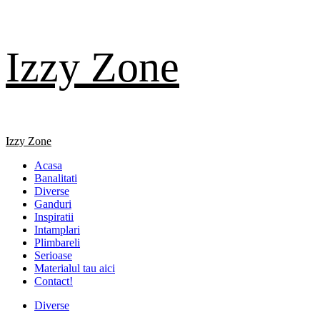
Skip
Izzy Zone
to
content
Primary
Izzy Zone
Menu
Acasa
Banalitati
Diverse
Ganduri
Inspiratii
Intamplari
Plimbareli
Serioase
Materialul tau aici
Contact!
Diverse