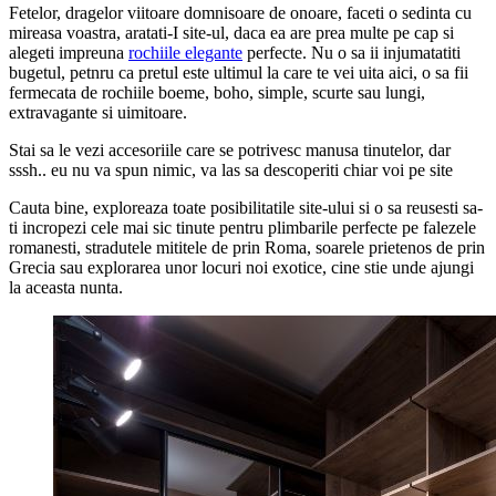
Fetelor, dragelor viitoare domnisoare de onoare, faceti o sedinta cu
mireasa voastra, aratati-I site-ul, daca ea are prea multe pe cap si
alegeti impreuna
rochiile elegante
perfecte. Nu o sa ii injumatatiti
bugetul, petnru ca pretul este ultimul la care te vei uita aici, o sa fii
fermecata de rochiile boeme, boho, simple, scurte sau lungi,
extravagante si uimitoare.
Stai sa le vezi accesoriile care se potrivesc manusa tinutelor, dar
sssh.. eu nu va spun nimic, va las sa descoperiti chiar voi pe site
Cauta bine, exploreaza toate posibilitatile site-ului si o sa reusesti sa-
ti incropezi cele mai sic tinute pentru plimbarile perfecte pe falezele
romanesti, stradutele mititele de prin Roma, soarele prietenos de prin
Grecia sau explorarea unor locuri noi exotice, cine stie unde ajungi
la aceasta nunta.