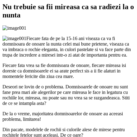
Nu trebuie sa fii mireasa ca sa radiezi la o
nunta
Fiecare fata de pe la 15-16 ani viseaza ca va fi
domnisoara de onoare la nunta celei mai bune prietene, viseaza ca
va imbraca o rochie eleganta, in culori pastelate si va face parte din
trupa de incredere a miresei intr-o zi atat de importanta pentru ea.
Fiecare fata vrea sa fie domnisoara de onoare, fiecare mireasa isi
doreste ca domnisoarele ei sa arate perfect sis a ii fie alaturi in
momentele fericite din ziua cea mare.
Deseori ne lovin de o problema. Domnisoarele de onoare nu sunt
fane prea mari ale alegerilor pe care mireasa le face in legatura cu
rochiile lor, mireasa, nu poate sau nu vrea sa se razgandeasca. Stiti
de ce se intampla asta?
De la o vreme, majoritatea domnisoarelor de onoare au aceeasi
problema, limitarea!
Din pacate, modelele de rochii si culorile alese de mirese pentru
rochitele fetelor sunt aceleasi. De ce oare?