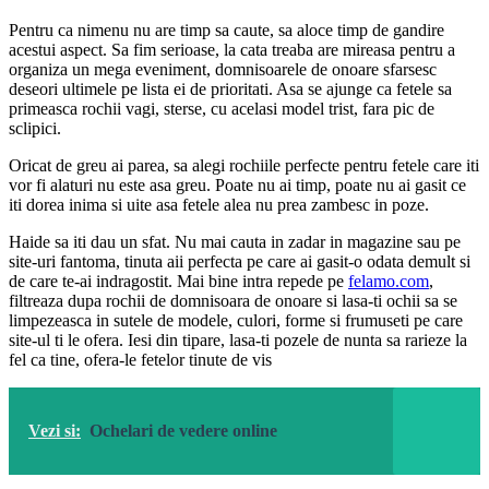
Pentru ca nimenu nu are timp sa caute, sa aloce timp de gandire
acestui aspect. Sa fim serioase, la cata treaba are mireasa pentru a
organiza un mega eveniment, domnisoarele de onoare sfarsesc
deseori ultimele pe lista ei de prioritati. Asa se ajunge ca fetele sa
primeasca rochii vagi, sterse, cu acelasi model trist, fara pic de
sclipici.
Oricat de greu ai parea, sa alegi rochiile perfecte pentru fetele care iti
vor fi alaturi nu este asa greu. Poate nu ai timp, poate nu ai gasit ce
iti dorea inima si uite asa fetele alea nu prea zambesc in poze.
Haide sa iti dau un sfat. Nu mai cauta in zadar in magazine sau pe
site-uri fantoma, tinuta aii perfecta pe care ai gasit-o odata demult si
de care te-ai indragostit. Mai bine intra repede pe
felamo.com
,
filtreaza dupa rochii de domnisoara de onoare si lasa-ti ochii sa se
limpezeasca in sutele de modele, culori, forme si frumuseti pe care
site-ul ti le ofera. Iesi din tipare, lasa-ti pozele de nunta sa rarieze la
fel ca tine, ofera-le fetelor tinute de vis
Vezi si:
Ochelari de vedere online