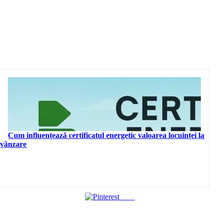
Cum influențează certificatul energetic valoarea locuinței la
vânzare
Save