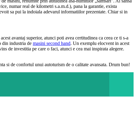
e de masini, renumite prin atitudinea asa-numitilor „samsari”. Ai sansa
rvice, numar real de kilometri s.a.m.d.), pana la garantie, exista
voit sa pui la indoiala adevarul informatiilor prezentate. Chiar si in
cest avantaj superior, atunci poti avea certitudinea ca ceea ce ti s-a
op din industria de
masini second hand
. Un exemplu elocvent in acest
ins de investitia pe care o faci, atunci e cea mai inspirata alegere.
ranta si de confortul unui autoturism de o calitate avansata. Drum bun!