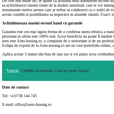
De cele mai multe ori, se spune ca achizitia unui autoturism second han
sa achizitionezi masini rulate de la dealeri autorizati, care te vor intam
nenumarate motive pentru care ar trebui sa colaborezi cu o astfel de ent
aceste conditii ai posibilitatea sa negociezi in anumite situatii. Exact: t
Achizitioneaza masini second hand cu garantie
Garantia este cea mai sigura forma de a confirma starea tehnica a masini
prezentat in oferta este 100% real. Acest beneficiu nu poate fi intalnit i
sens este Auto-leasing.ro, o companie de o seriozitate si de un profesion
Echipa de experti de la Auto-leasing.ro are un vast portofoliu online, u
Aplica aceste 3 sfaturi din lista de mai sus si vei putea avea certitudi
Vezi si:
Celulita la barbati. Cum se poate trata?
Date de contact
Tel: +4 0738 144 745
E-mail: office@auto-leasing.ro