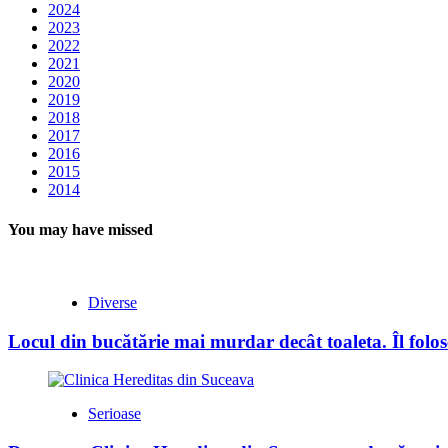
2024
2023
2022
2021
2020
2019
2018
2017
2016
2015
2014
You may have missed
Diverse
Locul din bucătărie mai murdar decât toaleta. Îl folose
Serioase