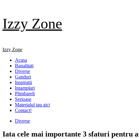
Skip
Izzy Zone
to
content
Primary
Izzy Zone
Menu
Acasa
Banalitati
Diverse
Ganduri
Inspiratii
Intamplari
Plimbareli
Serioase
Materialul tau aici
Contact!
Diverse
Iata cele mai importante 3 sfaturi pentru 