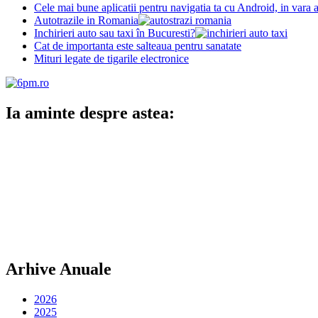
Cele mai bune aplicatii pentru navigatia ta cu Android, in vara
Autotrazile in Romania
Inchirieri auto sau taxi în Bucuresti?
Cat de importanta este salteaua pentru sanatate
Mituri legate de tigarile electronice
Ia aminte despre astea:
Arhive Anuale
2026
2025