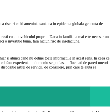
nca riscuri ce iti ameninta santatea in epidemia globala generata de
toresti cu autovehiculul propriu. Daca in familia ta mai este necesar un
faci o investitie buna, fara niciun risc de inselaciune.
iar si atunci cand nu detine toate informatiile in acest sens. In ceea ce
r cei fara experienta in domeniu se pot lasa influentati de pareri uneori
ispozitie astfel de servicii, de consiliere, prin care te ajuta sa