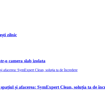
ști zilnic
ntr-o camera slab izolata
 spațiul și afacerea: SymExpert Clean, soluția ta de înc