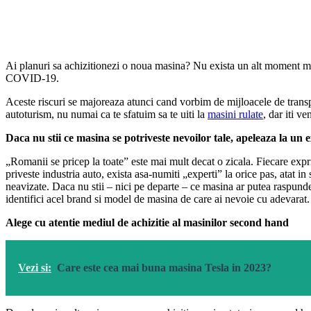
Ai planuri sa achizitionezi o noua masina? Nu exista un alt moment mai p
COVID-19.
Aceste riscuri se majoreaza atunci cand vorbim de mijloacele de transpo
autoturism, nu numai ca te sfatuim sa te uiti la
masini rulate
, dar iti ve
Daca nu stii ce masina se potriveste nevoilor tale, apeleaza la un 
„Romanii se pricep la toate” este mai mult decat o zicala. Fiecare expri
priveste industria auto, exista asa-numiti „experti” la orice pas, atat i
neavizate. Daca nu stii – nici pe departe – ce masina ar putea raspunde ne
identifici acel brand si model de masina de care ai nevoie cu adevarat.
Alege cu atentie mediul de achizitie al masinilor second hand
Vezi si:
Care este cea mai buna masina Tesla in 2023?