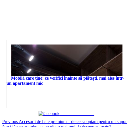
Mobilă care ține: ce verifici înainte să plătești, mai ales într-
un apartament mic
Share on Facebook
Continue
Previous
Accesorii de baie premium – de ce sa optam pentru un suport
Next
De ce ar trebui sa ne uitam mai mult la desene animate?