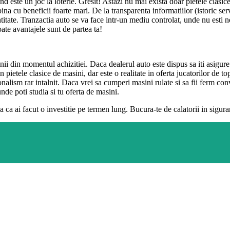
d este un joc la loterie. Gresit! Astazi nu mai exista doar pietele clasic
pina cu beneficii foarte mari. De la transparenta informatiilor (istoric se
itate. Tranzactia auto se va face intr-un mediu controlat, unde nu esti ne
oate avantajele sunt de partea ta!
i din momentul achizitiei. Daca dealerul auto este dispus sa iti asigure a
n pietele clasice de masini, dar este o realitate in oferta jucatorilor de t
alism rar intalnit. Daca vrei sa cumperi masini rulate si sa fii ferm conv
nde poti studia si tu oferta de masini.
nea ca ai facut o investitie pe termen lung. Bucura-te de calatorii in sigu