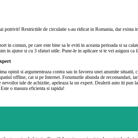
otrivit! Restrictiile de circulatie s-au ridicat in Romania, dar exista i
rt in comun, pe care este bine sa le eviti in aceasta perioada si sa cala
nim in ajutor si cu 3 sfaturi utile. Pune-le in aplicare si te vei asigura ca 
expert
ma opinii si argumenteaza contra sau in favorea unei anumite situatii, ch
n spatiul offline, cat si pe Internet. Forumurile abunda de recomandari, ia
voilor tale de achizitie, apeleaza la un expert. Dealerii auto iti pun la d
 Este o masura eficienta si rapida!