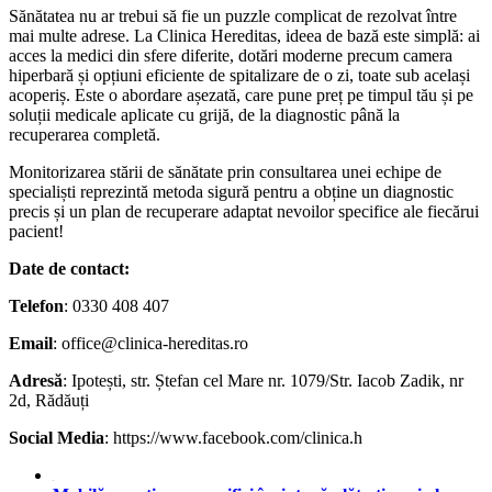
Sănătatea nu ar trebui să fie un puzzle complicat de rezolvat între
mai multe adrese. La Clinica Hereditas, ideea de bază este simplă: ai
acces la medici din sfere diferite, dotări moderne precum camera
hiperbară și opțiuni eficiente de spitalizare de o zi, toate sub același
acoperiș. Este o abordare așezată, care pune preț pe timpul tău și pe
soluții medicale aplicate cu grijă, de la diagnostic până la
recuperarea completă.
Monitorizarea stării de sănătate prin consultarea unei echipe de
specialiști reprezintă metoda sigură pentru a obține un diagnostic
precis și un plan de recuperare adaptat nevoilor specifice ale fiecărui
pacient!
Date de contact:
Telefon
: 0330 408 407
Email
: office@clinica-hereditas.ro
Adresă
: Ipotești, str. Ștefan cel Mare nr. 1079/Str. Iacob Zadik, nr
2d, Rădăuți
Social Media
: https://www.facebook.com/clinica.h