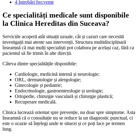
4
Întrebări frecvente
Ce specialități medicale sunt disponibile
la Clinica Hereditas din Suceava?
Serviciile acoperă atât situații uzuale, cât și cazuri care necesită
investigații mai atente sau intervenții. Structura multidisciplinară
înseamnă că mai mulți specialiști pot colabora pe același caz, fără ca
pacientul să fie trimis în alte direcții.
Câteva dintre specialitățile disponibile:
Cardiologie, medicină internă și neurologie;
ORL, dermatologie și alergologie;
Ginecologie și pediatrie;
Endocrinologie, gastroenterologie și urologie;
Ortopedie, chirurgie vasculară și chirurgie plastică;
Recuperare medicală.
Clinica lucrează orientat spre prevenție, nu doar spre simptome. Asta
înseamnă că o consultație nu se reduce la un diagnostic punctual, ci
este o ocazie să înțelegi unde te situezi și ce poți face pe termen
lung.