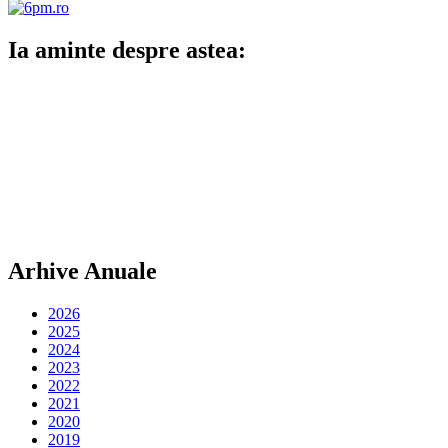
Nume
*
Email
*
Site web
Salvează-mi numele, emailul și site-ul web în acest navigator
pentru data viitoare când o să comentez.
Pe Acelasi Subiect
Lucrurile pe care partenerul tau nu ar trebui sa te intrebe sau
sa ti le ceara
Certificatul energetic. De ce este obligatoriu si cu ce ne ajuta