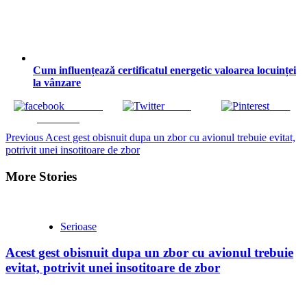
Mobilă care ține: ce verifici înainte să plătești, mai ales
într-un apartament mic
Ghid complet pentru alegerea unui scuter 125 fiabil