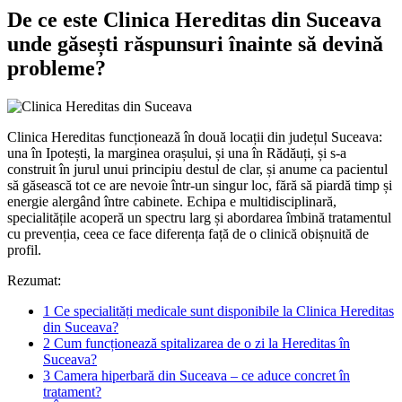
De ce este Clinica Hereditas din Suceava
unde găsești răspunsuri înainte să devină
probleme?
Clinica Hereditas funcționează în două locații din județul Suceava:
una în Ipotești, la marginea orașului, și una în Rădăuți, și s-a
construit în jurul unui principiu destul de clar, și anume ca pacientul
să găsească tot ce are nevoie într-un singur loc, fără să piardă timp și
energie alergând între cabinete. Echipa e multidisciplinară,
specialitățile acoperă un spectru larg și abordarea îmbină tratamentul
cu prevenția, ceea ce face diferența față de o clinică obișnuită de
profil.
Rezumat:
1
Ce specialități medicale sunt disponibile la Clinica Hereditas
din Suceava?
2
Cum funcționează spitalizarea de o zi la Hereditas în
Suceava?
3
Camera hiperbară din Suceava – ce aduce concret în
tratament?