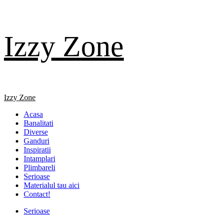
Skip
Izzy Zone
to
content
Primary
Izzy Zone
Menu
Acasa
Banalitati
Diverse
Ganduri
Inspiratii
Intamplari
Plimbareli
Serioase
Materialul tau aici
Contact!
Serioase