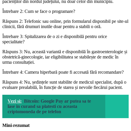
pacienților din nordul județului, nu doar celor din municipiu.
Întrebare 2: Cum se face o programare?
Răspuns 2: Telefonic sau online, prin formularul disponibil pe site-ul
clinicii, fără drumuri inutile doar pentru a stabili o oră.
Întrebare 3: Spitalizarea de o zi e disponibilă pentru orice
specialitate?
Răspuns 3: Nu, această variantă e disponibilă în gastroenterologie și
obstetrică-ginecologie, iar eligibilitatea se stabilește de medic în
urma consultației.
Întrebare 4: Camera hiperbară poate fi accesată fără recomandare?
Răspuns 4: Nu, ședințele sunt stabilite de medicul specialist, după o
evaluare prealabilă, în funcție de starea și nevoile fiecărui pacient.
Vezi si:
Bitcoin: Google Pay ar putea sa te
lase in curand sa platesti cu aceasta
criptomoneda de pe telefon
Mini-rezumat