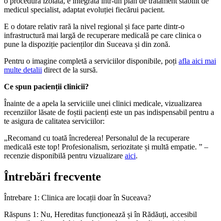
o procedură izolată, e integrată într-un plan de tratament stabilit de
medicul specialist, adaptat evoluției fiecărui pacient.
E o dotare relativ rară la nivel regional și face parte dintr-o
infrastructură mai largă de recuperare medicală pe care clinica o
pune la dispoziție pacienților din Suceava și din zonă.
Pentru o imagine completă a serviciilor disponibile, poți
afla aici mai
multe detalii
direct de la sursă.
Ce spun pacienții clinicii?
Înainte de a apela la serviciile unei clinici medicale, vizualizarea
recenziilor lăsate de foștii pacienți este un pas indispensabil pentru a
te asigura de calitatea serviciilor:
„Recomand cu toată încrederea! Personalul de la recuperare
medicală este top! Profesionalism, seriozitate și multă empatie. ” –
recenzie disponibilă pentru vizualizare
aici
.
Întrebări frecvente
Întrebare 1: Clinica are locații doar în Suceava?
Răspuns 1: Nu, Hereditas funcționează și în Rădăuți, accesibil