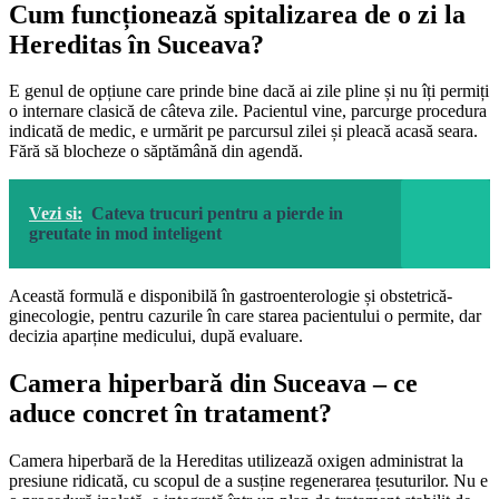
Cum funcționează spitalizarea de o zi la
Hereditas în Suceava?
E genul de opțiune care prinde bine dacă ai zile pline și nu îți permiți
o internare clasică de câteva zile. Pacientul vine, parcurge procedura
indicată de medic, e urmărit pe parcursul zilei și pleacă acasă seara.
Fără să blocheze o săptămână din agendă.
Vezi si:
Cateva trucuri pentru a pierde in
greutate in mod inteligent
Această formulă e disponibilă în gastroenterologie și obstetrică-
ginecologie, pentru cazurile în care starea pacientului o permite, dar
decizia aparține medicului, după evaluare.
Camera hiperbară din Suceava – ce
aduce concret în tratament?
Camera hiperbară de la Hereditas utilizează oxigen administrat la
presiune ridicată, cu scopul de a susține regenerarea țesuturilor. Nu e