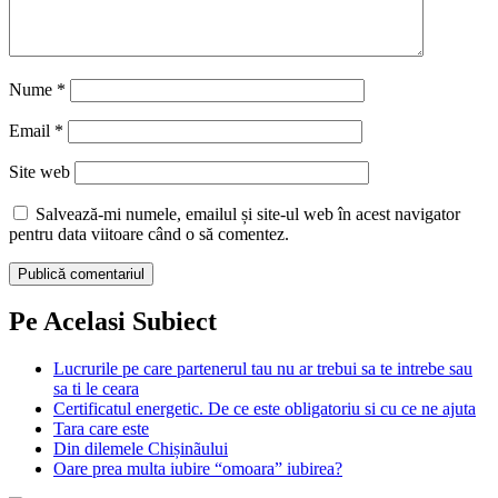
evitat, potrivit unei insotitoare de zbor
Serioase
Stiai ca frica are un miros si ca se poate transmite ca
un virus?
Serioase
Cum sa iti protejezi datele personale online? Care
sunt cele mai bune practici pentru a naviga in
siguranta pe Internet
Lasă un răspuns
Adresa ta de email nu va fi publicată.
Câmpurile obligatorii sunt
marcate cu
*
Comentariu
*