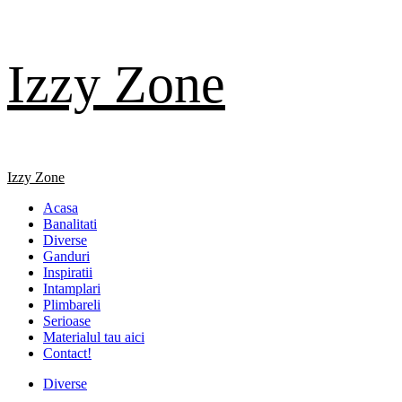
Skip
Izzy Zone
to
content
Primary
Izzy Zone
Menu
Acasa
Banalitati
Diverse
Ganduri
Inspiratii
Intamplari
Plimbareli
Serioase
Materialul tau aici
Contact!
Diverse