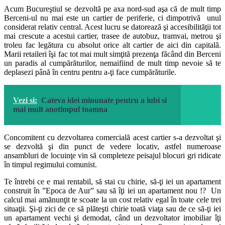
Acum Bucureştiul se dezvoltă pe axa nord-sud aşa că de mult timp
Berceni-ul nu mai este un cartier de periferie, ci dimpotrivă unul
considerat relativ central. Acest lucru se datorează şi accesibilităţii tot
mai crescute a acestui cartier, trasee de autobuz, tramvai, metrou şi
troleu fac legătura cu absolut orice alt cartier de aici din capitală.
Marii retaileri îşi fac tot mai mult simţită prezenţa făcând din Berceni
un paradis al cumpărăturilor, nemaifiind de mult timp nevoie să te
deplasezi până în centru pentru a-ţi face cumpărăturile.
Vezi si:
Cateva idei minunate pentru a iubi si
mai mult anotimpul toamna
Concomitent cu dezvoltarea comercială acest cartier s-a dezvoltat şi
se dezvoltă şi din punct de vedere locativ, astfel numeroase
ansambluri de locuinţe vin să completeze peisajul blocuri gri ridicate
în timpul regimului comunist.
Te întrebi ce e mai rentabil, să stai cu chirie, să-ţi iei un apartament
construit în ”Epoca de Aur” sau să îţi iei un apartament nou !? Un
calcul mai amănunţit te scoate la un cost relativ egal în toate cele trei
situaţii. Şi-ţi zici de ce să plăteşti chirie toată viaţa sau de ce să-ţi iei
un apartament vechi şi demodat, când un dezvoltator imobiliar îţi