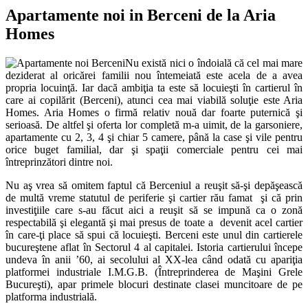
Apartamente noi in Berceni de la Aria
Homes
Nu există nici o îndoială că cel mai mare
deziderat al oricărei familii nou întemeiată este acela de a avea
propria locuinţă. Iar dacă ambiţia ta este să locuieşti în cartierul în
care ai copilărit (Berceni), atunci cea mai viabilă soluţie este Aria
Homes. Aria Homes o firmă relativ nouă dar foarte puternică şi
serioasă. De altfel şi oferta lor completă m-a uimit, de la garsoniere,
apartamente cu 2, 3, 4 şi chiar 5 camere, până la case şi vile pentru
orice buget familial, dar şi spaţii comerciale pentru cei mai
întreprinzători dintre noi.
Nu aş vrea să omitem faptul că Berceniul a reuşit să-şi depăşească
de multă vreme statutul de periferie şi cartier rău famat şi că prin
investiţiile care s-au făcut aici a reuşit să se impună ca o zonă
respectabilă şi elegantă şi mai presus de toate a devenit acel cartier
în care-ţi place să spui că locuieşti. Berceni este unul din cartierele
bucureştene aflat în Sectorul 4 al capitalei. Istoria cartierului începe
undeva în anii ’60, ai secolului al XX-lea când odată cu apariţia
platformei industriale I.M.G.B. (Întreprinderea de Maşini Grele
Bucureşti), apar primele blocuri destinate clasei muncitoare de pe
platforma industrială.