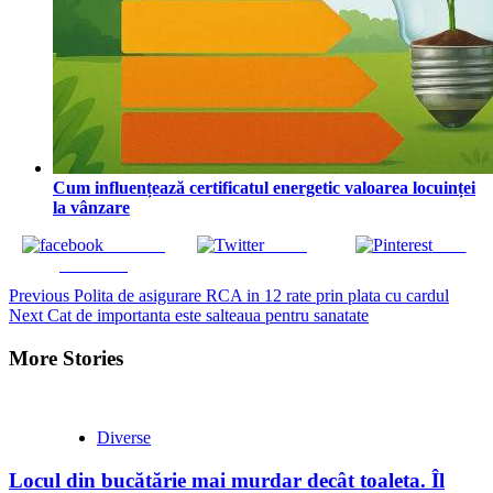
Cum influențează certificatul energetic valoarea locuinței
la vânzare
Share on
Tweet
Save
Facebook
Continue
Previous
Polita de asigurare RCA in 12 rate prin plata cu cardul
Next
Cat de importanta este salteaua pentru sanatate
Reading
More Stories
Diverse
Locul din bucătărie mai murdar decât toaleta. Îl