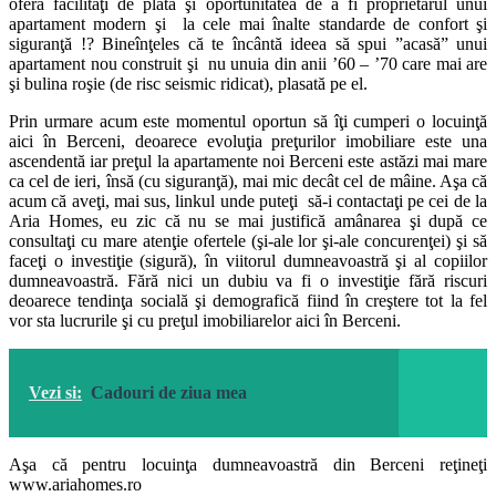
oferă facilităţi de plată şi oportunitatea de a fi proprietarul unui
apartament modern şi la cele mai înalte standarde de confort şi
siguranţă !? Bineînţeles că te încântă ideea să spui ”acasă” unui
apartament nou construit şi nu unuia din anii ’60 – ’70 care mai are
şi bulina roşie (de risc seismic ridicat), plasată pe el.
Prin urmare acum este momentul oportun să îţi cumperi o locuinţă
aici în Berceni, deoarece evoluţia preţurilor imobiliare este una
ascendentă iar preţul la apartamente noi Berceni este astăzi mai mare
ca cel de ieri, însă (cu siguranţă), mai mic decât cel de mâine. Aşa că
acum că aveţi, mai sus, linkul unde puteţi să-i contactaţi pe cei de la
Aria Homes, eu zic că nu se mai justifică amânarea şi după ce
consultaţi cu mare atenţie ofertele (şi-ale lor şi-ale concurenţei) şi să
faceţi o investiţie (sigură), în viitorul dumneavoastră şi al copiilor
dumneavoastră. Fără nici un dubiu va fi o investiţie fără riscuri
deoarece tendinţa socială şi demografică fiind în creştere tot la fel
vor sta lucrurile şi cu preţul imobiliarelor aici în Berceni.
Vezi si:
Cadouri de ziua mea
Aşa că pentru locuinţa dumneavoastră din Berceni reţineţi
www.ariahomes.ro