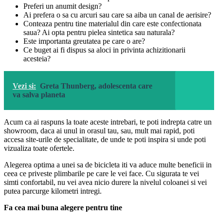
Preferi un anumit design?
Ai prefera o sa cu arcuri sau care sa aiba un canal de aerisire?
Conteaza pentru tine materialul din care este confectionata
saua? Ai opta pentru pielea sintetica sau naturala?
Este importanta greutatea pe care o are?
Ce buget ai fi dispus sa aloci in privinta achizitionarii
acesteia?
Vezi si:
Greta Thunberg, adolescenta care
va salva planeta
Acum ca ai raspuns la toate aceste intrebari, te poti indrepta catre un
showroom, daca ai unul in orasul tau, sau, mult mai rapid, poti
accesa site-urile de specialitate, de unde te poti inspira si unde poti
vizualiza toate ofertele.
Alegerea optima a unei sa de bicicleta iti va aduce multe beneficii in
ceea ce priveste plimbarile pe care le vei face. Cu sigurata te vei
simti confortabil, nu vei avea nicio durere la nivelul coloanei si vei
putea parcurge kilometri intregi.
Fa cea mai buna alegere pentru tine