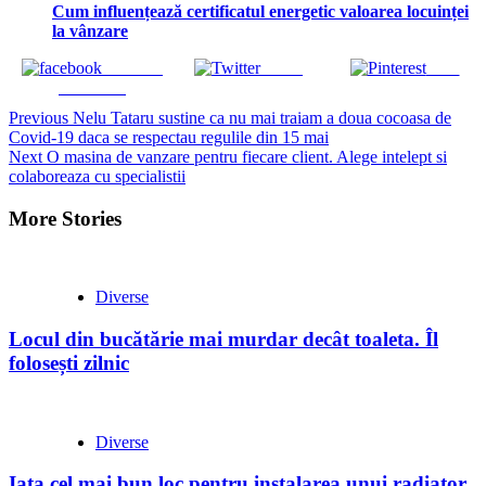
Cum influențează certificatul energetic valoarea locuinței
la vânzare
Share on
Tweet
Save
Facebook
Continue
Previous
Nelu Tataru sustine ca nu mai traiam a doua cocoasa de
Covid-19 daca se respectau regulile din 15 mai
Reading
Next
O masina de vanzare pentru fiecare client. Alege intelept si
colaboreaza cu specialistii
More Stories
Diverse
Locul din bucătărie mai murdar decât toaleta. Îl
folosești zilnic
Diverse
Iata cel mai bun loc pentru instalarea unui radiator