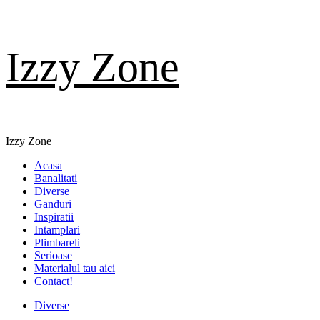
Skip
Izzy Zone
to
content
Primary
Izzy Zone
Menu
Acasa
Banalitati
Diverse
Ganduri
Inspiratii
Intamplari
Plimbareli
Serioase
Materialul tau aici
Contact!
Diverse