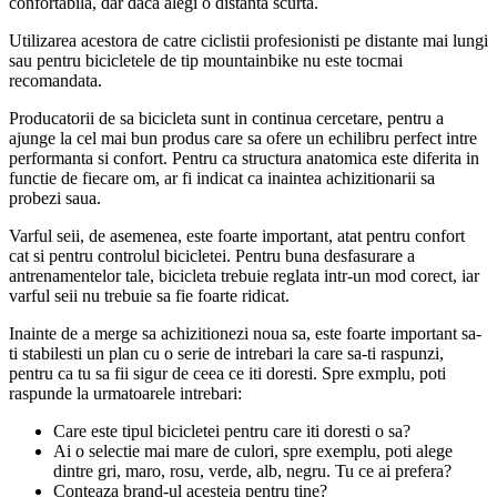
confortabila, dar daca alegi o distanta scurta.
Utilizarea acestora de catre ciclistii profesionisti pe distante mai lungi
sau pentru bicicletele de tip mountainbike nu este tocmai
recomandata.
Producatorii de sa bicicleta sunt in continua cercetare, pentru a
ajunge la cel mai bun produs care sa ofere un echilibru perfect intre
performanta si confort. Pentru ca structura anatomica este diferita in
functie de fiecare om, ar fi indicat ca inaintea achizitionarii sa
probezi saua.
Varful seii, de asemenea, este foarte important, atat pentru confort
cat si pentru controlul bicicletei. Pentru buna desfasurare a
antrenamentelor tale, bicicleta trebuie reglata intr-un mod corect, iar
varful seii nu trebuie sa fie foarte ridicat.
Inainte de a merge sa achizitionezi noua sa, este foarte important sa-
ti stabilesti un plan cu o serie de intrebari la care sa-ti raspunzi,
pentru ca tu sa fii sigur de ceea ce iti doresti. Spre exmplu, poti
raspunde la urmatoarele intrebari:
Care este tipul bicicletei pentru care iti doresti o sa?
Ai o selectie mai mare de culori, spre exemplu, poti alege
dintre gri, maro, rosu, verde, alb, negru. Tu ce ai prefera?
Conteaza brand-ul acesteia pentru tine?