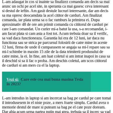
L-am adaugat in cos si inainte sa finalizez comanda am decis sa mai
arunc un ochi pe acel site, in speranta ca mai gasesc ceva interesant
si destul de ieftin. Am gasit destule lucruri interesante, dar am decis
sa ma opresc deocamdata la acel cititor de carduri. Am finalizat
comanda, iar plata urma sa o fac ramburs la primirea ei. Dupa
aproximativ 48 de ore am primit comanda cu cititorul de carduri pe
care l-am comandat. Un curier mi-a batut la usa, s-a recomandat, i-
am facut plata si cam asta a fost tot. Acum trebuia doar sa il verific,
sa vad daca functioneaza. Garantia lui era de 12 luni, iar daca nu
functiona sau se strica pe parcursul folosirii de catre mine in aceste
12 luni, firma de unde il cumparasem se angaja sa mi-l repare sau sa
mi-l schimbe in maxim 15 zile de la data trimiterii produsului de
catre mine, la ei. In fine, am luat coletul si am intrat inapoi in casa sa
il deschid si sa ii fac o proba. Am deschis coletul, am scos cititorul
de carduri si am mers cu el la laptop.
Vezi si:
Care este cea mai buna masina Tesla
in 2023?
L-am introdus in laptop si am incercat sa bag pe cardul pe care tomai
il introdusesem in el niste poze, a mers foarte simplu. Cardul avea o
memorie destul de mare si puteam sa bag pe el cate poze doream.
Dar abia acum urma partea putin mai grea, trebuia sa il incerc sa vad