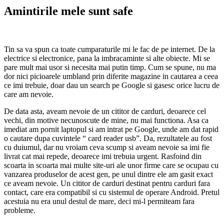
Amintirile mele sunt safe
Tin sa va spun ca toate cumparaturile mi le fac de pe internet. De la
electrice si electronice, pana la imbracaminte si alte obiecte. Mi se
pare mult mai usor si necesita mai putin timp. Cum se spune, nu ma
dor nici picioarele umbland prin diferite magazine in cautarea a ceea
ce imi trebuie, doar dau un search pe Google si gasesc orice lucru de
care am nevoie.
De data asta, aveam nevoie de un cititor de carduri, deoarece cel
vechi, din motive necunoscute de mine, nu mai functiona. Asa ca
imediat am pornit laptopul si am intrat pe Google, unde am dat rapid
o cautare dupa cuvintele “ card reader usb”. Da, rezultatele au fost
cu duiumul, dar nu vroiam ceva scump si aveam nevoie sa imi fie
livrat cat mai repede, deoarece imi trebuia urgent. Rasfoind din
scoarta in scoarta mai multe site-uri ale unor firme care se ocupau cu
vanzarea produselor de acest gen, pe unul dintre ele am gasit exact
ce aveam nevoie. Un cititor de carduri destinat pentru carduri fara
contact, care era compatibil si cu sistemul de operare Android. Pretul
acestuia nu era unul destul de mare, deci mi-l permiteam fara
probleme.