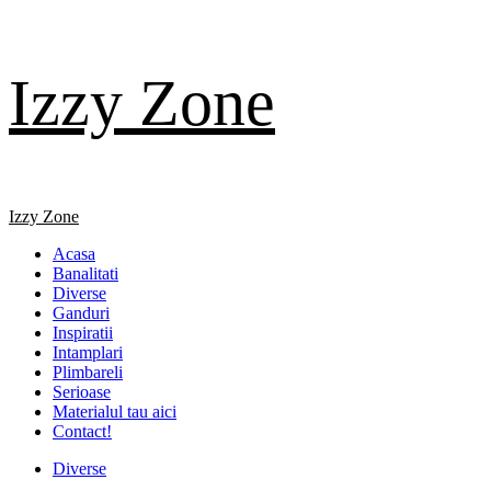
Skip
Izzy Zone
to
content
Primary
Izzy Zone
Menu
Acasa
Banalitati
Diverse
Ganduri
Inspiratii
Intamplari
Plimbareli
Serioase
Materialul tau aici
Contact!
Diverse