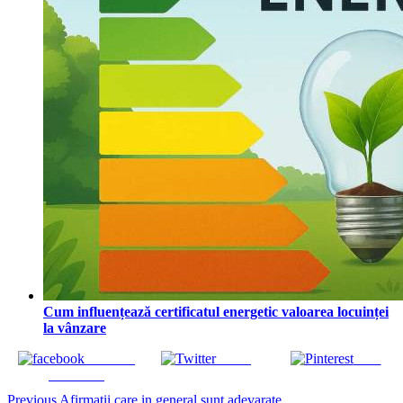
Cum influențează certificatul energetic valoarea locuinței
la vânzare
Share on
Tweet
Save
Facebook
Continue
Previous
Afirmatii care in general sunt adevarate