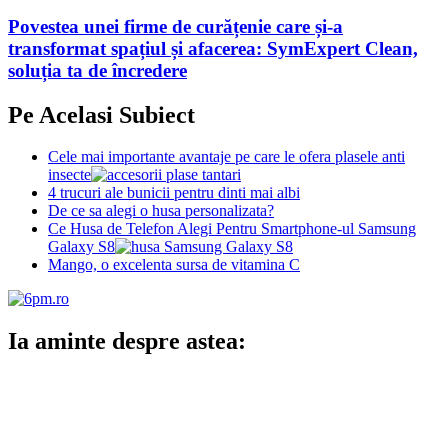
Povestea unei firme de curățenie care și-a
transformat spațiul și afacerea: SymExpert Clean,
soluția ta de încredere
Pe Acelasi Subiect
Cele mai importante avantaje pe care le ofera plasele anti
insecte
4 trucuri ale bunicii pentru dinti mai albi
De ce sa alegi o husa personalizata?
Ce Husa de Telefon Alegi Pentru Smartphone-ul Samsung
Galaxy S8
Mango, o excelenta sursa de vitamina C
Ia aminte despre astea: