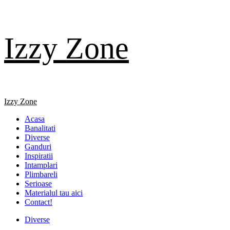
Skip
Izzy Zone
to
content
Primary
Izzy Zone
Menu
Acasa
Banalitati
Diverse
Ganduri
Inspiratii
Intamplari
Plimbareli
Serioase
Materialul tau aici
Contact!
Diverse