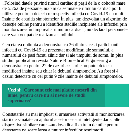
„Folosind datele privind ritmul cardiac și pașii de la o cohortă mare
de 5.262 de persoane, arătăm că semnalele ritmului cardiac pot fi
utilizate pentru a detecta retrospectiv infecția cu Covid-19 cu mult
înainte de apariția simptomelor. În plus, am dezvoltat un algoritm de
detecție online pentru a identifica stadiile incipiente ale infectiei prin
monitorizarea în timp real a ritmului cardiac”, au declarat persoanele
care s-au ocupat de realizarea studiului.
Cercetarea obtinuta a demonstrat ca 26 dintre acesti participanti
infectati cu Covid-19 au prezentat modificari ale somnului, a
numarului de pasi facuti zilnic dar si ale timpului de somn. In plus
studiul publicat in revista Nature Biomedical Engineering a
demonstrat ca pentru 22 de cazuri ceasurile au putut detecta
modificari inainte sau chiar la debutul simptomelor. Au fost si 4
cazuri detectate cu cel putin 9 zile inainte de debutul simptomelor.
Vezi si:
Care sunt cele mai platite meserii din
lume, pentru care nu ai nevoie de studii
superioare?
Constatarile au mai implicat si urmarirea activitatii si monitorizarea
starii de sanatate cu ajutorul acestor ceasuri inteligente dar si alte
dispozitive similare care s-au dovedit a fi extrem de utile pentru
detectarea pe scare larga a tuturor infectiilor respiratorii.