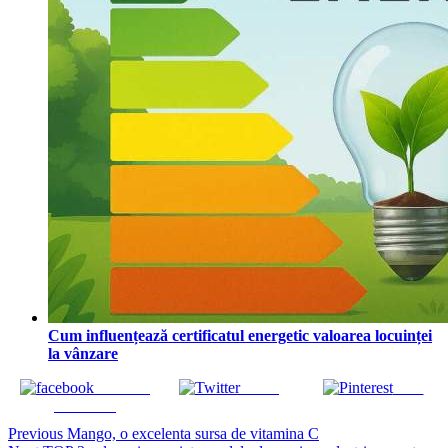
Cum influențează certificatul energetic valoarea locuinței
la vânzare
Share on
Tweet
Save
Facebook
Continue
Previous
Mango, o excelenta sursa de vitamina C