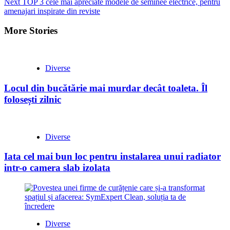
Next
TOP 3 cele mai apreciate modele de seminee electrice, pentru
Reading
amenajari inspirate din reviste
More Stories
Diverse
Locul din bucătărie mai murdar decât toaleta. Îl
folosești zilnic
Diverse
Iata cel mai bun loc pentru instalarea unui radiator
intr-o camera slab izolata
Diverse