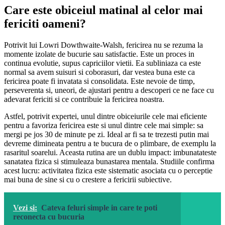
Care este obiceiul matinal al celor mai
fericiti oameni?
Potrivit lui Lowri Dowthwaite-Walsh, fericirea nu se rezuma la
momente izolate de bucurie sau satisfactie. Este un proces in
continua evolutie, supus capriciilor vietii. Ea subliniaza ca este
normal sa avem suisuri si coborasuri, dar vestea buna este ca
fericirea poate fi invatata si consolidata. Este nevoie de timp,
perseverenta si, uneori, de ajustari pentru a descoperi ce ne face cu
adevarat fericiti si ce contribuie la fericirea noastra.
Astfel, potrivit expertei, unul dintre obiceiurile cele mai eficiente
pentru a favoriza fericirea este si unul dintre cele mai simple: sa
mergi pe jos 30 de minute pe zi. Ideal ar fi sa te trezesti putin mai
devreme dimineata pentru a te bucura de o plimbare, de exemplu la
rasaritul soarelui. Aceasta rutina are un dublu impact: imbunatateste
sanatatea fizica si stimuleaza bunastarea mentala. Studiile confirma
acest lucru: activitatea fizica este sistematic asociata cu o perceptie
mai buna de sine si cu o crestere a fericirii subiective.
Vezi si:
Cateva feluri simple in care te poti
reconecta cu bucuria