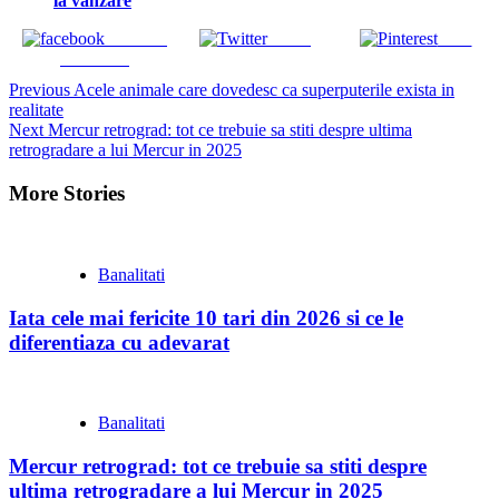
la vânzare
Share on
Tweet
Save
Facebook
Continue
Previous
Acele animale care dovedesc ca superputerile exista in
realitate
Reading
Next
Mercur retrograd: tot ce trebuie sa stiti despre ultima
retrogradare a lui Mercur in 2025
More Stories
Banalitati
Iata cele mai fericite 10 tari din 2026 si ce le
diferentiaza cu adevarat
Banalitati
Mercur retrograd: tot ce trebuie sa stiti despre
ultima retrogradare a lui Mercur in 2025