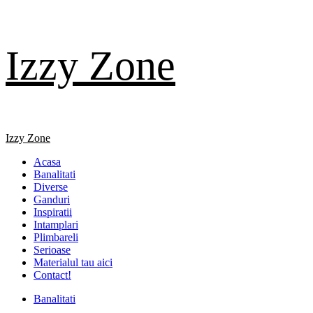
Skip
Izzy Zone
to
content
Primary
Izzy Zone
Menu
Acasa
Banalitati
Diverse
Ganduri
Inspiratii
Intamplari
Plimbareli
Serioase
Materialul tau aici
Contact!
Banalitati