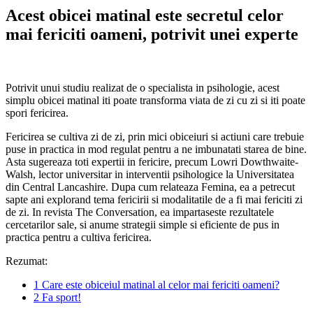
Acest obicei matinal este secretul celor
mai fericiti oameni, potrivit unei experte
Potrivit unui studiu realizat de o specialista in psihologie, acest
simplu obicei matinal iti poate transforma viata de zi cu zi si iti poate
spori fericirea.
Fericirea se cultiva zi de zi, prin mici obiceiuri si actiuni care trebuie
puse in practica in mod regulat pentru a ne imbunatati starea de bine.
Asta sugereaza toti expertii in fericire, precum Lowri Dowthwaite-
Walsh, lector universitar in interventii psihologice la Universitatea
din Central Lancashire. Dupa cum relateaza Femina, ea a petrecut
sapte ani explorand tema fericirii si modalitatile de a fi mai fericiti zi
de zi. In revista The Conversation, ea impartaseste rezultatele
cercetarilor sale, si anume strategii simple si eficiente de pus in
practica pentru a cultiva fericirea.
Rezumat:
1
Care este obiceiul matinal al celor mai fericiti oameni?
2
Fa sport!