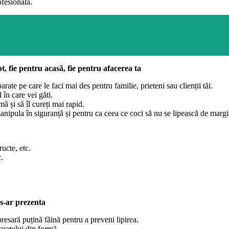
ofesională.
t, fie pentru acasă, fie pentru afacerea ta
arate pe care le faci mai des pentru familie, prieteni sau clienții tăi.
în care vei găti.
ă și să îl cureți mai rapid.
anipula în siguranță și pentru ca ceea ce coci să nu se lipească de margi
ructe, etc.
c.
 s-ar prezenta
resară puțină făină pentru a preveni lipirea.
aratului din formă.