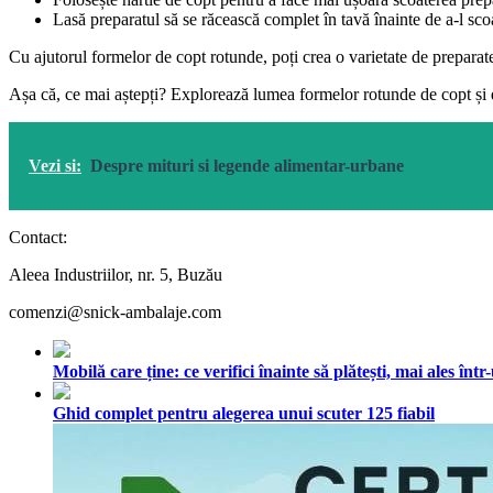
Lasă preparatul să se răcească complet în tavă înainte de a-l scoa
Cu ajutorul formelor de copt rotunde, poți crea o varietate de preparate de
Așa că, ce mai aștepți? Explorează lumea formelor rotunde de copt și 
Vezi si:
Despre mituri si legende alimentar-urbane
Contact:
Aleea Industriilor, nr. 5, Buzău
comenzi@snick-ambalaje.com
Mobilă care ține: ce verifici înainte să plătești, mai ales în
Ghid complet pentru alegerea unui scuter 125 fiabil