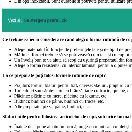
Din oțel inoxidabil. Sunt durabile și potrivite pentru utilizare pr
Vezi si:
Sa stergem praful, zic
Ce trebuie să iei în considerare când alegi o formă rotundă de cop
Alege materialul în funcție de preferințele tale și de tipul de prep
Mărimea formei trebuie să se potrivească cu rețeta și cu cuptorul 
Un înveliș bun te va ajuta să scoți cu ușurință preparatul din form
Alege o formă rezistentă, cu interior laminat, pentru a o putea m
La ce preparate poți folosi formele rotunde de copt?
Prăjituri: torturi, blaturi pentru tort, cheesecake-uri, prăjituri cu f
Tarte dulci sau sărate: tarte cu brânză, tarte cu fructe, quiche, et
Plăcinte: plăcinte cu mere, plăcinte cu legume, etc.
Budinci: budinci de pâine, budinci cu fructe, etc.
Alte preparate: pizza, pâine, budinci, etc.
Sfaturi utile pentru folosirea articolelor de copt, sub orice format
Înainte de a pune aluatul în formă, unge-o cu unt sau cu ulei și p
Folosește hârtie de copt pentru a face mai ușoară scoaterea prep