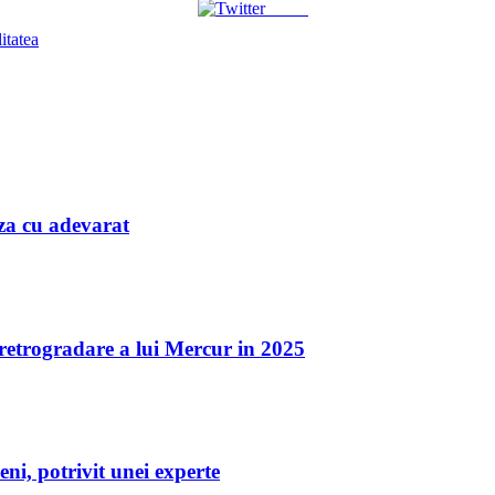
Tweet
itatea
iaza cu adevarat
a retrogradare a lui Mercur in 2025
eni, potrivit unei experte