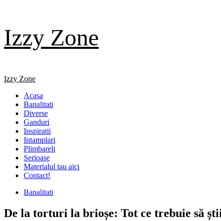
Skip
Izzy Zone
to
content
Primary
Izzy Zone
Menu
Acasa
Banalitati
Diverse
Ganduri
Inspiratii
Intamplari
Plimbareli
Serioase
Materialul tau aici
Contact!
Banalitati
De la torturi la brioșe: Tot ce trebuie să ș