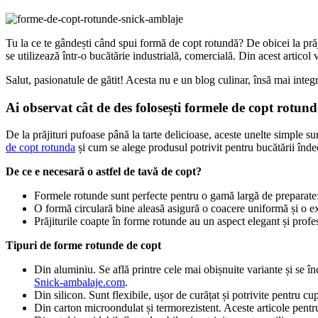
Tu la ce te gândești când spui formă de copt rotundă? De obicei la prăji
se utilizează într-o bucătărie industrială, comercială. Din acest articol v
Salut, pasionatule de gătit! Acesta nu e un blog culinar, însă mai integr
Ai observat cât de des folosești formele de copt rotund
De la prăjituri pufoase până la tarte delicioase, aceste unelte simple s
de copt rotunda
și cum se alege produsul potrivit pentru bucătării înde
De ce e necesară o astfel de tavă de copt?
Formele rotunde sunt perfecte pentru o gamă largă de preparate: de 
O formă circulară bine aleasă asigură o coacere uniformă și o ex
Prăjiturile coapte în forme rotunde au un aspect elegant și profesi
Tipuri de forme rotunde de copt
Din aluminiu. Se află printre cele mai obișnuite variante și se în
Snick-ambalaje.com
.
Din silicon. Sunt flexibile, ușor de curățat și potrivite pentru cu
Din carton microondulat și termorezistent. Aceste articole pentru 