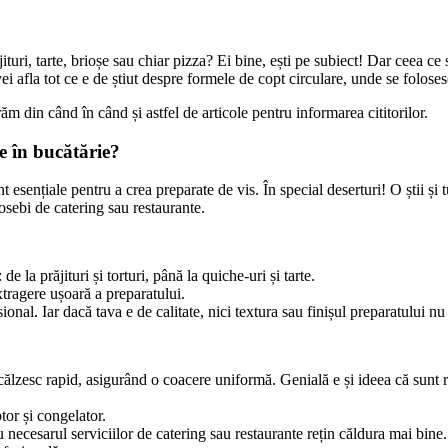
turi, tarte, brioșe sau chiar pizza? Ei bine, ești pe subiect! Dar ceea ce 
ei afla tot ce e de știut despre formele de copt circulare, unde se folosesc
ăm din când în când și astfel de articole pentru informarea cititorilor.
e în bucătărie?
unt esențiale pentru a crea preparate de vis. În special deserturi! O știi
osebi de catering sau restaurante.
la prăjituri și torturi, până la quiche-uri și tarte.
tragere ușoară a preparatului.
onal. Iar dacă tava e de calitate, nici textura sau finișul preparatului nu
călzesc rapid, asigurând o coacere uniformă. Genială e și ideea că sunt re
ptor și congelator.
necesarul serviciilor de catering sau restaurante rețin căldura mai bine. 