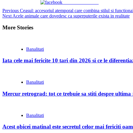
Share on Facebook
Continue
Previous
Ceasul: accesoriul atemporal care combina stilul si functional
Next
Acele animale care dovedesc ca superputerile exista in realitate
Reading
More Stories
Banalitati
Iata cele mai fericite 10 tari din 2026 si ce le diferent
Banalitati
Mercur retrograd: tot ce trebuie sa stiti despre ultim
Banalitati
Acest obicei matinal este secretul celor mai fericiti oam