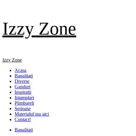
Skip
Izzy Zone
to
content
Primary
Izzy Zone
Menu
Acasa
Banalitati
Diverse
Ganduri
Inspiratii
Intamplari
Plimbareli
Serioase
Materialul tau aici
Contact!
Banalitati