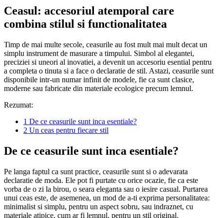
Ceasul: accesoriul atemporal care
combina stilul si functionalitatea
Timp de mai multe secole, ceasurile au fost mult mai mult decat un
simplu instrument de masurare a timpului. Simbol al elegantei,
preciziei si uneori al inovatiei, a devenit un accesoriu esential pentru
a completa o tinuta si a face o declaratie de stil. Astazi, ceasurile sunt
disponibile intr-un numar infinit de modele, fie ca sunt clasice,
moderne sau fabricate din materiale ecologice precum lemnul.
Rezumat:
1
De ce ceasurile sunt inca esentiale?
2
Un ceas pentru fiecare stil
De ce ceasurile sunt inca esentiale?
Pe langa faptul ca sunt practice, ceasurile sunt si o adevarata
declaratie de moda. Ele pot fi purtate cu orice ocazie, fie ca este
vorba de o zi la birou, o seara eleganta sau o iesire casual. Purtarea
unui ceas este, de asemenea, un mod de a-ti exprima personalitatea:
minimalist si simplu, pentru un aspect sobru, sau indraznet, cu
materiale atipice, cum ar fi lemnul, pentru un stil original.