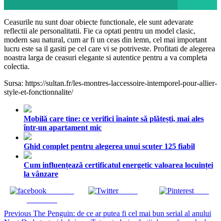
Ceasurile nu sunt doar obiecte functionale, ele sunt adevarate
reflectii ale personalitatii. Fie ca optati pentru un model clasic,
modern sau natural, cum ar fi un ceas din lemn, cel mai important
lucru este sa il gasiti pe cel care vi se potriveste. Profitati de alegerea
noastra larga de ceasuri elegante si autentice pentru a va completa
colectia.
Sursa: https://sultan.fr/les-montres-laccessoire-intemporel-pour-allier-
style-et-fonctionnalite/
Mobilă care ține: ce verifici înainte să plătești, mai ales
într-un apartament mic
Ghid complet pentru alegerea unui scuter 125 fiabil
Cum influențează certificatul energetic valoarea locuinței
la vânzare
Share on
Tweet
Save
Facebook
Continue
Previous
The Penguin: de ce ar putea fi cel mai bun serial al anului