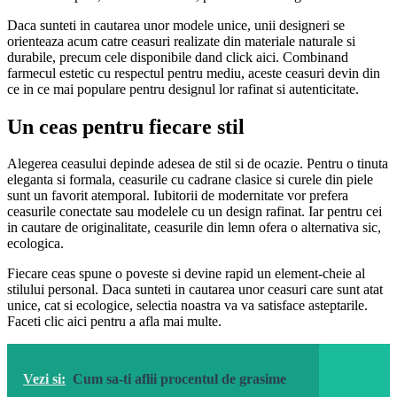
Daca sunteti in cautarea unor modele unice, unii designeri se
orienteaza acum catre ceasuri realizate din materiale naturale si
durabile, precum cele disponibile dand click aici. Combinand
farmecul estetic cu respectul pentru mediu, aceste ceasuri devin din
ce in ce mai populare pentru designul lor rafinat si autenticitate.
Un ceas pentru fiecare stil
Alegerea ceasului depinde adesea de stil si de ocazie. Pentru o tinuta
eleganta si formala, ceasurile cu cadrane clasice si curele din piele
sunt un favorit atemporal. Iubitorii de modernitate vor prefera
ceasurile conectate sau modelele cu un design rafinat. Iar pentru cei
in cautare de originalitate, ceasurile din lemn ofera o alternativa sic,
ecologica.
Fiecare ceas spune o poveste si devine rapid un element-cheie al
stilului personal. Daca sunteti in cautarea unor ceasuri care sunt atat
unice, cat si ecologice, selectia noastra va va satisface asteptarile.
Faceti clic aici pentru a afla mai multe.
Vezi si:
Cum sa-ti aflii procentul de grasime