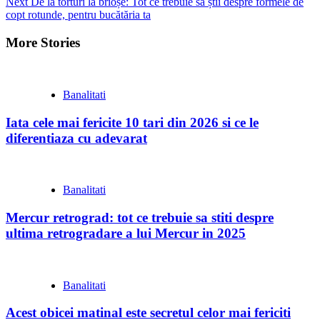
Next
De la torturi la brioșe: Tot ce trebuie să știi despre formele de
Reading
copt rotunde, pentru bucătăria ta
More Stories
Banalitati
Iata cele mai fericite 10 tari din 2026 si ce le
diferentiaza cu adevarat
Banalitati
Mercur retrograd: tot ce trebuie sa stiti despre
ultima retrogradare a lui Mercur in 2025
Banalitati
Acest obicei matinal este secretul celor mai fericiti