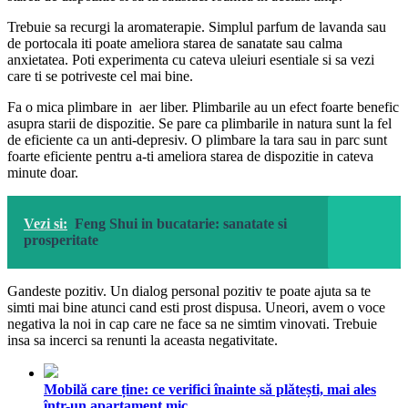
Trebuie sa recurgi la aromaterapie. Simplul parfum de lavanda sau
de portocala iti poate ameliora starea de sanatate sau calma
anxietatea. Poti experimenta cu cateva uleiuri esentiale si sa vezi
care ti se potriveste cel mai bine.
Fa o mica plimbare in aer liber. Plimbarile au un efect foarte benefic
asupra starii de dispozitie. Se pare ca plimbarile in natura sunt la fel
de eficiente ca un anti-depresiv. O plimbare la tara sau in parc sunt
foarte eficiente pentru a-ti ameliora starea de dispozitie in cateva
minute doar.
Vezi si:
Feng Shui in bucatarie: sanatate si
prosperitate
Gandeste pozitiv. Un dialog personal pozitiv te poate ajuta sa te
simti mai bine atunci cand esti prost dispusa. Uneori, avem o voce
negativa la noi in cap care ne face sa ne simtim vinovati. Trebuie
insa sa incerci sa renunti la aceasta negativitate.
Mobilă care ține: ce verifici înainte să plătești, mai ales
într-un apartament mic