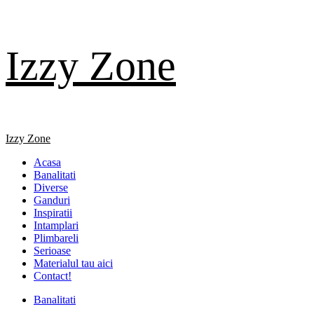
Skip
Izzy Zone
to
content
Primary
Izzy Zone
Menu
Acasa
Banalitati
Diverse
Ganduri
Inspiratii
Intamplari
Plimbareli
Serioase
Materialul tau aici
Contact!
Banalitati