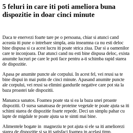
5 feluri in care iti poti ameliora buna
dispozitie in doar cinci minute
Daca te enervezi foarte tare pe o persoana, chiar si atunci cand
aceasta iti pune o intrebare simpla, asta inseamna ca nu esti deloc
bine dispusa si ca acest lucru iti poate strica ziua. Dar si a oamenilor
care te inconjoara. Dar atunci cand nu esti bine dispusa deloc, exista
anumite lucruri pe care le poti face pentru a-ti schimba rapid starea
de dispozitie.
Apasa pe anumite puncte ale corpului. In acest fel, vei reusi sa te
bine dispui in mai putin de cinci minute. Apasand anumite puncte
ale corpului, vei reusi sa elimini gandurile negative care pot sta la
baza proastei tale dispozitii.
Mananca sanatos. Foamea poate sta si ea la baza unei proaste
dispozitii. O sursa sanatoasa de proteine vegetale te poate ajuta sa iti
schimi starea de dispozitie foarte repede. Deci un simplu pahar cu
lapte de migdale te poate ajuta sa te simti mai bine.
Alimentele bogate in magneziu te pot ajuta si ele sa iti ameliorezi
starea de dispozitie si sa iti satisfaci foamea in acelasi timp.