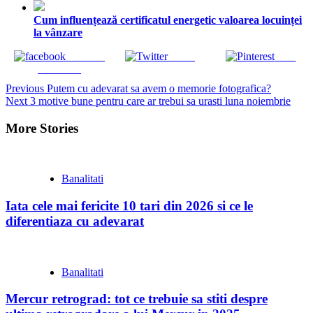
Cum influențează certificatul energetic valoarea locuinței
la vânzare
Share on
Tweet
Save
Facebook
Continue
Previous
Putem cu adevarat sa avem o memorie fotografica?
Next
3 motive bune pentru care ar trebui sa urasti luna noiembrie
Reading
More Stories
Banalitati
Iata cele mai fericite 10 tari din 2026 si ce le
diferentiaza cu adevarat
Banalitati
Mercur retrograd: tot ce trebuie sa stiti despre