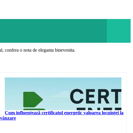
val, confera o nota de eleganta binevenita.
Cum influențează certificatul energetic valoarea locuinței la
vânzare