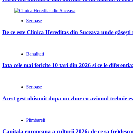
Serioase
De ce este Clinica Hereditas din Suceava unde găsești
Banalitati
Iata cele mai fericite 10 tari din 2026 si ce le diferent
Serioase
Acest gest obisnuit dupa un zbor cu avionul trebuie evi
Plimbareli
Capitala europeana a culturii 2026: de ce sa (re)desc