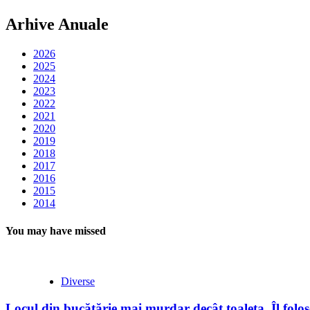
Arhive Anuale
2026
2025
2024
2023
2022
2021
2020
2019
2018
2017
2016
2015
2014
You may have missed
Diverse
Locul din bucătărie mai murdar decât toaleta. Îl folose