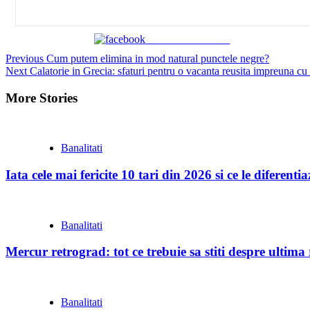
Share on Facebook
Continue
Previous
Cum putem elimina in mod natural punctele negre?
Next
Calatorie in Grecia: sfaturi pentru o vacanta reusita impreuna cu 
Reading
More Stories
Banalitati
Iata cele mai fericite 10 tari din 2026 si ce le diferent
Banalitati
Mercur retrograd: tot ce trebuie sa stiti despre ultim
Banalitati