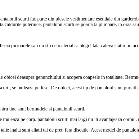
ntalonii scurti fac parte din piesele vestimentare esentiale din garderob
a caldurile puternice, pantalonii scurti se poarta la plimbare, in oras sau
fisezi picioarele sau nu stii ce material sa alegi? Iata cateva sfaturi in ace
icei deasupra genunchiului si acopera coapsele in totalitate. Bermudele
curti, se muleaza pe fese. De obicei, acest tip de pantaloni sunt purtati
ntru tine sunt bermudele si pantalonii scurti.
 muleaza pe corp. pantalonii scurti mai largi nu iti avantajeaza corpul, r
lie inalta sunt aliatii tai de pret, fara discutie. Acest model de pantalo