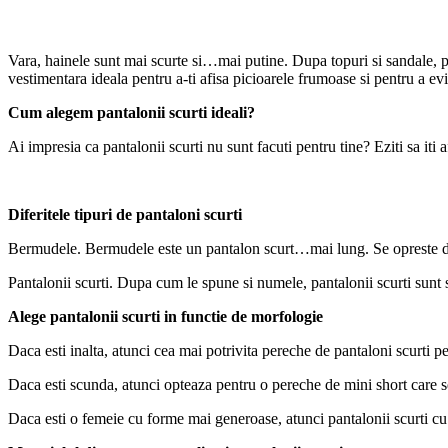
Vara, hainele sunt mai scurte si…mai putine. Dupa topuri si sandale, pa
vestimentara ideala pentru a-ti afisa picioarele frumoase si pentru a evit
Cum alegem pantalonii scurti ideali?
Ai impresia ca pantalonii scurti nu sunt facuti pentru tine? Eziti sa iti a
Diferitele tipuri de pantaloni scurti
Bermudele. Bermudele este un pantalon scurt…mai lung. Se opreste de ob
Pantalonii scurti. Dupa cum le spune si numele, pantalonii scurti sunt s
Alege pantalonii scurti in functie de morfologie
Daca esti inalta, atunci cea mai potrivita pereche de pantaloni scurti pe
Daca esti scunda, atunci opteaza pentru o pereche de mini short care se
Daca esti o femeie cu forme mai generoase, atunci pantalonii scurti cu ta