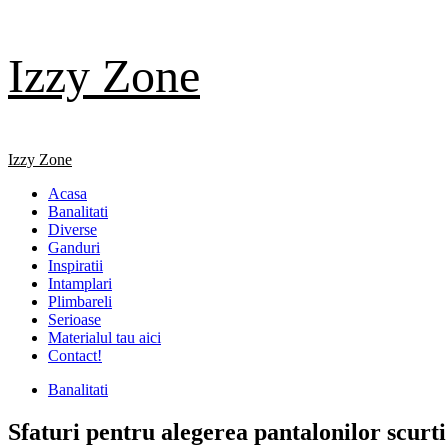
Skip
Izzy Zone
to
content
Primary
Izzy Zone
Menu
Acasa
Banalitati
Diverse
Ganduri
Inspiratii
Intamplari
Plimbareli
Serioase
Materialul tau aici
Contact!
Banalitati
Sfaturi pentru alegerea pantalonilor scurti