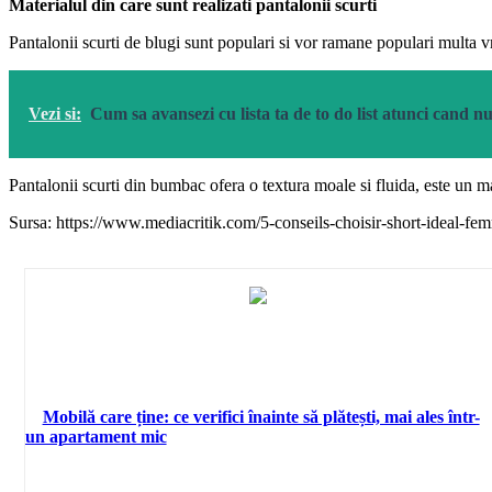
Materialul din care sunt realizati pantalonii scurti
Pantalonii scurti de blugi sunt populari si vor ramane populari multa 
Vezi si:
Cum sa avansezi cu lista ta de to do list atunci cand n
Pantalonii scurti din bumbac ofera o textura moale si fluida, este un mat
Sursa: https://www.mediacritik.com/5-conseils-choisir-short-ideal-fe
Mobilă care ține: ce verifici înainte să plătești, mai ales într-
un apartament mic