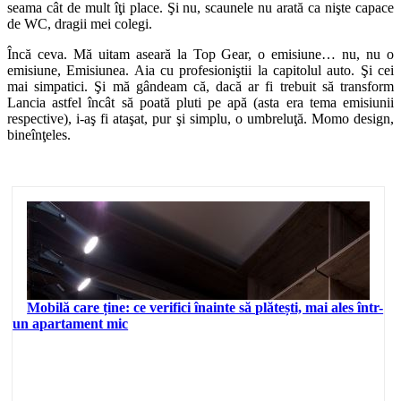
seama cât de mult îţi place. Şi nu, scaunele nu arată ca nişte capace
de WC, dragii mei colegi.
Încă ceva. Mă uitam aseară la Top Gear, o emisiune… nu, nu o
emisiune, Emisiunea. Aia cu profesioniştii la capitolul auto. Şi cei
mai simpatici. Şi mă gândeam că, dacă ar fi trebuit să transform
Lancia astfel încât să poată pluti pe apă (asta era tema emisiunii
respective), i-aş fi ataşat, pur şi simplu, o umbreluţă. Momo design,
bineînţeles.
Mobilă care ține: ce verifici înainte să plătești, mai ales într-
un apartament mic