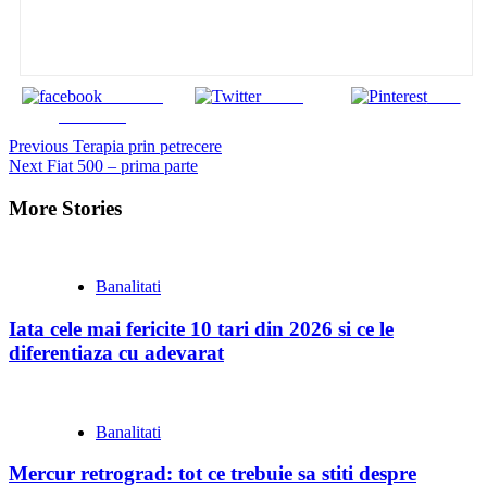
Share on
Tweet
Save
Facebook
Continue
Previous
Terapia prin petrecere
Next
Fiat 500 – prima parte
Reading
More Stories
Banalitati
Iata cele mai fericite 10 tari din 2026 si ce le
diferentiaza cu adevarat
Banalitati
Mercur retrograd: tot ce trebuie sa stiti despre