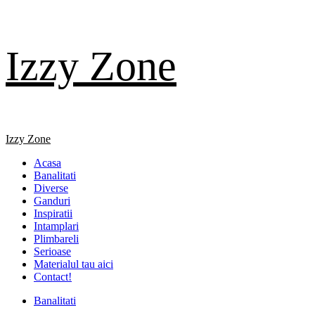
Skip
Izzy Zone
to
content
Primary
Izzy Zone
Menu
Acasa
Banalitati
Diverse
Ganduri
Inspiratii
Intamplari
Plimbareli
Serioase
Materialul tau aici
Contact!
Banalitati