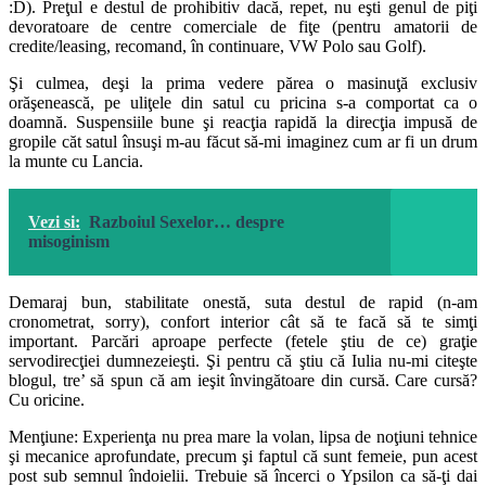
:D). Preţul e destul de prohibitiv dacă, repet, nu eşti genul de piţi
devoratoare de centre comerciale de fiţe (pentru amatorii de
credite/leasing, recomand, în continuare, VW Polo sau Golf).
Şi culmea, deşi la prima vedere părea o masinuţă exclusiv
orăşenească, pe uliţele din satul cu pricina s-a comportat ca o
doamnă. Suspensiile bune şi reacţia rapidă la direcţia impusă de
gropile căt satul însuşi m-au făcut să-mi imaginez cum ar fi un drum
la munte cu Lancia.
Vezi si:
Razboiul Sexelor… despre
misoginism
Demaraj bun, stabilitate onestă, suta destul de rapid (n-am
cronometrat, sorry), confort interior cât să te facă să te simţi
important. Parcări aproape perfecte (fetele ştiu de ce) graţie
servodirecţiei dumnezeieşti. Şi pentru că ştiu că Iulia nu-mi citeşte
blogul, tre’ să spun că am ieşit învingătoare din cursă. Care cursă?
Cu oricine.
Menţiune: Experienţa nu prea mare la volan, lipsa de noţiuni tehnice
şi mecanice aprofundate, precum şi faptul că sunt femeie, pun acest
post sub semnul îndoielii. Trebuie să încerci o Ypsilon ca să-ţi dai