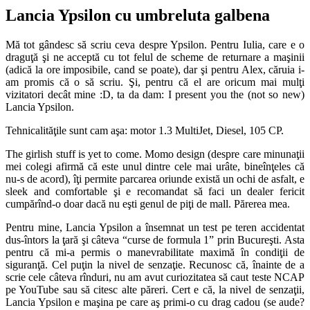
Lancia Ypsilon cu umbreluta galbena
Mă tot gândesc să scriu ceva despre Ypsilon. Pentru Iulia, care e o
draguţă şi ne acceptă cu tot felul de scheme de returnare a maşinii
(adică la ore imposibile, cand se poate), dar şi pentru Alex, căruia i-
am promis că o să scriu. Şi, pentru că el are oricum mai mulţi
vizitatori decât mine :D, ta da dam: I present you the (not so new)
Lancia Ypsilon.
Tehnicalităţile sunt cam aşa: motor 1.3 MultiJet, Diesel, 105 CP.
The girlish stuff is yet to come. Momo design (despre care minunaţii
mei colegi afirmă că este unul dintre cele mai urâte, bineînţeles că
nu-s de acord), îţi permite parcarea oriunde există un ochi de asfalt, e
sleek and comfortable şi e recomandat să faci un dealer fericit
cumpărînd-o doar dacă nu eşti genul de piţi de mall. Părerea mea.
Pentru mine, Lancia Ypsilon a însemnat un test pe teren accidentat
dus-întors la ţară şi câteva “curse de formula 1” prin Bucureşti. Asta
pentru că mi-a permis o manevrabilitate maximă în condiţii de
siguranţă. Cel puţin la nivel de senzaţie. Recunosc că, înainte de a
scrie cele câteva rînduri, nu am avut curiozitatea să caut teste NCAP
pe YouTube sau să citesc alte păreri. Cert e că, la nivel de senzaţii,
Lancia Ypsilon e maşina pe care aş primi-o cu drag cadou (se aude?