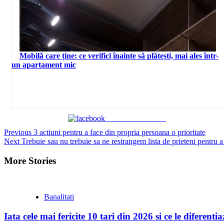
Mobilă care ține: ce verifici înainte să plătești, mai ales într-
un apartament mic
Share on Facebook
Continue
Previous
3 actiuni pentru a face din propria persoana o prioritate
Next
Trebuie sau nu trebuie sa ne restrangem lista de prieteni pentru a f
Reading
More Stories
Banalitati
Iata cele mai fericite 10 tari din 2026 si ce le diferent