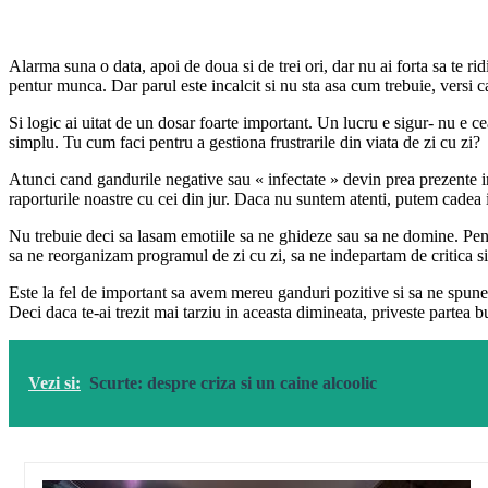
Alarma suna o data, apoi de doua si de trei ori, dar nu ai forta sa te ri
pentur munca. Dar parul este incalcit si nu sta asa cum trebuie, versi caf
Si logic ai uitat de un dosar foarte important. Un lucru e sigur- nu e cea
simplu. Tu cum faci pentru a gestiona frustrarile din viata de zi cu zi?
Atunci cand gandurile negative sau « infectate » devin prea prezente in
raporturile noastre cu cei din jur. Daca nu suntem atenti, putem cadea
Nu trebuie deci sa lasam emotiile sa ne ghideze sau sa ne domine. Pent
sa ne reorganizam programul de zi cu zi, sa ne indepartam de critica s
Este la fel de important sa avem mereu ganduri pozitive si sa ne spune
Deci daca te-ai trezit mai tarziu in aceasta dimineata, priveste partea bu
Vezi si:
Scurte: despre criza si un caine alcoolic