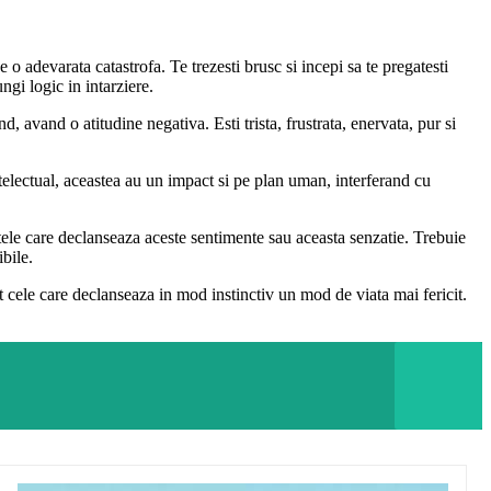
 o adevarata catastrofa. Te trezesti brusc si incepi sa te pregatesti
ngi logic in intarziere.
d, avand o atitudine negativa. Esti trista, frustrata, enervata, pur si
ntelectual, aceastea au un impact si pe plan uman, interferand cu
tele care declanseaza aceste sentimente sau aceasta senzatie. Trebuie
bile.
 cele care declanseaza in mod instinctiv un mod de viata mai fericit.