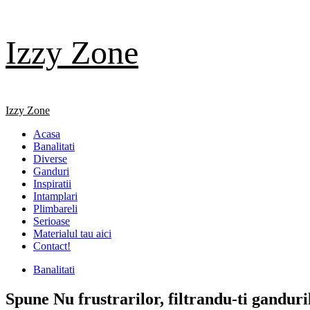
Skip
Izzy Zone
to
content
Primary
Izzy Zone
Menu
Acasa
Banalitati
Diverse
Ganduri
Inspiratii
Intamplari
Plimbareli
Serioase
Materialul tau aici
Contact!
Banalitati
Spune Nu frustrarilor, filtrandu-ti ganduri