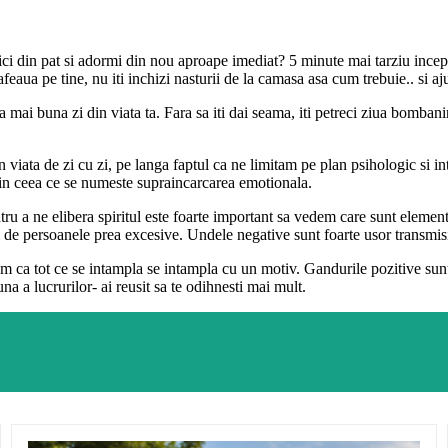
dici din pat si adormi din nou aproape imediat? 5 minute mai tarziu incepe
eaua pe tine, nu iti inchizi nasturii de la camasa asa cum trebuie.. si aju
 mai buna zi din viata ta. Fara sa iti dai seama, iti petreci ziua bombanin
 viata de zi cu zi, pe langa faptul ca ne limitam pe plan psihologic si i
 in ceea ce se numeste supraincarcarea emotionala.
ru a ne elibera spiritul este foarte important sa vedem care sunt elemen
i de persoanele prea excesive. Undele negative sunt foarte usor transmisi
m ca tot ce se intampla se intampla cu un motiv. Gandurile pozitive sunt
na a lucrurilor- ai reusit sa te odihnesti mai mult.