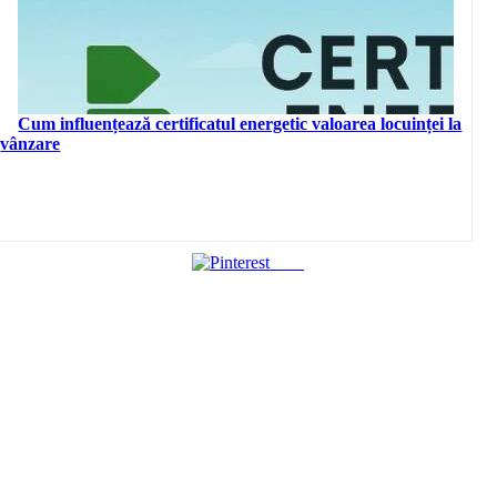
Cum influențează certificatul energetic valoarea locuinței la
vânzare
Save