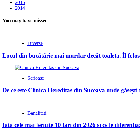
2015
2014
You may have missed
Diverse
Locul din bucătărie mai murdar decât toaleta. Îl folose
Serioase
De ce este Clinica Hereditas din Suceava unde găsești
Banalitati
Iata cele mai fericite 10 tari din 2026 si ce le diferent