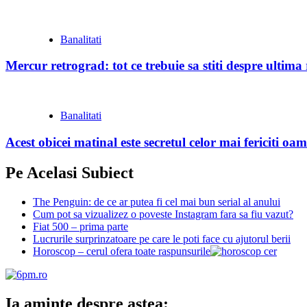
Banalitati
Mercur retrograd: tot ce trebuie sa stiti despre ultim
Banalitati
Acest obicei matinal este secretul celor mai fericiti oam
Pe Acelasi Subiect
The Penguin: de ce ar putea fi cel mai bun serial al anului
Cum pot sa vizualizez o poveste Instagram fara sa fiu vazut?
Fiat 500 – prima parte
Lucrurile surprinzatoare pe care le poti face cu ajutorul berii
Horoscop – cerul ofera toate raspunsurile
Ia aminte despre astea: