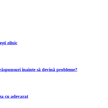
ști zilnic
 răspunsuri înainte să devină probleme?
iaza cu adevarat