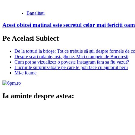
Banalitati
Acest obicei matinal este secretul celor mai fericiti oam
Pe Acelasi Subiect
De la torturi la brioșe: Tot ce trebuie să știi despre formele de c
Despre scari rulante, usi, ghene. Mici crampeie de Bucuresti
Cum pot sa vizualizez o poveste Instagram fara sa fiu vazut?
Lucrurile surprinzatoare pe care le poti face cu ajutorul berii
Mi-e foame
Ia aminte despre astea: