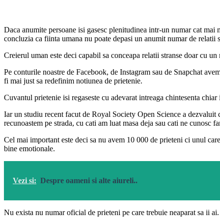
Daca anumite persoane isi gasesc plenitudinea intr-un numar cat mai mar
concluzia ca fiinta umana nu poate depasi un anumit numar de relatii s
Creierul uman este deci capabil sa conceapa relatii stranse doar cu 
Pe conturile noastre de Facebook, de Instagram sau de Snapchat avem un
fi mai just sa redefinim notiunea de prietenie.
Cuvantul prietenie isi regaseste cu adevarat intreaga chintesenta chiar in 
Iar un studiu recent facut de Royal Society Open Science a dezvaluit ca 
recunoastem pe strada, cu cati am luat masa deja sau cati ne cunosc fam
Cel mai important este deci sa nu avem 10 000 de prieteni ci unul care 
bine emotionale.
Vezi si:
Despre oameni si alte aiureli..
Nu exista nu numar oficial de prieteni pe care trebuie neaparat sa ii ai.