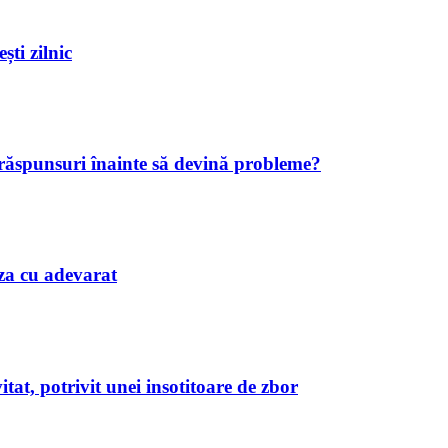
ști zilnic
 răspunsuri înainte să devină probleme?
iaza cu adevarat
tat, potrivit unei insotitoare de zbor