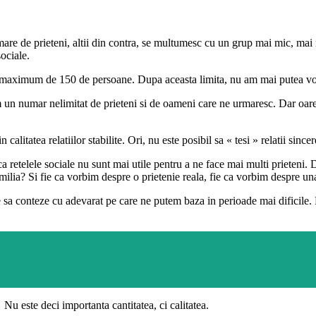
e de prieteni, altii din contra, se multumesc cu un grup mai mic, mai re
ociale.
un maximum de 150 de persoane. Dupa aceasta limita, nu am mai putea vor
 numar nelimitat de prieteni si de oameni care ne urmaresc. Dar oare am 
calitatea relatiilor stabilite. Ori, nu este posibil sa « tesi » relatii sinc
retelele sociale nu sunt mai utile pentru a ne face mai multi prieteni. Di
ilia? Si fie ca vorbim despre o prietenie reala, fie ca vorbim despre una
sa conteze cu adevarat pe care ne putem baza in perioade mai dificile. L
 Nu este deci importanta cantitatea, ci calitatea.