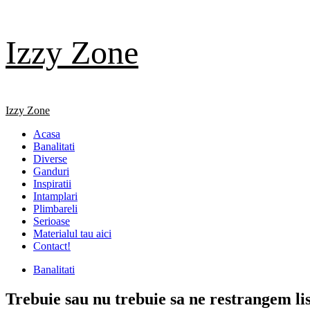
Skip
Izzy Zone
to
content
Primary
Izzy Zone
Menu
Acasa
Banalitati
Diverse
Ganduri
Inspiratii
Intamplari
Plimbareli
Serioase
Materialul tau aici
Contact!
Banalitati
Trebuie sau nu trebuie sa ne restrangem list