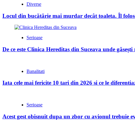
Diverse
Locul din bucătărie mai murdar decât toaleta. Îl folose
Serioase
De ce este Clinica Hereditas din Suceava unde găsești
Banalitati
Iata cele mai fericite 10 tari din 2026 si ce le diferent
Serioase
Acest gest obisnuit dupa un zbor cu avionul trebuie evi