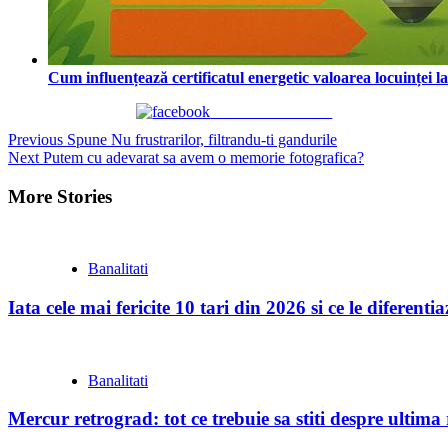
Cum influențează certificatul energetic valoarea locuinței l
Share on Facebook
Continue
Previous
Spune Nu frustrarilor, filtrandu-ti gandurile
Next
Putem cu adevarat sa avem o memorie fotografica?
Reading
More Stories
Banalitati
Iata cele mai fericite 10 tari din 2026 si ce le diferent
Banalitati
Mercur retrograd: tot ce trebuie sa stiti despre ultim