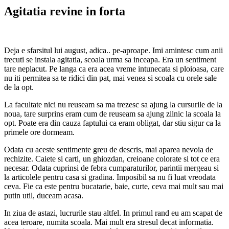
Agitatia revine in forta
Deja e sfarsitul lui august, adica.. pe-aproape. Imi amintesc cum anii
trecuti se instala agitatia, scoala urma sa inceapa. Era un sentiment
tare neplacut. Pe langa ca era acea vreme intunecata si ploioasa, care
nu iti permitea sa te ridici din pat, mai venea si scoala cu orele sale
de la opt.
La facultate nici nu reuseam sa ma trezesc sa ajung la cursurile de la
noua, tare surprins eram cum de reuseam sa ajung zilnic la scoala la
opt. Poate era din cauza faptului ca eram obligat, dar stiu sigur ca la
primele ore dormeam.
Odata cu aceste sentimente greu de descris, mai aparea nevoia de
rechizite. Caiete si carti, un ghiozdan, creioane colorate si tot ce era
necesar. Odata cuprinsi de febra cumparaturilor, parintii mergeau si
la articolele pentru casa si gradina. Imposibil sa nu fi luat vreodata
ceva. Fie ca este pentru bucatarie, baie, curte, ceva mai mult sau mai
putin util, duceam acasa.
In ziua de astazi, lucrurile stau altfel. In primul rand eu am scapat de
acea teroare, numita scoala. Mai mult era stresul decat informatia.