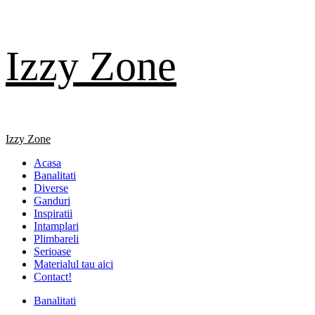
Skip
Izzy Zone
to
content
Primary
Izzy Zone
Menu
Acasa
Banalitati
Diverse
Ganduri
Inspiratii
Intamplari
Plimbareli
Serioase
Materialul tau aici
Contact!
Banalitati