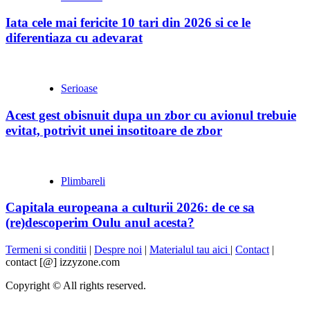
Iata cele mai fericite 10 tari din 2026 si ce le
diferentiaza cu adevarat
Serioase
Acest gest obisnuit dupa un zbor cu avionul trebuie
evitat, potrivit unei insotitoare de zbor
Plimbareli
Capitala europeana a culturii 2026: de ce sa
(re)descoperim Oulu anul acesta?
Termeni si conditii
|
Despre noi
|
Materialul tau aici
|
Contact
|
contact [@] izzyzone.com
Copyright © All rights reserved.