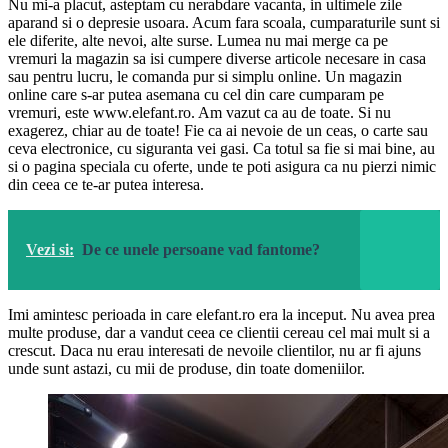
Nu mi-a placut, asteptam cu nerabdare vacanta, in ultimele zile
aparand si o depresie usoara. Acum fara scoala, cumparaturile sunt si
ele diferite, alte nevoi, alte surse. Lumea nu mai merge ca pe
vremuri la magazin sa isi cumpere diverse articole necesare in casa
sau pentru lucru, le comanda pur si simplu online. Un magazin
online care s-ar putea asemana cu cel din care cumparam pe
vremuri, este www.elefant.ro. Am vazut ca au de toate. Si nu
exagerez, chiar au de toate! Fie ca ai nevoie de un ceas, o carte sau
ceva electronice, cu siguranta vei gasi. Ca totul sa fie si mai bine, au
si o pagina speciala cu oferte, unde te poti asigura ca nu pierzi nimic
din ceea ce te-ar putea interesa.
Vezi si:
De ce unele persoane vad fantome?
Imi amintesc perioada in care elefant.ro era la inceput. Nu avea prea
multe produse, dar a vandut ceea ce clientii cereau cel mai mult si a
crescut. Daca nu erau interesati de nevoile clientilor, nu ar fi ajuns
unde sunt astazi, cu mii de produse, din toate domeniilor.