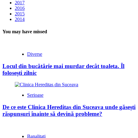
2017
2016
2015
2014
You may have missed
Diverse
Locul din bucătărie mai murdar decât toaleta. Îl
folosești zilnic
Serioase
De ce este Clinica Hereditas din Suceava unde găsești
răspunsuri înainte să devină probleme?
Banalitati