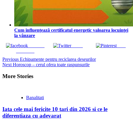
Cum influențează certificatul energetic valoarea locuinței
la vânzare
Share on
Tweet
Save
Facebook
Continue
Previous
Echipamente pentru reciclarea deseurilor
Next
Horoscop – cerul ofera toate raspunsurile
Reading
More Stories
Banalitati
Iata cele mai fericite 10 tari din 2026 si ce le
diferentiaza cu adevarat