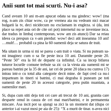
Anii sunt tot mai scurti. Nu-i asa?
Cand aveam 10 ani m-am apucat odata sa ma gindesc: wow! (ma
rog, n-am zis chiar wow, ca pe vremea aia nu vedeam nici macar
bulgarii la tv, deci nicidecum nu exclamam in engleza. si (da, imi
place sa repet asta ori de cite ori pot) internetul nu se inventase inca.
dar tradus in limbaj contemporan, wow am zis atunci) Dar sa reiau
ideea ca prespun ca v-am pierdut: wow! deci atit inseamna 10 ani!
…mult!… probabil ca pina la 60 oamenii deja se satura de trait.
Ma uitam in urma si mi se parea c-am trait o viata. Si nu puteam sa-
mi imaginez cum o sa fie peste inca 10 ani. Daramite peste 20.
“Peste 50” era la fel de departe ca infinitul. Ca sa incep bifarea
tuturor locurile comune trebuie sa zic ca la virsta aia oamenii mi se
pareau batrini pe la 35 de ani, iar cei de peste 20 (daca nu cumva 17)
intrau intr-o cu totul alta categorie decit mine. de fapt cred ca nu-i
imparteam in tineri si batrini, ci mai degraba ii puneam pe toti
oamenii de peste 20 in aceeasi categorie, prea putin nuantata, a
oamenilor mari.
Si, dupa cum stiti deja toti cei care ati trecut de 10 ani, granita care
desparte omul in cauza de cei mai mari/batrini, e in permanenta
miscare. Asa incit pot sa ajungi sa zici la un moment dat (dupa ce
anterior i-ai vazut mosi pe aia de 25): “X a murit de tinar. n-avea nici