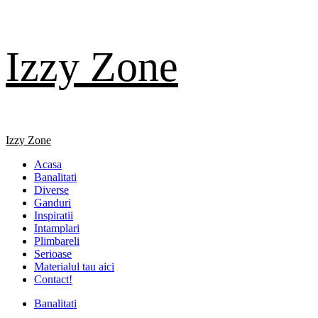
Skip
Izzy Zone
to
content
Primary
Izzy Zone
Menu
Acasa
Banalitati
Diverse
Ganduri
Inspiratii
Intamplari
Plimbareli
Serioase
Materialul tau aici
Contact!
Banalitati