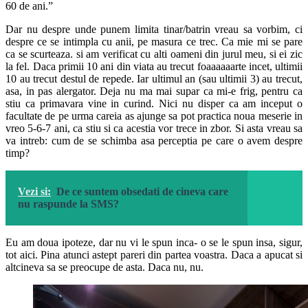
60 de ani.”
Dar nu despre unde punem limita tinar/batrin vreau sa vorbim, ci
despre ce se intimpla cu anii, pe masura ce trec. Ca mie mi se pare
ca se scurteaza. si am verificat cu alti oameni din jurul meu, si ei zic
la fel. Daca primii 10 ani din viata au trecut foaaaaaarte incet, ultimii
10 au trecut destul de repede. Iar ultimul an (sau ultimii 3) au trecut,
asa, in pas alergator. Deja nu ma mai supar ca mi-e frig, pentru ca
stiu ca primavara vine in curind. Nici nu disper ca am inceput o
facultate de pe urma careia as ajunge sa pot practica noua meserie in
vreo 5-6-7 ani, ca stiu si ca acestia vor trece in zbor. Si asta vreau sa
va intreb: cum de se schimba asa perceptia pe care o avem despre
timp?
Vezi si:
De ce suntem obsedati de cineva care
nu raspunde la SMS?
Eu am doua ipoteze, dar nu vi le spun inca- o se le spun insa, sigur,
tot aici. Pina atunci astept pareri din partea voastra. Daca a apucat si
altcineva sa se preocupe de asta. Daca nu, nu.