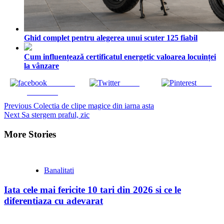
Ghid complet pentru alegerea unui scuter 125 fiabil
Cum influențează certificatul energetic valoarea locuinței
la vânzare
Share on
Tweet
Save
Facebook
Continue
Previous
Colectia de clipe magice din iarna asta
Next
Sa stergem praful, zic
Reading
More Stories
Banalitati
Iata cele mai fericite 10 tari din 2026 si ce le
diferentiaza cu adevarat