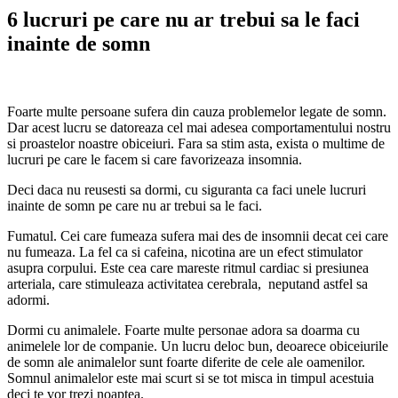
6 lucruri pe care nu ar trebui sa le faci
inainte de somn
Foarte multe persoane sufera din cauza problemelor legate de somn.
Dar acest lucru se datoreaza cel mai adesea comportamentului nostru
si proastelor noastre obiceiuri. Fara sa stim asta, exista o multime de
lucruri pe care le facem si care favorizeaza insomnia.
Deci daca nu reusesti sa dormi, cu siguranta ca faci unele lucruri
inainte de somn pe care nu ar trebui sa le faci.
Fumatul. Cei care fumeaza sufera mai des de insomnii decat cei care
nu fumeaza. La fel ca si cafeina, nicotina are un efect stimulator
asupra corpului. Este cea care mareste ritmul cardiac si presiunea
arteriala, care stimuleaza activitatea cerebrala, neputand astfel sa
adormi.
Dormi cu animalele. Foarte multe personae adora sa doarma cu
animelele lor de companie. Un lucru deloc bun, deoarece obiceiurile
de somn ale animalelor sunt foarte diferite de cele ale oamenilor.
Somnul animalelor este mai scurt si se tot misca in timpul acestuia
deci te vor trezi noaptea.