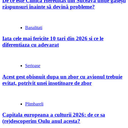
De ce este Clinica Hereditas din Suceava unde găsești
răspunsuri înainte să devină probleme?
Banalitati
Iata cele mai fericite 10 tari din 2026 si ce le
diferentiaza cu adevarat
Serioase
Acest gest obisnuit dupa un zbor cu avionul trebuie
evitat, potrivit unei insotitoare de zbor
Plimbareli
Capitala europeana a culturii 2026: de ce sa
(re)descoperim Oulu anul acesta?