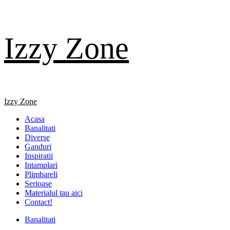
Skip
Izzy Zone
to
content
Primary
Izzy Zone
Menu
Acasa
Banalitati
Diverse
Ganduri
Inspiratii
Intamplari
Plimbareli
Serioase
Materialul tau aici
Contact!
Banalitati