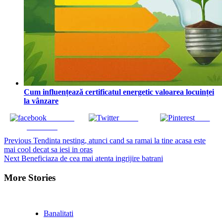
Cum influențează certificatul energetic valoarea locuinței
la vânzare
Share on
Tweet
Save
Facebook
Continue
Previous
Tendinta nesting, atunci cand sa ramai la tine acasa este
mai cool decat sa iesi in oras
Reading
Next
Beneficiaza de cea mai atenta ingrijire batrani
More Stories
Banalitati