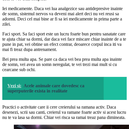
Iei medicamente. Daca vei lua analgezice sau antidepresive inainte
de somn, sistemul nervos va deveni mai alert deci nu vei reusi sa
adormi. Deci cel mai bine ar fi sa iei medicamente in prima parte a
zilei.
Faci sport. Sa faci sport este un lucru foarte bun pentru sanatate care
te ajuta chiar sa dormi, dar daca vei face miscare chiar inainte de a te
pune in pat, vei obtine un efect contrar, deoarece corpul inca iti va
mai fi treaz dupa antrenament.
Bei prea multa apa. Se pare ca daca vei bea prea multa apa inainte
de somn, vei avea un somn neregulat, te vei trezi mai mult si cu
cearcane sub ochi.
Vezi si:
Acele animale care dovedesc ca
superputerile exista in realitate
Practici o activitate care ii cere creierului sa ramana activ. Daca
desenezi, scrii sau canti, creierul va ramane foarte activ si acest lucru
nu te va lasa sa dormi. Chiar vei risca sa ramai treaz pana dimineata.