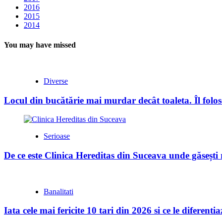
2016
2015
2014
You may have missed
Diverse
Locul din bucătărie mai murdar decât toaleta. Îl folose
Serioase
De ce este Clinica Hereditas din Suceava unde găsești
Banalitati
Iata cele mai fericite 10 tari din 2026 si ce le diferent