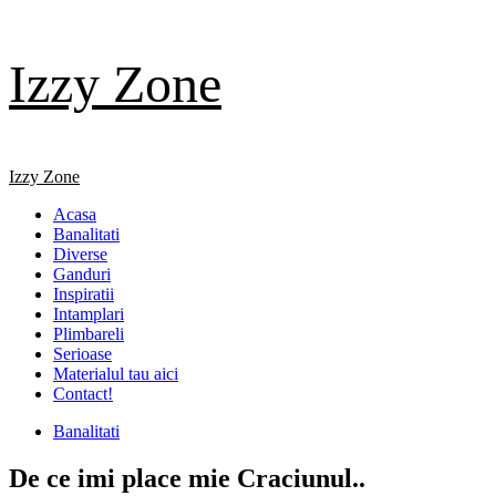
Skip
Izzy Zone
to
content
Primary
Izzy Zone
Menu
Acasa
Banalitati
Diverse
Ganduri
Inspiratii
Intamplari
Plimbareli
Serioase
Materialul tau aici
Contact!
Banalitati
De ce imi place mie Craciunul..