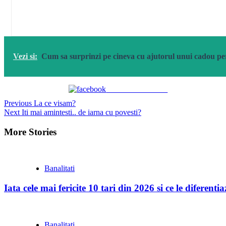
Vezi si:
Cum sa surprinzi pe cineva cu ajutorul unui cadou pe
Share on Facebook
Continue
Previous
La ce visam?
Next
Iti mai amintesti.. de iarna cu povesti?
Reading
More Stories
Banalitati
Iata cele mai fericite 10 tari din 2026 si ce le diferent
Banalitati