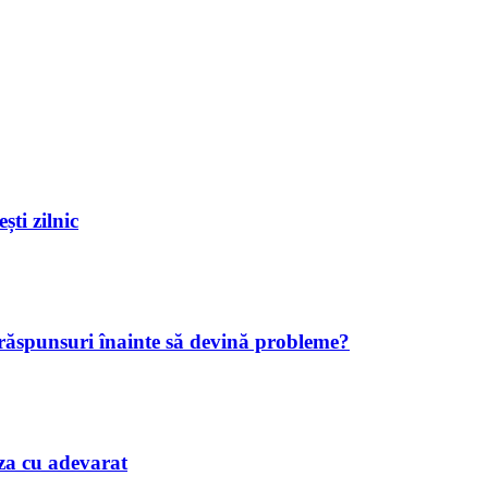
ști zilnic
 răspunsuri înainte să devină probleme?
iaza cu adevarat