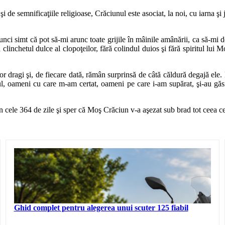
de semnificaţiile religioase, Crăciunul este asociat, la noi, cu iarna şi 
unci simt că pot să-mi arunc toate grijile în mâinile amânării, ca să-mi 
linchetul dulce al clopoţeilor, fără colindul duios şi fără spiritul lui M
elor dragi şi, de fiecare dată, rămân surprinsă de câtă căldură degajă el
l, oameni cu care m-am certat, oameni pe care i-am supărat, şi-au găsit 
n cele 364 de zile şi sper că Moş Crăciun v-a aşezat sub brad tot ceea ce
Ghid complet pentru alegerea unui scuter 125 fiabil