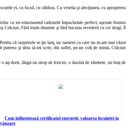
jocurile ei, cu focul, cu căldura. Cu veselia şi afecţiunea, cu apropierea
desfac cu tot entuziasmul cadourile împachetate perfect, aşezate frumos
oş Crăciun. Fără truda dinainte şi fără bucuria revederii cu cei dragi, îl
e. Pentru că surprizele se ţin lanţ, iar oameni cu care nu m-am mai văzut
puterea şi tăria să-mi scrie, din suflet, pe-un colţ de inimă, Crăciun
 v-aţi dorit, lângă un strop de fericire, o duzină de zâmbete, un braţ de
Cum influențează certificatul energetic valoarea locuinței la
vânzare