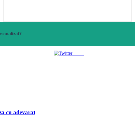
rsonalizat?
Tweet
iaza cu adevarat