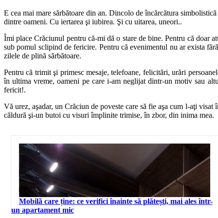
E cea mai mare sărbătoare din an. Dincolo de încărcătura simbolistică şi 
dintre oameni. Cu iertarea şi iubirea. Şi cu uitarea, uneori..
Îmi place Crăciunul pentru că-mi dă o stare de bine. Pentru că doar at
sub pomul sclipind de fericire. Pentru că evenimentul nu ar exista fără c
zilele de plină sărbătoare.
Pentru că trimit şi primesc mesaje, telefoane, felicitări, urări persoan
în ultima vreme, oameni pe care i-am neglijat dintr-un motiv sau altu
fericit!.
Vă urez, aşadar, un Crăciun de poveste care să fie aşa cum l-aţi visat î
căldură şi-un butoi cu visuri împlinite trimise, în zbor, din inima mea.
Mobilă care ține: ce verifici înainte să plătești, mai ales într-
un apartament mic