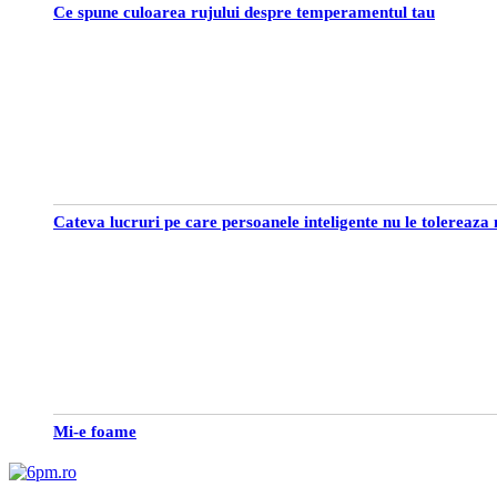
Ce spune culoarea rujului despre temperamentul tau
Cateva lucruri pe care persoanele inteligente nu le tolereaza 
Mi-e foame