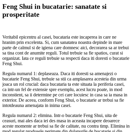
Feng Shui in bucatarie: sanatate si
prosperitate
Veritabil epicentru al casei, bucataria este incaperea in care ne
hranim prin excelenta. Si, cum sanatatea noastra depinde in mare
parte de calmul si de igiena care domnesc aici, decorarea sa ar trebui
sa tina cont de anumite reguli. Totul trebuie sa fie spatios, curat si
organizat. Iata ce reguli trebuie sa respecti daca iti doresti o bucatarie
Feng Shui.
Regula numarul 1: deplaseaza. Daca iti doresti sa amenajezi o
bucatarie Feng Shui, trebuie sa stii ca amplasarea acesteia din urma
joaca un rol crucial: daca bucataria ta este situata la periferia casei,
ca intr-un fel de extensie spre exemplu, acest lucru poate, in mod
inconstient, sa ii determine pe cei care locuiesc in casa sa ia masa in
exterior. De aceea, conform Feng Shui, o bucatarie ar trebui sa fie
intotdeauna amenajata in inima casei.
Regula numarul 2: elimina. Intr-o bucatarie Feng Shui, uita de
ceasuri, mai ales daca iei des masa in aceasta incapere deoarece
aceste momente ar trebui sa fie de calitate, nu contra timp. Elimina in
mod regulat produsele perimate din dulapurile de bucatarie si din