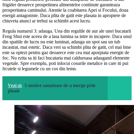
frigider deoarece prospetimea alimentelor continute garanteaza
prosperitatea caminului. Atentie la coabitarea Apei si Focului, doua
energii antagoniste. Daca plita de gatit este plasata in apropiere de
chiuveta atunci ar trebui sa schimbi acest lucru.
Regula numarul 3: adauga. Una din regulile de aur ale unei bucatarii
Feng Shui este aceea de a lasa lumina sa intre in incapere. Daca unul
din spatiile de lucru nu este luminat, adauga un spot sau un tub
incastrat, mai estetic. Daca vrei sa schimbi plita de gatit, cel mai bine
este sa optezi pentru gaz deoarece este cea mai aporpiata energie de
foc. Nu ezita sa iti faci bucataria mai calduroasa adaugand elemente
vegetale. Spre exemplu, poti inlocui cosurile metalice in care iti pui
frcutele si legumele cu un cos din lemn.
Vezi si:
5 motive sanatoase de a merge prin
ploaie