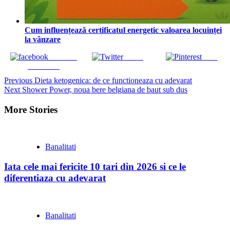
Cum influențează certificatul energetic valoarea locuinței
la vânzare
Share on
Tweet
Save
Facebook
Continue
Previous
Dieta ketogenica: de ce functioneaza cu adevarat
Next
Shower Power, noua bere belgiana de baut sub dus
Reading
More Stories
Banalitati
Iata cele mai fericite 10 tari din 2026 si ce le
diferentiaza cu adevarat
Banalitati