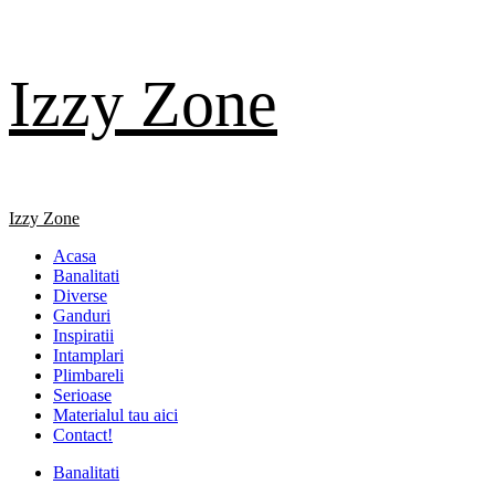
Skip
Izzy Zone
to
content
Primary
Izzy Zone
Menu
Acasa
Banalitati
Diverse
Ganduri
Inspiratii
Intamplari
Plimbareli
Serioase
Materialul tau aici
Contact!
Banalitati