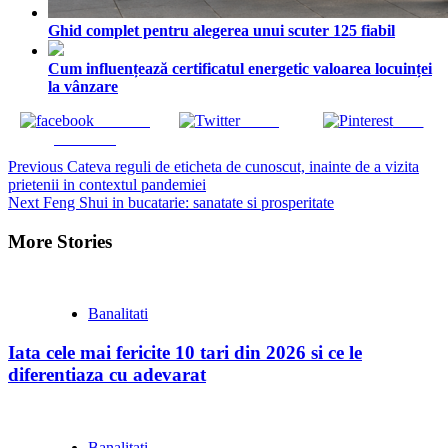
Ghid complet pentru alegerea unui scuter 125 fiabil
Cum influențează certificatul energetic valoarea locuinței
la vânzare
Share on
Tweet
Save
Facebook
Continue
Previous
Cateva reguli de eticheta de cunoscut, inainte de a vizita
prietenii in contextul pandemiei
Reading
Next
Feng Shui in bucatarie: sanatate si prosperitate
More Stories
Banalitati
Iata cele mai fericite 10 tari din 2026 si ce le
diferentiaza cu adevarat
Banalitati