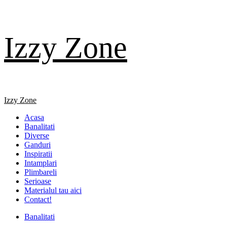
Skip
Izzy Zone
to
content
Primary
Izzy Zone
Menu
Acasa
Banalitati
Diverse
Ganduri
Inspiratii
Intamplari
Plimbareli
Serioase
Materialul tau aici
Contact!
Banalitati