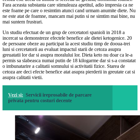
Fara aceasta substanta care stimuleaza apetitul, adio impresia ca ne
este foame pe care o resimtim atunci cand urmam anumite diete. Nu
ne este atat de foamne, mancam mai putin si ne simtim mai bine, nu
mai suntem frustrari.
Un studiu efectuat de un grup de cercetatori spanioli in 2018 a
incercat sa demonstreze efectele benefice ale dietei ketogenice. 20
de persoane obeze au participat la acest studiu timp de dooua-trei
luni si cercetatorii au evaluat impactul starii de cetoza asupra
greuatatii lor dar si asupra moralului lor. Dieta keto nu doar ca le-a
permis sa slabeasca numai putin de 18 kilogarme dar si s-a constatat
o imbunatarire a calitatii somnului si activitatii fizice. Starea de
cetoza are deci efecte benefice atat asupra pierderii in greutate cat si
asupra calitatii vietii.
Vezi si:
Servicii ireprosabile de parcare
privata pentru costuri decente