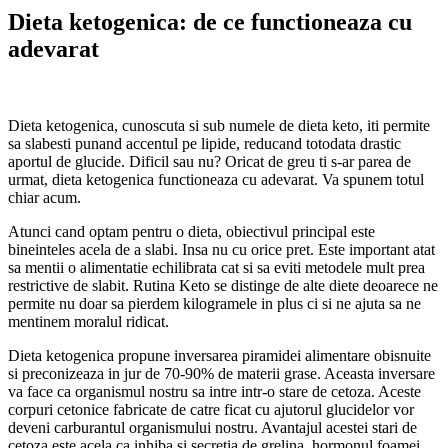
Dieta ketogenica: de ce functioneaza cu
adevarat
Dieta ketogenica, cunoscuta si sub numele de dieta keto, iti permite
sa slabesti punand accentul pe lipide, reducand totodata drastic
aportul de glucide. Dificil sau nu? Oricat de greu ti s-ar parea de
urmat, dieta ketogenica functioneaza cu adevarat. Va spunem totul
chiar acum.
Atunci cand optam pentru o dieta, obiectivul principal este
bineinteles acela de a slabi. Insa nu cu orice pret. Este important atat
sa mentii o alimentatie echilibrata cat si sa eviti metodele mult prea
restrictive de slabit. Rutina Keto se distinge de alte diete deoarece ne
permite nu doar sa pierdem kilogramele in plus ci si ne ajuta sa ne
mentinem moralul ridicat.
Dieta ketogenica propune inversarea piramidei alimentare obisnuite
si preconizeaza in jur de 70-90% de materii grase. Aceasta inversare
va face ca organismul nostru sa intre intr-o stare de cetoza. Aceste
corpuri cetonice fabricate de catre ficat cu ajutorul glucidelor vor
deveni carburantul organismului nostru. Avantajul acestei stari de
cetoza este acela ca inhiba si secretia de grelina, hormonul foamei.