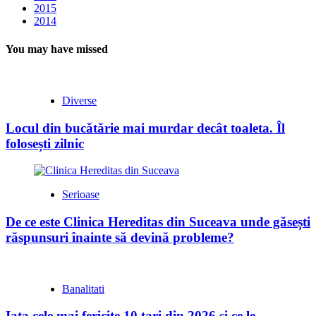
2015
2014
You may have missed
Diverse
Locul din bucătărie mai murdar decât toaleta. Îl
folosești zilnic
Serioase
De ce este Clinica Hereditas din Suceava unde găsești
răspunsuri înainte să devină probleme?
Banalitati
Iata cele mai fericite 10 tari din 2026 si ce le