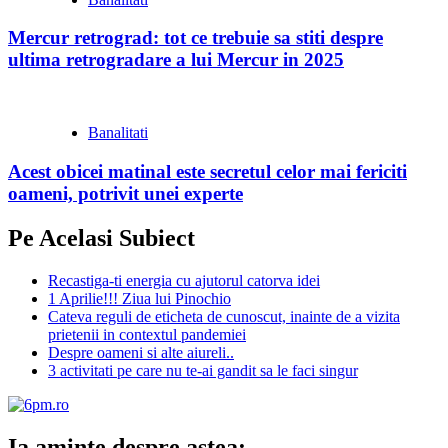
Mercur retrograd: tot ce trebuie sa stiti despre
ultima retrogradare a lui Mercur in 2025
Banalitati
Acest obicei matinal este secretul celor mai fericiti
oameni, potrivit unei experte
Pe Acelasi Subiect
Recastiga-ti energia cu ajutorul catorva idei
1 Aprilie!!! Ziua lui Pinochio
Cateva reguli de eticheta de cunoscut, inainte de a vizita
prietenii in contextul pandemiei
Despre oameni si alte aiureli..
3 activitati pe care nu te-ai gandit sa le faci singur
Ia aminte despre astea: