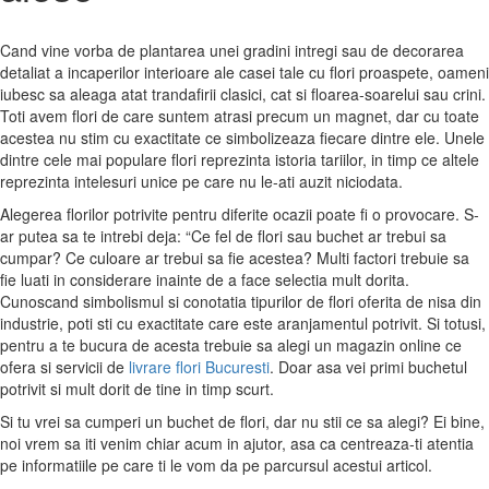
Cand vine vorba de plantarea unei gradini intregi sau de decorarea
detaliat a incaperilor interioare ale casei tale cu flori proaspete, oameni
iubesc sa aleaga atat trandafirii clasici, cat si floarea-soarelui sau crini.
Toti avem flori de care suntem atrasi precum un magnet, dar cu toate
acestea nu stim cu exactitate ce simbolizeaza fiecare dintre ele. Unele
dintre cele mai populare flori reprezinta istoria tariilor, in timp ce altele
reprezinta intelesuri unice pe care nu le-ati auzit niciodata.
Alegerea florilor potrivite pentru diferite ocazii poate fi o provocare. S-
ar putea sa te intrebi deja: “Ce fel de flori sau buchet ar trebui sa
cumpar? Ce culoare ar trebui sa fie acestea? Multi factori trebuie sa
fie luati in considerare inainte de a face selectia mult dorita.
Cunoscand simbolismul si conotatia tipurilor de flori oferita de nisa din
industrie, poti sti cu exactitate care este aranjamentul potrivit. Si totusi,
pentru a te bucura de acesta trebuie sa alegi un magazin online ce
ofera si servicii de
livrare flori Bucuresti
. Doar asa vei primi buchetul
potrivit si mult dorit de tine in timp scurt.
Si tu vrei sa cumperi un buchet de flori, dar nu stii ce sa alegi? Ei bine,
noi vrem sa iti venim chiar acum in ajutor, asa ca centreaza-ti atentia
pe informatiile pe care ti le vom da pe parcursul acestui articol.