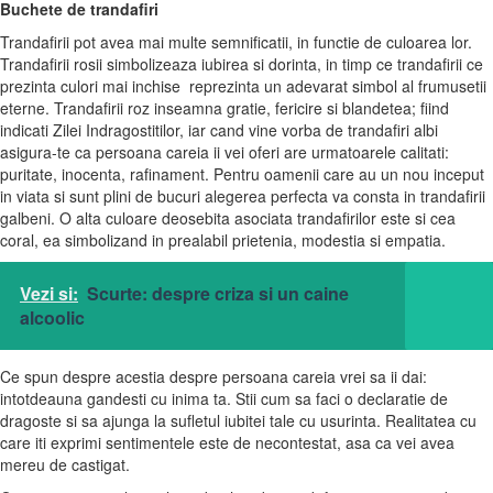
Buchete de trandafiri
Trandafirii pot avea mai multe semnificatii, in functie de culoarea lor.
Trandafirii rosii simbolizeaza iubirea si dorinta, in timp ce trandafirii ce
prezinta culori mai inchise reprezinta un adevarat simbol al frumusetii
eterne. Trandafirii roz inseamna gratie, fericire si blandetea; fiind
indicati Zilei Indragostitilor, iar cand vine vorba de trandafiri albi
asigura-te ca persoana careia ii vei oferi are urmatoarele calitati:
puritate, inocenta, rafinament. Pentru oamenii care au un nou inceput
in viata si sunt plini de bucuri alegerea perfecta va consta in trandafirii
galbeni. O alta culoare deosebita asociata trandafirilor este si cea
coral, ea simbolizand in prealabil prietenia, modestia si empatia.
Vezi si:
Scurte: despre criza si un caine
alcoolic
Ce spun despre acestia despre persoana careia vrei sa ii dai:
intotdeauna gandesti cu inima ta. Stii cum sa faci o declaratie de
dragoste si sa ajunga la sufletul iubitei tale cu usurinta. Realitatea cu
care iti exprimi sentimentele este de necontestat, asa ca vei avea
mereu de castigat.