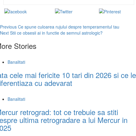
Share on
Tweet
Save
Facebook
Continue
Previous
Ce spune culoarea rujului despre temperamentul tau
Next
Stii ce obsesii ai in functie de semnul astrologic?
Reading
ore Stories
Banalitati
ata cele mai fericite 10 tari din 2026 si ce le
iferentiaza cu adevarat
Banalitati
ercur retrograd: tot ce trebuie sa stiti
espre ultima retrogradare a lui Mercur in
025