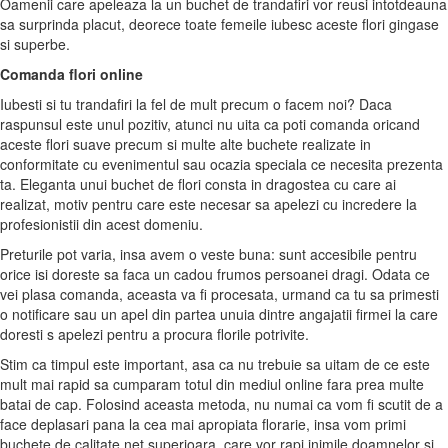
Oamenii care apeleaza la un buchet de trandafiri vor reusi intotdeauna
sa surprinda placut, deorece toate femeile iubesc aceste flori gingase
si superbe.
Comanda flori online
Iubesti si tu trandafiri la fel de mult precum o facem noi? Daca
raspunsul este unul pozitiv, atunci nu uita ca poti comanda oricand
aceste flori suave precum si multe alte buchete realizate in
conformitate cu evenimentul sau ocazia speciala ce necesita prezenta
ta. Eleganta unui buchet de flori consta in dragostea cu care ai
realizat, motiv pentru care este necesar sa apelezi cu incredere la
profesionistii din acest domeniu.
Preturile pot varia, insa avem o veste buna: sunt accesibile pentru
orice isi doreste sa faca un cadou frumos persoanei dragi. Odata ce
vei plasa comanda, aceasta va fi procesata, urmand ca tu sa primesti
o notificare sau un apel din partea unuia dintre angajatii firmei la care
doresti s apelezi pentru a procura florile potrivite.
Stim ca timpul este important, asa ca nu trebuie sa uitam de ce este
mult mai rapid sa cumparam totul din mediul online fara prea multe
batai de cap. Folosind aceasta metoda, nu numai ca vom fi scutit de a
face deplasari pana la cea mai apropiata florarie, insa vom primi
buchete de calitate net superioara, care vor rapi inimile doamnelor si