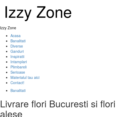
Skip
Izzy Zone
to
content
Primary
Izzy Zone
Menu
Acasa
Banalitati
Diverse
Ganduri
Inspiratii
Intamplari
Plimbareli
Serioase
Materialul tau aici
Contact!
Banalitati
Livrare flori Bucuresti si flori
alese