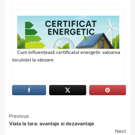
Cum influențează certificatul energetic valoarea
locuinței la vânzare
Continue
Previous
Viata la tara: avantaje si dezavantaje
Reading
Next