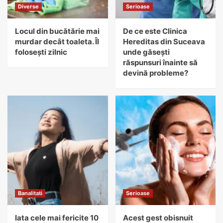
Diverse
Serioase
Locul din bucătărie mai
De ce este Clinica
murdar decât toaleta. Îl
Hereditas din Suceava
folosești zilnic
unde găsești
răspunsuri înainte să
devină probleme?
Banalitati
Serioase
Iata cele mai fericite 10
Acest gest obisnuit