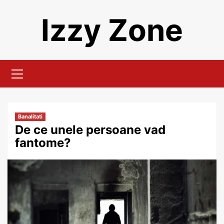
Skip
Izzy Zone
to
content
Primary
Menu
Banalitati
De ce unele persoane vad
fantome?