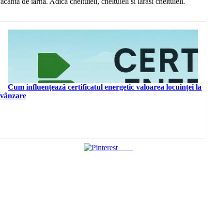
nta de iarna. Adica cheltuieli, cheltuieli si iarasi cheltuieli.
Cum influențează certificatul energetic valoarea locuinței la
vânzare
Save