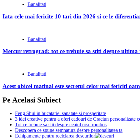
Banalitati
Iata cele mai fericite 10 tari din 2026 si ce le diferent
Banalitati
Mercur retrograd: tot ce trebuie sa stiti despre ultim
Banalitati
Acest obicei matinal este secretul celor mai fericiti oam
Pe Acelasi Subiect
Feng Shui in bucatarie: sanatate si prosperitate
3 idei creative pentru a oferi cadouri de Craciun personalizate c
Tot ce trebuie sa stii despre ceaiul rosu rooibos
Descopera ce spune semnatura despre personalitatea ta
Echipamente pentru reciclarea deseurilor