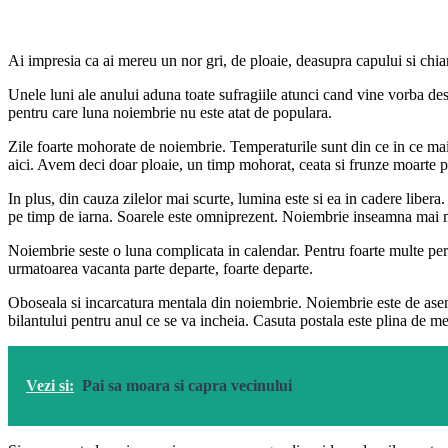
Ai impresia ca ai mereu un nor gri, de ploaie, deasupra capului si chi
Unele luni ale anului aduna toate sufragiile atunci cand vine vorba des
pentru care luna noiembrie nu este atat de populara.
Zile foarte mohorate de noiembrie. Temperaturile sunt din ce in ce mai 
aici. Avem deci doar ploaie, un timp mohorat, ceata si frunze moarte 
In plus, din cauza zilelor mai scurte, lumina este si ea in cadere libera
pe timp de iarna. Soarele este omniprezent. Noiembrie inseamna mai mul
Noiembrie seste o luna complicata in calendar. Pentru foarte multe pers
urmatoarea vacanta parte departe, foarte departe.
Oboseala si incarcatura mentala din noiembrie. Noiembrie este de aseme
bilantului pentru anul ce se va incheia. Casuta postala este plina de me
Vezi si:
Pai sa moara si capra vecinului