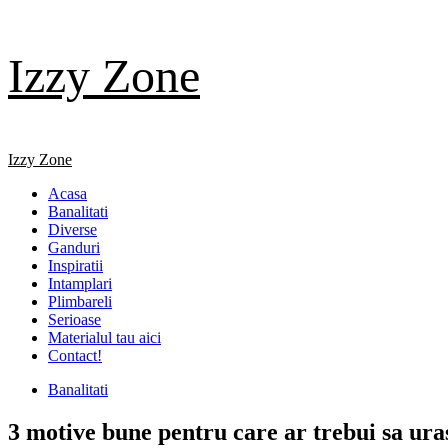
Skip
Izzy Zone
to
content
Primary
Izzy Zone
Menu
Acasa
Banalitati
Diverse
Ganduri
Inspiratii
Intamplari
Plimbareli
Serioase
Materialul tau aici
Contact!
Banalitati
3 motive bune pentru care ar trebui sa ura