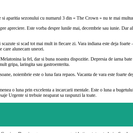
ar si aparitia sezonului cu numarul 3 din « The Crown » nu te mai multu
pre apreciere. Este vorba despre lunile mai, decembrie sau iunie. Dar alt
scazute si scad tot mai mult in fiecare zi. Vara indiana este deja foarte 
pe care alunecam uneori.
. Melatonina la fel, dar si buna noastra dispozitie. Depresia de iarna bat
t gripa, laringita sau gastroenterita.
oane, noiembrie este o luna fara repaos. Vacanta de vara este foarte depa
nea o luna prin excelenta a incarcarii mentale. Este o luna a bugetului 
saje Urgente si trebuie neaparat sa raspunzi la toate.