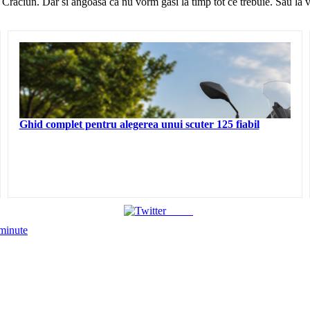
raciun. Dar si angoasa ca nu vorm gasi la timp tot ce trebuie. Sau la vaca
Ghid complet pentru alegerea unui scuter 125 fiabil
Tweet
 minute