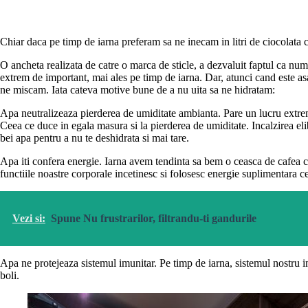
Chiar daca pe timp de iarna preferam sa ne inecam in litri de ciocolata c
O ancheta realizata de catre o marca de sticle, a dezvaluit faptul ca num
extrem de important, mai ales pe timp de iarna. Dar, atunci cand este a
ne miscam. Iata cateva motive bune de a nu uita sa ne hidratam:
Apa neutralizeaza pierderea de umiditate ambianta. Pare un lucru extrem 
Ceea ce duce in egala masura si la pierderea de umiditate. Incalzirea elib
bei apa pentru a nu te deshidrata si mai tare.
Apa iti confera energie. Iarna avem tendinta sa bem o ceasca de cafea ca
functiile noastre corporale incetinesc si folosesc energie suplimentara 
Vezi si:
Spune Nu frustrarilor, filtrandu-ti gandurile
Apa ne protejeaza sistemul imunitar. Pe timp de iarna, sistemul nostru im
boli.