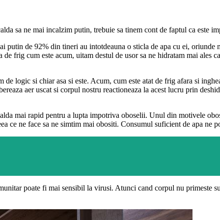
alda sa ne mai incalzim putin, trebuie sa tinem cont de faptul ca este imp
ai putin de 92% din tineri au intotdeauna o sticla de apa cu ei, oriunde 
sa de frig cum este acum, uitam destul de usor sa ne hidratam mai ales 
de logic si chiar asa si este. Acum, cum este atat de frig afara si ingh
ereaza aer uscat si corpul nostru reactioneaza la acest lucru prin deshidr
lda mai rapid pentru a lupta impotriva oboselii. Unul din motivele obose
ceea ce ne face sa ne simtim mai obositi. Consumul suficient de apa ne p
unitar poate fi mai sensibil la virusi. Atunci cand corpul nu primeste su