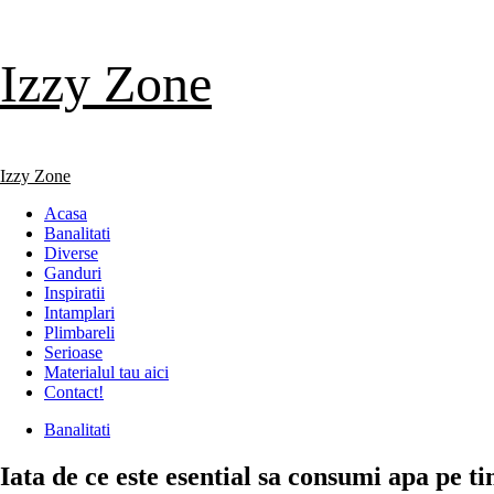
Skip
Izzy Zone
to
content
Primary
Izzy Zone
Menu
Acasa
Banalitati
Diverse
Ganduri
Inspiratii
Intamplari
Plimbareli
Serioase
Materialul tau aici
Contact!
Banalitati
Iata de ce este esential sa consumi apa pe t