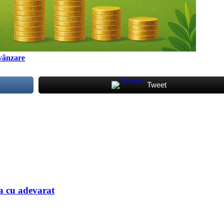
 vânzare
Tweet
aza cu adevarat