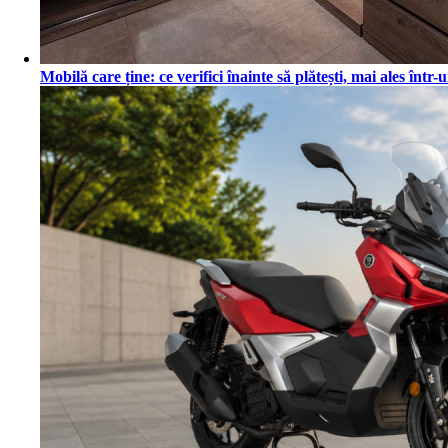
Mobilă care ține: ce verifici înainte să plătești, mai ales înt