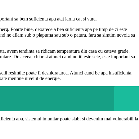
ortant sa bem suficienta apa atat iarna cat si vara.
merg. Foarte bine, deoarece a bea suficienta apa pe timp de zi este
cand ne aflam sub o plapuma sau sub o patura, fara sa simtim nevoia sa
eata, avem tendinta sa ridicam temperatura din casa cu cateva grade.
atare. De aceea, chiar si atunci cand nu iti este sete, este important sa
lii resimtite poate fi deshidratarea. Atunci cand be apa insuficienta,
oate mentine nivelul de energie.
ficienta apa, sistemul imunitar poate slabi si devenim mai vulnerabili la