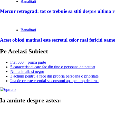
Banalitati
Mercur retrograd: tot ce trebuie sa stiti despre ultima
Banalitati
Acest obicei matinal este secretul celor mai fericiti oame
Pe Acelasi Subiect
Fiat 500 – prima parte
5 caracteristici care fac din tine o persoana de neuitat
Nunta in alb si negru
3 actiuni pentru a face din propria persoana o prioritate
Iata de ce este esential sa consumi apa pe timp de iarna
Ia aminte despre astea: