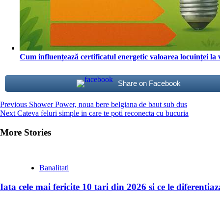
Cum influențează certificatul energetic valoarea locuinței la
Share on Facebook
Continue
Previous
Shower Power, noua bere belgiana de baut sub dus
Next
Cateva feluri simple in care te poti reconecta cu bucuria
Reading
More Stories
Banalitati
Iata cele mai fericite 10 tari din 2026 si ce le diferenti