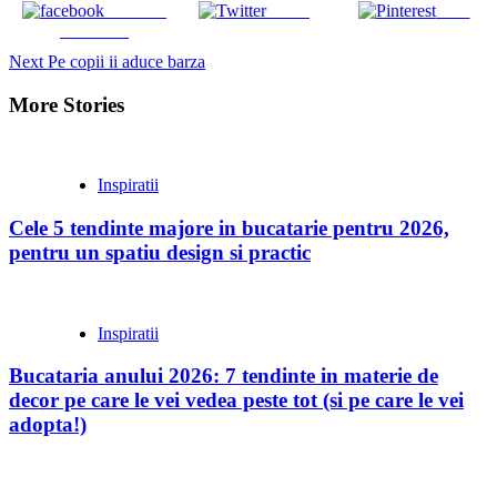
Share on
Tweet
Save
Facebook
Continue
Next
Pe copii ii aduce barza
Reading
More Stories
Inspiratii
Cele 5 tendinte majore in bucatarie pentru 2026,
pentru un spatiu design si practic
Inspiratii
Bucataria anului 2026: 7 tendinte in materie de
decor pe care le vei vedea peste tot (si pe care le vei
adopta!)