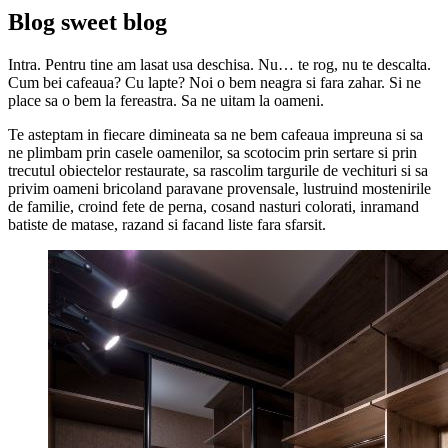
Blog sweet blog
Intra. Pentru tine am lasat usa deschisa. Nu… te rog, nu te descalta.
Cum bei cafeaua? Cu lapte? Noi o bem neagra si fara zahar. Si ne
place sa o bem la fereastra. Sa ne uitam la oameni.
Te asteptam in fiecare dimineata sa ne bem cafeaua impreuna si sa
ne plimbam prin casele oamenilor, sa scotocim prin sertare si prin
trecutul obiectelor restaurate, sa rascolim targurile de vechituri si sa
privim oameni bricoland paravane provensale, lustruind mostenirile
de familie, croind fete de perna, cosand nasturi colorati, inramand
batiste de matase, razand si facand liste fara sfarsit.