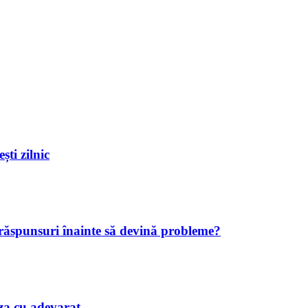
ști zilnic
 răspunsuri înainte să devină probleme?
iaza cu adevarat