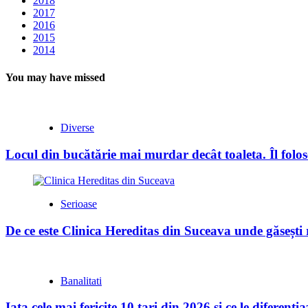
2018
2017
2016
2015
2014
You may have missed
Diverse
Locul din bucătărie mai murdar decât toaleta. Îl folose
Serioase
De ce este Clinica Hereditas din Suceava unde găsești
Banalitati
Iata cele mai fericite 10 tari din 2026 si ce le diferent