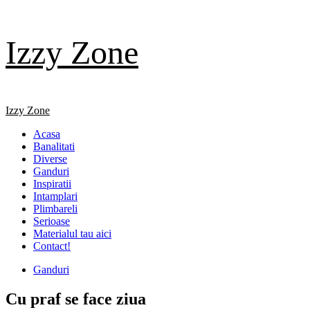
Skip
Izzy Zone
to
content
Primary
Izzy Zone
Menu
Acasa
Banalitati
Diverse
Ganduri
Inspiratii
Intamplari
Plimbareli
Serioase
Materialul tau aici
Contact!
Ganduri
Cu praf se face ziua