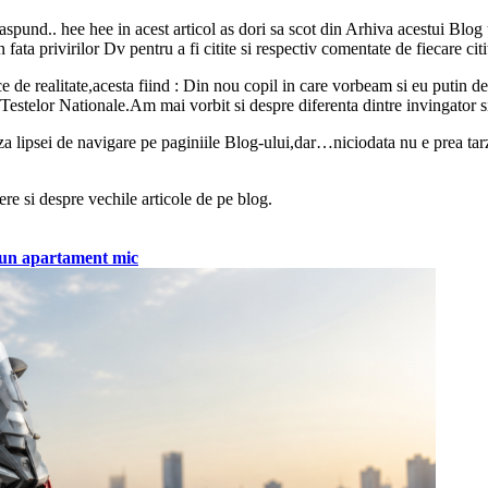
raspund.. hee hee in acest articol as dori sa scot din Arhiva acestui Blog
n fata privirilor Dv pentru a fi citite si respectiv comentate de fiecare cit
ce de realitate,acesta fiind : Din nou copil in care vorbeam si eu putin 
Testelor Nationale.Am mai vorbit si despre diferenta dintre invingator 
za lipsei de navigare pe paginiile Blog-ului,dar…niciodata nu e prea tarziu
e si despre vechile articole de pe blog.
tr-un apartament mic