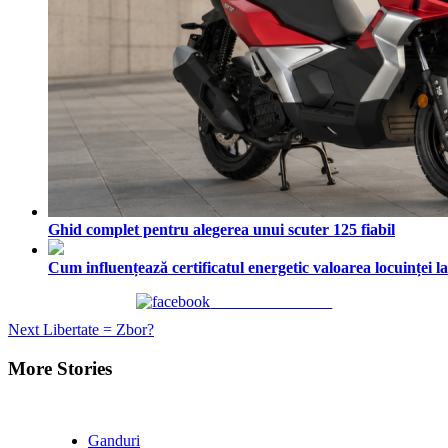
Ghid complet pentru alegerea unui scuter 125 fiabil
Cum influențează certificatul energetic valoarea locuinței l
Share on Facebook
Continue
Next
Libertate = Zbor?
Reading
More Stories
Ganduri