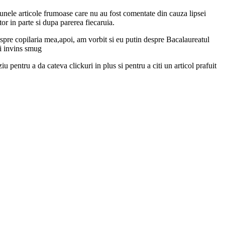
 unele articole frumoase care nu au fost comentate din cauza lipsei
itor in parte si dupa parerea fiecaruia.
despre copilaria mea,apoi, am vorbit si eu putin despre Bacalaureatul
si invins smug
 pentru a da cateva clickuri in plus si pentru a citi un articol prafuit