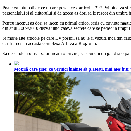
Poate va intrebati de ce nu are poza acest articol…?!?! Poi bine va si 
personalului si al cititorului si de accea as dori sa le rescot din umbra i
Pentru inceput as dori sa incep cu primul articol scris cu cuvinte magi
din anul 2009/2010 dezvaluind cateva secrete care se petrec in timpul 
Si multe alte articole pe care Dv posibil sa nu le fi vazuta inca din cau
dar frumos in aceasta complexa Arhiva a Blog-ului.
Sa deschidem o usa, sa aruncam o privire, sa spunem un gand si o parer
Mobilă care ține: ce verifici înainte să plătești, mai ales în