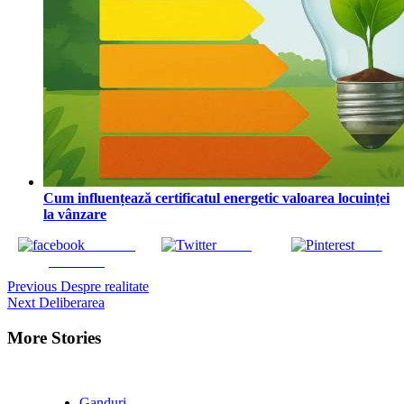
Cum influențează certificatul energetic valoarea locuinței
la vânzare
Share on
Tweet
Save
Facebook
Continue
Previous
Despre realitate
Next
Deliberarea
Reading
More Stories
Ganduri