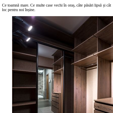
Ce toamnã mare. Ce multe case vechi în oraș, câte pãsãri lipsã și cât
loc pentru noi înșine.