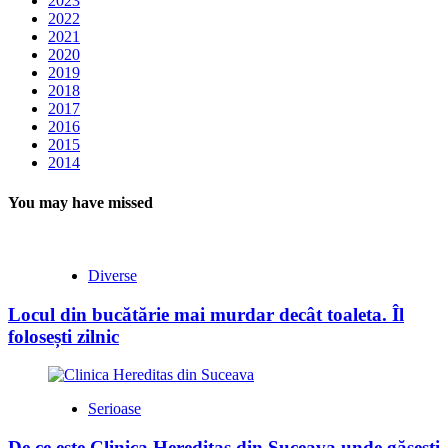
2023
2022
2021
2020
2019
2018
2017
2016
2015
2014
You may have missed
Diverse
Locul din bucătărie mai murdar decât toaleta. Îl
folosești zilnic
Serioase
De ce este Clinica Hereditas din Suceava unde găsești