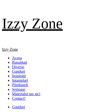
Skip
Izzy Zone
to
content
Primary
Izzy Zone
Menu
Acasa
Banalitati
Diverse
Ganduri
Inspiratii
Intamplari
Plimbareli
Serioase
Materialul tau aici
Contact!
Ganduri