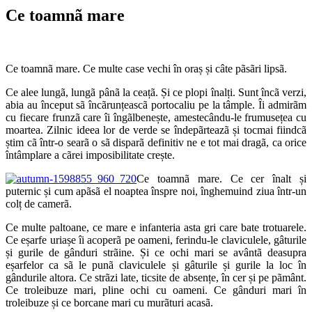
Ce toamnã mare
Ce toamnã mare. Ce multe case vechi în oraș și câte pãsãri lipsã.
Ce alee lungã, lungã pânã la ceațã. Și ce plopi înalți. Sunt încã verzi,
abia au început sã încãrunțeascã portocaliu pe la tâmple. Îi admirãm
cu fiecare frunzã care îi îngãlbenește, amestecându-le frumusețea cu
moartea. Zilnic ideea lor de verde se îndepãrteazã și tocmai fiindcã
știm cã într-o searã o sã disparã definitiv ne e tot mai dragã, ca orice
întâmplare a cãrei imposibilitate crește.
Ce toamnã mare. Ce cer înalt și
puternic și cum apãsã el noaptea înspre noi, înghemuind ziua într-un
colț de camerã.
Ce multe paltoane, ce mare e infanteria asta gri care bate trotuarele.
Ce eșarfe uriașe îi acoperã pe oameni, ferindu-le claviculele, gâturile
și gurile de gânduri strãine. Și ce ochi mari se avântã deasupra
eșarfelor ca sã le punã claviculele și gâturile și gurile la loc în
gândurile altora. Ce strãzi late, ticsite de absențe, în cer și pe pãmânt.
Ce troleibuze mari, pline ochi cu oameni. Ce gânduri mari în
troleibuze și ce borcane mari cu murãturi acasã.