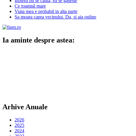
Iubirea nu se cauta, ea se gaseste
Ce toamnã mare
Viata mea e probabil in alta parte
Sa moara capra vecinului. Da, si aia online
Ia aminte despre astea:
Arhive Anuale
2026
2025
2024