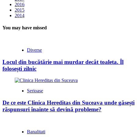
2016
2015
2014
You may have missed
Diverse
Locul din bucătărie mai murdar decât toaleta. Îl
folosești zilnic
Serioase
De ce este Clinica Hereditas din Suceava unde găsești
răspunsuri înainte să devină probleme?
Banalitati