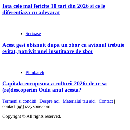
Iata cele mai fericite 10 tari din 2026 si ce le
diferentiaza cu adevarat
Serioase
Acest gest obisnuit dupa un zbor cu avionul trebuie
evitat, potrivit unei insotitoare de zbor
Plimbareli
Capitala europeana a culturii 2026: de ce sa
(re)descoperim Oulu anul acesta?
Termeni si conditii
|
Despre noi
|
Materialul tau aici
|
Contact
|
contact [@] izzyzone.com
Copyright © All rights reserved.