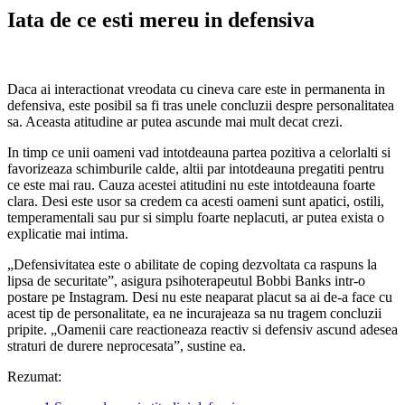
Iata de ce esti mereu in defensiva
Daca ai interactionat vreodata cu cineva care este in permanenta in
defensiva, este posibil sa fi tras unele concluzii despre personalitatea
sa. Aceasta atitudine ar putea ascunde mai mult decat crezi.
In timp ce unii oameni vad intotdeauna partea pozitiva a celorlalti si
favorizeaza schimburile calde, altii par intotdeauna pregatiti pentru
ce este mai rau. Cauza acestei atitudini nu este intotdeauna foarte
clara. Desi este usor sa credem ca acesti oameni sunt apatici, ostili,
temperamentali sau pur si simplu foarte neplacuti, ar putea exista o
explicatie mai intima.
„Defensivitatea este o abilitate de coping dezvoltata ca raspuns la
lipsa de securitate”, asigura psihoterapeutul Bobbi Banks intr-o
postare pe Instagram. Desi nu este neaparat placut sa ai de-a face cu
acest tip de personalitate, ea ne incurajeaza sa nu tragem concluzii
pripite. „Oamenii care reactioneaza reactiv si defensiv ascund adesea
straturi de durere neprocesata”, sustine ea.
Rezumat: