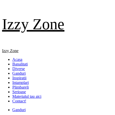
Skip
Izzy Zone
to
content
Primary
Izzy Zone
Menu
Acasa
Banalitati
Diverse
Ganduri
Inspiratii
Intamplari
Plimbareli
Serioase
Materialul tau aici
Contact!
Ganduri