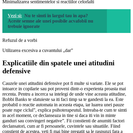
Minimalizarea sentimentelor si reactiilor celorlalti
Vezi si:
Nu te simti in largul tau in apa?
Aceste semne ale unei posibile acvafobii nu
trebuie ignorate
Refuzul de a vorbi
Utilizarea excesiva a cuvantului „dar”
Explicatiile din spatele unei atitudini
defensive
Cauzele unei atitudini defensive pot fi multe si variate. Ele se pot
intoarce in copilarie sau pot proveni dintr-o experienta proasta mai
recenta. Pentru a incerca sa intelegi de unde vine aceasta atitudine,
Bobbi Banks te sfatuieste sa iti faci timp sa te gandesti la ea. Este
probabil o reactie automata in aceasta etapa, iar luarea unei pauze
poate rupe ciclul”, explica psihoterapeutul. Intreaba-te cum te simti
in acel moment, ce declanseaza in tine si daca iti vin in minte
ganduri sau convingeri negative”. Fii constienti de anumiti factori
declansatori, cum ar fi persoanele, cuvintele sau situatiile. Fiind
constient de acestea, veti fi mai bine pregatit sa le raspunzi fara a