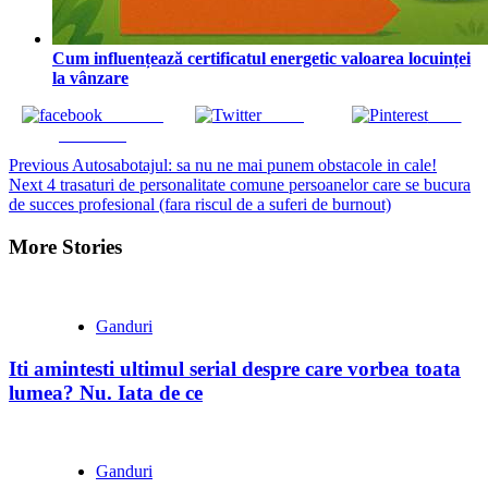
Cum influențează certificatul energetic valoarea locuinței
la vânzare
Share on
Tweet
Save
Facebook
Continue
Previous
Autosabotajul: sa nu ne mai punem obstacole in cale!
Next
4 trasaturi de personalitate comune persoanelor care se bucura
Reading
de succes profesional (fara riscul de a suferi de burnout)
More Stories
Ganduri
Iti amintesti ultimul serial despre care vorbea toata
lumea? Nu. Iata de ce
Ganduri