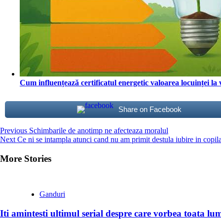
Cum influențează certificatul energetic valoarea locuinței la
Share on Facebook
Continue
Previous
Schimbarile de anotimp ne afecteaza moralul
Next
Ce ni se intampla atunci cand nu am primit destula iubire in copil
Reading
More Stories
Ganduri
Iti amintesti ultimul serial despre care vorbea toata lu