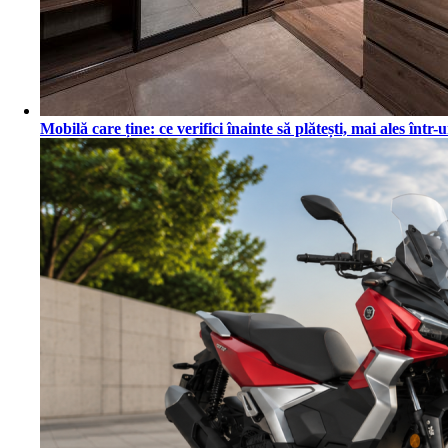
Mobilă care ține: ce verifici înainte să plătești, mai ales înt