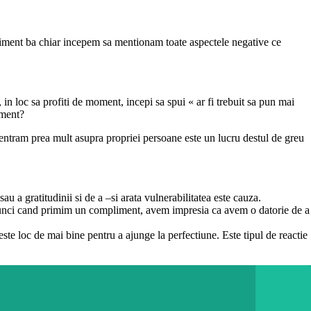
iment ba chiar incepem sa mentionam toate aspectele negative ce
 in loc sa profiti de moment, incepi sa spui « ar fi trebuit sa pun mai
iment?
ncentram prea mult asupra propriei persoane este un lucru destul de greu
u a gratitudinii si de a –si arata vulnerabilitatea este cauza.
 Atunci cand primim un compliment, avem impresia ca avem o datorie de a
e loc de mai bine pentru a ajunge la perfectiune. Este tipul de reactie