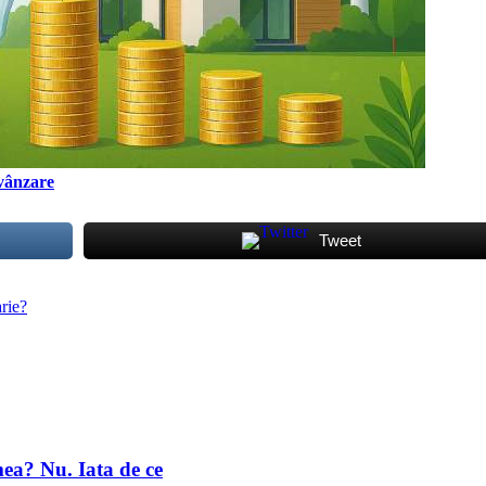
 vânzare
Tweet
arie?
mea? Nu. Iata de ce