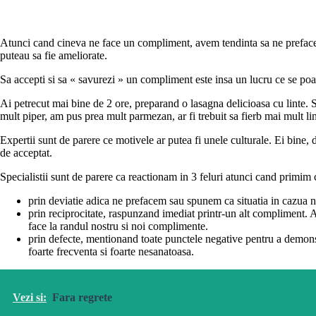
Atunci cand cineva ne face un compliment, avem tendinta sa ne prefac
puteau sa fie ameliorate.
Sa accepti si sa « savurezi » un compliment este insa un lucru ce se poa
Ai petrecut mai bine de 2 ore, preparand o lasagna delicioasa cu linte. Se
mult piper, am pus prea mult parmezan, ar fi trebuit sa fierb mai mult
Expertii sunt de parere ce motivele ar putea fi unele culturale. Ei bine,
de acceptat.
Specialistii sunt de parere ca reactionam in 3 feluri atunci cand primi
prin deviatie adica ne prefacem sau spunem ca situatia in cazua nu 
prin reciprocitate, raspunzand imediat printr-un alt compliment.
face la randul nostru si noi complimente.
prin defecte, mentionand toate punctele negative pentru a demonst
foarte frecventa si foarte nesanatoasa.
Vezi si:
Fara regrete