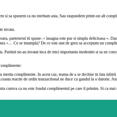
em si sa spunem ca nu meritam asta. Sau raspundem printr-un alt compl
te invata.
ara, partenerul iti spune- « lasagna este pur si simplu delicioasa ». Dar,
 lintea »… Ce se intampla? De ce este atat de greu sa acceptam un compl
 da. Paritnii ne-au invatat inca de mici importanta modestiei si sa ne co
m complimente:
merita complimente. In acest caz, teama de a se dechise in fata iubirii sa
 Aceasta reactie de ordin tranzactional ne duce cu gandul la o datorie.
ra cumva ca nu este fondat complimentul pe care il primim. Si ca mai est