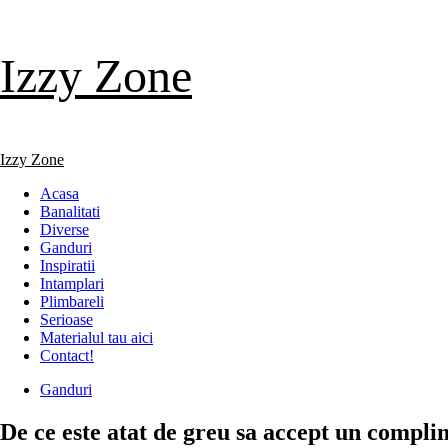
Skip
Izzy Zone
to
content
Primary
Izzy Zone
Menu
Acasa
Banalitati
Diverse
Ganduri
Inspiratii
Intamplari
Plimbareli
Serioase
Materialul tau aici
Contact!
Ganduri
De ce este atat de greu sa accept un compl