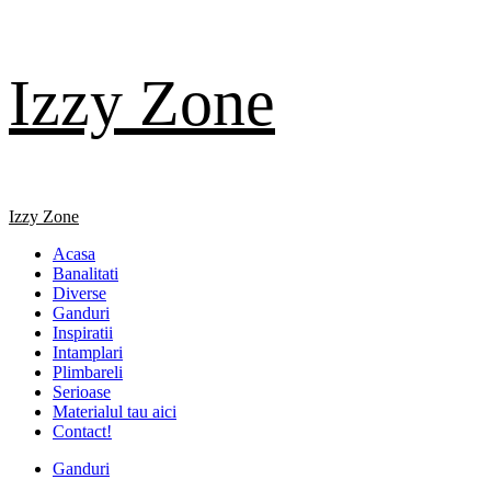
Skip
Izzy Zone
to
content
Primary
Izzy Zone
Menu
Acasa
Banalitati
Diverse
Ganduri
Inspiratii
Intamplari
Plimbareli
Serioase
Materialul tau aici
Contact!
Ganduri