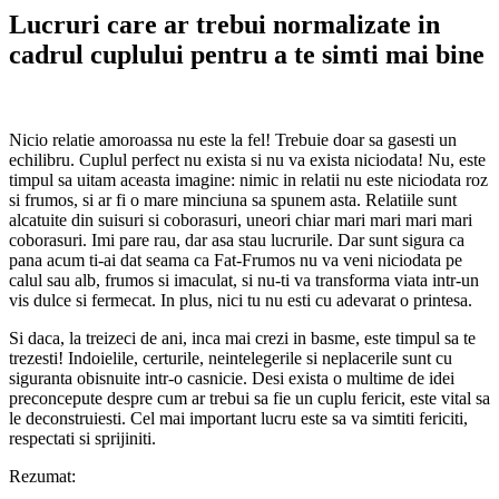
Lucruri care ar trebui normalizate in
cadrul cuplului pentru a te simti mai bine
Nicio relatie amoroassa nu este la fel! Trebuie doar sa gasesti un
echilibru. Cuplul perfect nu exista si nu va exista niciodata! Nu, este
timpul sa uitam aceasta imagine: nimic in relatii nu este niciodata roz
si frumos, si ar fi o mare minciuna sa spunem asta. Relatiile sunt
alcatuite din suisuri si coborasuri, uneori chiar mari mari mari mari
coborasuri. Imi pare rau, dar asa stau lucrurile. Dar sunt sigura ca
pana acum ti-ai dat seama ca Fat-Frumos nu va veni niciodata pe
calul sau alb, frumos si imaculat, si nu-ti va transforma viata intr-un
vis dulce si fermecat. In plus, nici tu nu esti cu adevarat o printesa.
Si daca, la treizeci de ani, inca mai crezi in basme, este timpul sa te
trezesti! Indoielile, certurile, neintelegerile si neplacerile sunt cu
siguranta obisnuite intr-o casnicie. Desi exista o multime de idei
preconcepute despre cum ar trebui sa fie un cuplu fericit, este vital sa
le deconstruiesti. Cel mai important lucru este sa va simtiti fericiti,
respectati si sprijiniti.
Rezumat: