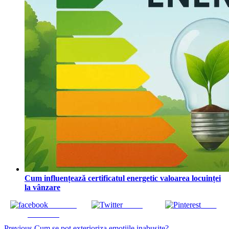
Cum influențează certificatul energetic valoarea locuinței
la vânzare
Share on
Tweet
Save
Facebook
Previous
Cum se pot exterioriza emotiile inabusite?