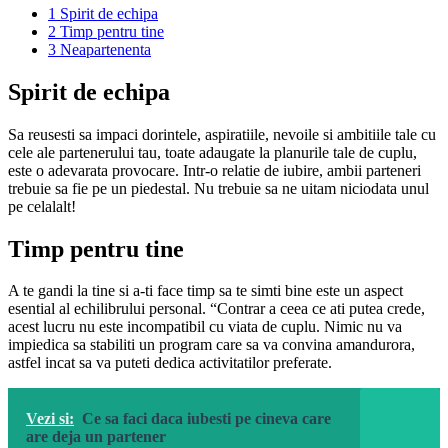
1
Spirit de echipa
2
Timp pentru tine
3
Neapartenenta
Spirit de echipa
Sa reusesti sa impaci dorintele, aspiratiile, nevoile si ambitiile tale cu
cele ale partenerului tau, toate adaugate la planurile tale de cuplu,
este o adevarata provocare. Intr-o relatie de iubire, ambii parteneri
trebuie sa fie pe un piedestal. Nu trebuie sa ne uitam niciodata unul
pe celalalt!
Timp pentru tine
A te gandi la tine si a-ti face timp sa te simti bine este un aspect
esential al echilibrului personal. “Contrar a ceea ce ati putea crede,
acest lucru nu este incompatibil cu viata de cuplu. Nimic nu va
impiedica sa stabiliti un program care sa va convina amandurora,
astfel incat sa va puteti dedica activitatilor preferate.
Vezi si:
Ce sa faci daca iubesti pe cineva care
are deja un partener