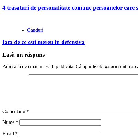
4 trasaturi de personalitate comune persoanelor care s
Ganduri
Iata de ce esti mereu in defensiva
Lasă un răspuns
Adresa ta de email nu va fi publicată.
Câmpurile obligatorii sunt marc
Comentariu
*
Nume
*
Email
*