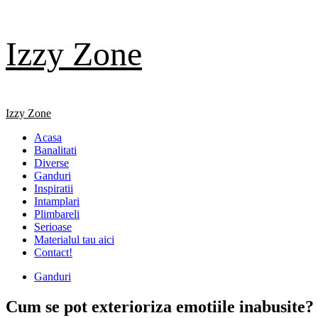
Skip
Izzy Zone
to
content
Primary
Izzy Zone
Menu
Acasa
Banalitati
Diverse
Ganduri
Inspiratii
Intamplari
Plimbareli
Serioase
Materialul tau aici
Contact!
Ganduri
Cum se pot exterioriza emotiile inabusite?