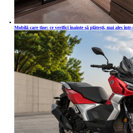
Mobilă care ține: ce verifici înainte să plătești, mai ales în