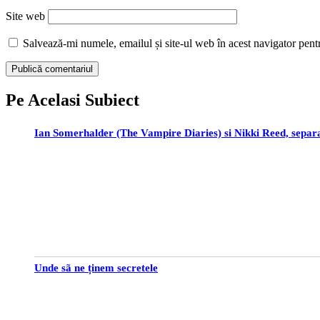
Site web
Salvează-mi numele, emailul și site-ul web în acest navigator pent
Pe Acelasi Subiect
Ian Somerhalder (The Vampire Diaries) si Nikki Reed, separa
Unde sã ne ținem secretele