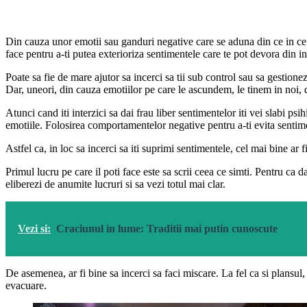
Din cauza unor emotii sau ganduri negative care se aduna din ce in ce ma
face pentru a-ti putea exterioriza sentimentele care te pot devora din in
Poate sa fie de mare ajutor sa incerci sa tii sub control sau sa gestionez
Dar, uneori, din cauza emotiilor pe care le ascundem, le tinem in noi, 
Atunci cand iti interzici sa dai frau liber sentimentelor iti vei slabi p
emotiile. Folosirea comportamentelor negative pentru a-ti evita sentimente
Astfel ca, in loc sa incerci sa iti suprimi sentimentele, cel mai bine ar 
Primul lucru pe care il poti face este sa scrii ceea ce simti. Pentru ca 
eliberezi de anumite lucruri si sa vezi totul mai clar.
Vezi si:
Craciunul in lume: Traditii mai putin cunoscute
De asemenea, ar fi bine sa incerci sa faci miscare. La fel ca si plansul
evacuare.