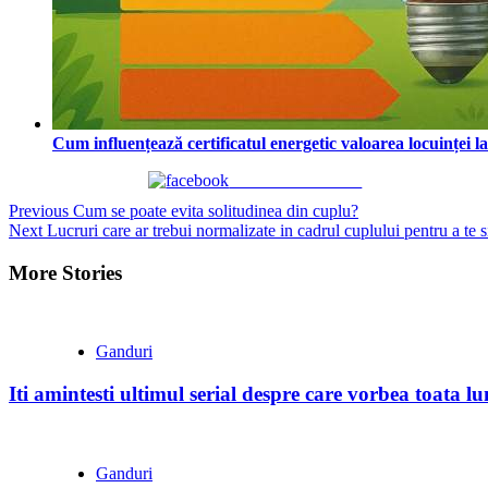
Cum influențează certificatul energetic valoarea locuinței l
Share on Facebook
Continue
Previous
Cum se poate evita solitudinea din cuplu?
Next
Lucruri care ar trebui normalizate in cadrul cuplului pentru a te 
Reading
More Stories
Ganduri
Iti amintesti ultimul serial despre care vorbea toata l
Ganduri