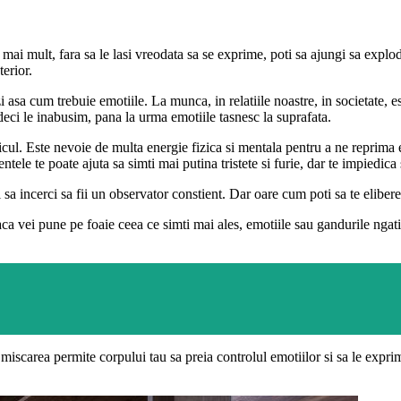
i mult, fara sa le lasi vreodata sa se exprime, poti sa ajungi sa explode
terior.
i asa cum trebuie emotiile. La munca, in relatiile noastre, in societate, e
deci le inabusim, pana la urma emotiile tasnesc la suprafata.
sihicul. Este nevoie de multa energie fizica si mentala pentru a ne reprim
le te poate ajuta sa simti mai putina tristete si furie, dar te impiedica s
fi sa incerci sa fii un observator constient. Dar oare cum poti sa te eliber
daca vei pune pe foaie ceea ce simti mai ales, emotiile sau gandurile ngativ
, miscarea permite corpului tau sa preia controlul emotiilor si sa le expr