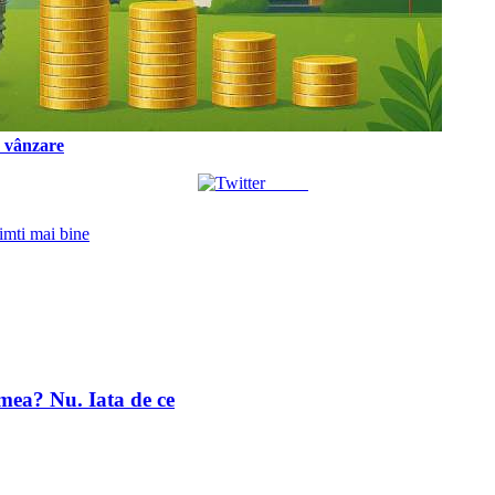
a vânzare
Tweet
simti mai bine
umea? Nu. Iata de ce