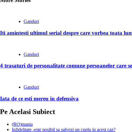
More Stories
Ganduri
Iti amintesti ultimul serial despre care vorbea toata lu
Ganduri
4 trasaturi de personalitate comune persoanelor care se
Ganduri
Iata de ce esti mereu in defensiva
Pe Acelasi Subiect
(RO)mania
Infidelitate -este posibil sa salvezi un cuplu in acest caz?