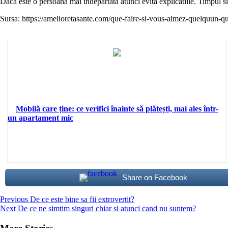
Daca este o persoana mai indepartata atunci evita explicatiile. Timpul si
Sursa: https://amelioretasante.com/que-faire-si-vous-aimez-quelquun-qu
Mobilă care ține: ce verifici înainte să plătești, mai ales într-
un apartament mic
Share on Facebook
Continue
Previous
De ce este bine sa fii extrovertit?
Next
De ce ne simtim singuri chiar si atunci cand nu suntem?
Reading