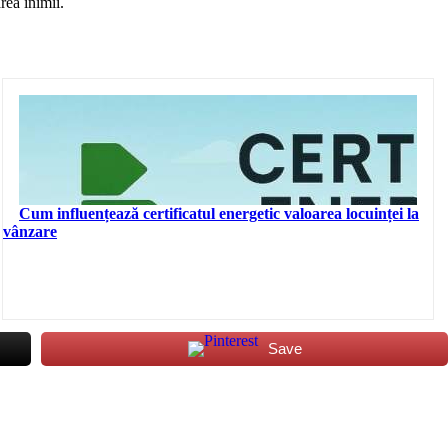
rea inimii.
Cum influențează certificatul energetic valoarea locuinței la
vânzare
Save