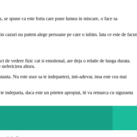
os, se spune ca este forta care pune lumea in miscare, o face sa
a din cazuri nu putem alege persoane pe care o iubim. Iata ce este de facut
t de vedere fizic cat si emotional, are deja o relatie de lunga durata.
 nefericirea altora.
istanta. Nu este usor sa te indepartezi, intr-adevar, insa este cea mai
 te indeparta, daca este un prieten apropiat, iti va remarca cu siguranta