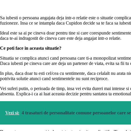
Sa iubesti o persoana angajata deja intr-o relatie este o situatie compli
fuzioneze. Insa ce se intampla daca Cupidon decide sa te faca sa iubesti 
Ideal este sa ai pe cineva doar pentru tine si care corespunde sentimentel
daca te-ai indragostit de cineva care este deja angajat intr-o relatie.
Ce poti face in aceasta situatie?
Situatia se complica atunci cand persoana care ti-a monopolizat sentiment
Daca iubesti pe cineva care are deja un partener de viata, evita sa fii tu 
In plus, daca doar tu esti cel/cea cu sentimente, daca celalalt nu arata nic
potrivita solutie atunci cand sentimentele nu sunt reciproce.
Vei suferi putin, o perioada de timp, insa vei evita dureri mai intense si
absenta. Explica-i ca ai luat aceasta decizie pentru santatea ta emotional
Vezi si:
4 trasaturi de personalitate comune persoanelor care se 