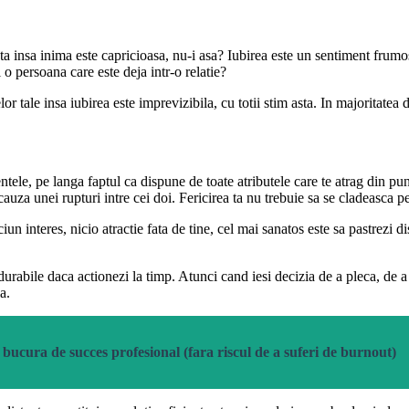
cata insa inima este capricioasa, nu-i asa? Iubirea este un sentiment frum
o persoana care este deja intr-o relatie?
or tale insa iubirea este imprevizibila, cu totii stim asta. In majoritate
ele, pe langa faptul ca dispune de toate atributele care te atrag din punc
cauza unei rupturi intre cei doi. Fericirea ta nu trebuie sa se cladeasca pe
iun interes, nicio atractie fata de tine, cel mai sanatos este sa pastrezi d
 durabile daca actionezi la timp. Atunci cand iesi decizia de a pleca, de a
a.
bucura de succes profesional (fara riscul de a suferi de burnout)