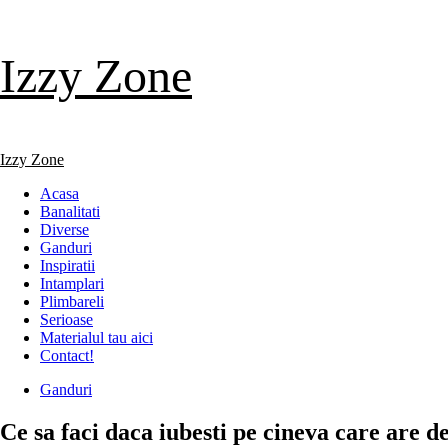
Skip
Izzy Zone
to
content
Primary
Izzy Zone
Menu
Acasa
Banalitati
Diverse
Ganduri
Inspiratii
Intamplari
Plimbareli
Serioase
Materialul tau aici
Contact!
Ganduri
Ce sa faci daca iubesti pe cineva care are d