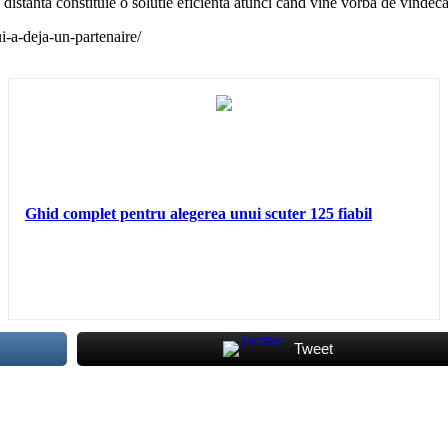
 distanta constituie o solutie eficienta atunci cand vine vorba de vindeca
i-a-deja-un-partenaire/
Ghid complet pentru alegerea unui scuter 125 fiabil
Tweet