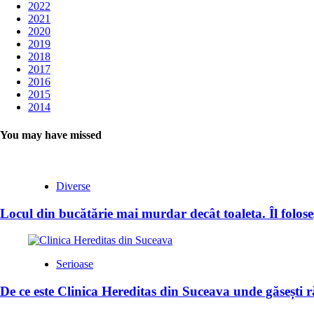
2022
2021
2020
2019
2018
2017
2016
2015
2014
You may have missed
Diverse
Locul din bucătărie mai murdar decât toaleta. Îl foloseș
Serioase
De ce este Clinica Hereditas din Suceava unde găsești 