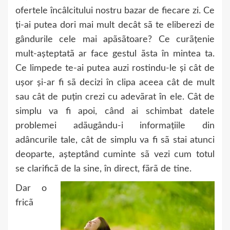
ofertele încâlcitului nostru bazar de fiecare zi. Ce
ți-ai putea dori mai mult decât sã te eliberezi de
gândurile cele mai apãsãtoare? Ce curãțenie
mult-așteptatã ar face gestul ãsta în mintea ta.
Ce limpede te-ai putea auzi rostindu-le și cât de
ușor și-ar fi sã decizi în clipa aceea cât de mult
sau cât de puțin crezi cu adevãrat în ele. Cât de
simplu va fi apoi, când ai schimbat datele
problemei adãugându-i informațiile din
adâncurile tale, cât de simplu va fi sã stai atunci
deoparte, așteptând cuminte sã vezi cum totul
se clarificã de la sine, în direct, fãrã de tine.
Dar o
fricã