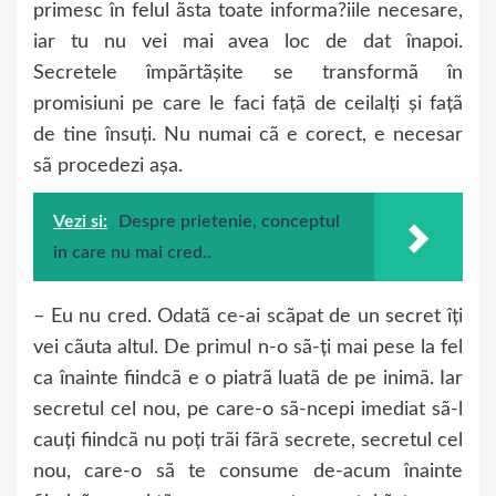
primesc în felul ãsta toate informa?iile necesare,
iar tu nu vei mai avea loc de dat înapoi.
Secretele împãrtãșite se transformã în
promisiuni pe care le faci fațã de ceilalți și fațã
de tine însuți. Nu numai cã e corect, e necesar
sã procedezi așa.
Vezi si:
Despre prietenie, conceptul
in care nu mai cred..
– Eu nu cred. Odatã ce-ai scãpat de un secret îți
vei cãuta altul. De primul n-o sã-ți mai pese la fel
ca înainte fiindcã e o piatrã luatã de pe inimã. Iar
secretul cel nou, pe care-o sã-ncepi imediat sã-l
cauți fiindcã nu poți trãi fãrã secrete, secretul cel
nou, care-o sã te consume de-acum înainte