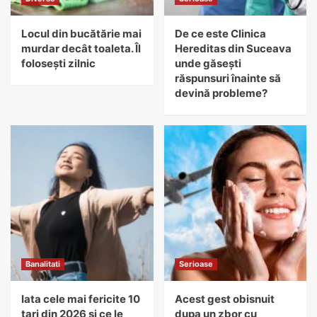
Locul din bucătărie mai
De ce este Clinica
murdar decât toaleta. Îl
Hereditas din Suceava
folosești zilnic
unde găsești
răspunsuri înainte să
devină probleme?
Banalitati
Serioase
Iata cele mai fericite 10
Acest gest obisnuit
tari din 2026 si ce le
dupa un zbor cu