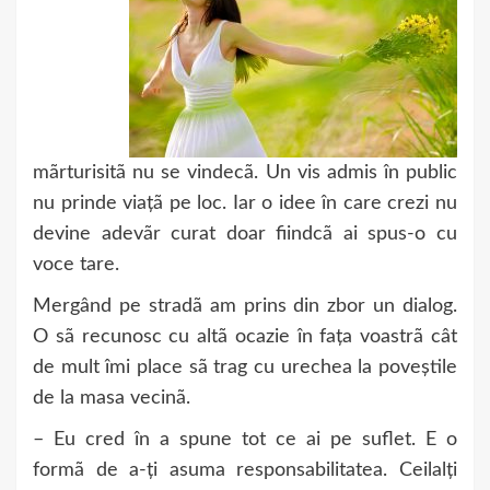
mãrturisitã nu se vindecã. Un vis admis în public
nu prinde viațã pe loc. Iar o idee în care crezi nu
devine adevãr curat doar fiindcã ai spus-o cu
voce tare.
Mergând pe stradã am prins din zbor un dialog.
O sã recunosc cu altã ocazie în fața voastrã cât
de mult îmi place sã trag cu urechea la poveștile
de la masa vecinã.
– Eu cred în a spune tot ce ai pe suflet. E o
formã de a-ți asuma responsabilitatea. Ceilalți