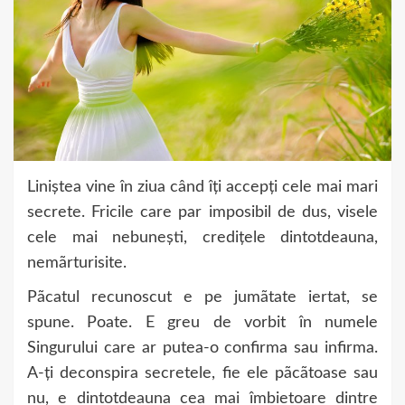
Liniștea vine în ziua când îți accepți cele mai mari
secrete. Fricile care par imposibil de dus, visele
cele mai nebunești, credițele dintotdeauna,
nemãrturisite.
Pãcatul recunoscut e pe jumãtate iertat, se
spune. Poate. E greu de vorbit în numele
Singurului care ar putea-o confirma sau infirma.
A-ți deconspira secretele, fie ele pãcãtoase sau
nu, e dintotdeauna cea mai îmbietoare dintre