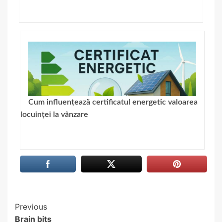
Cum influențează certificatul energetic valoarea
locuinței la vânzare
Continue
Previous
Brain bits