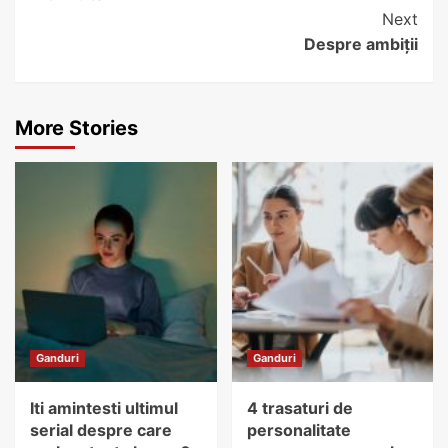
Reading
Next
Despre ambiții
More Stories
Ganduri
Ganduri
Iti amintesti ultimul
4 trasaturi de
serial despre care
personalitate