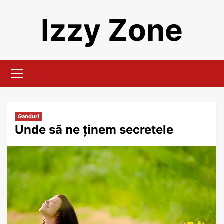
Skip
Izzy Zone
to
content
Primary
Menu
Ganduri
Unde sã ne ținem secretele