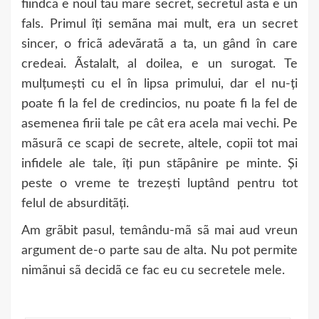
fiindcã e noul tãu mare secret, secretul ãsta e un
fals. Primul îți semãna mai mult, era un secret
sincer, o fricã adevãratã a ta, un gând în care
credeai. Ãstalalt, al doilea, e un surogat. Te
mulțumești cu el în lipsa primului, dar el nu-ți
poate fi la fel de credincios, nu poate fi la fel de
asemenea firii tale pe cât era acela mai vechi. Pe
mãsurã ce scapi de secrete, altele, copii tot mai
infidele ale tale, îți pun stãpânire pe minte. Și
peste o vreme te trezești luptând pentru tot
felul de absurditãți.
Am grãbit pasul, temându-mã sã mai aud vreun
argument de-o parte sau de alta. Nu pot permite
nimãnui sã decidã ce fac eu cu secretele mele.