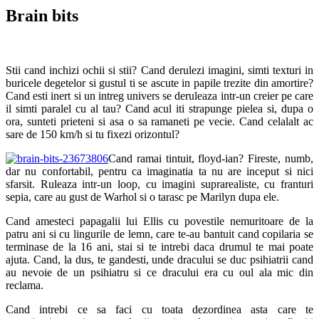
Brain bits
Stii cand inchizi ochii si stii? Cand derulezi imagini, simti texturi in
buricele degetelor si gustul ti se ascute in papile trezite din amortire?
Cand esti inert si un intreg univers se deruleaza intr-un creier pe care
il simti paralel cu al tau? Cand acul iti strapunge pielea si, dupa o
ora, sunteti prieteni si asa o sa ramaneti pe vecie. Cand celalalt ac
sare de 150 km/h si tu fixezi orizontul?
Cand ramai tintuit, floyd-ian? Fireste, numb,
dar nu confortabil, pentru ca imaginatia ta nu are inceput si nici
sfarsit. Ruleaza intr-un loop, cu imagini suprarealiste, cu franturi
sepia, care au gust de Warhol si o tarasc pe Marilyn dupa ele.
Cand amesteci papagalii lui Ellis cu povestile nemuritoare de la
patru ani si cu lingurile de lemn, care te-au bantuit cand copilaria se
terminase de la 16 ani, stai si te intrebi daca drumul te mai poate
ajuta. Cand, la dus, te gandesti, unde dracului se duc psihiatrii cand
au nevoie de un psihiatru si ce dracului era cu oul ala mic din
reclama.
Cand intrebi ce sa faci cu toata dezordinea asta care te