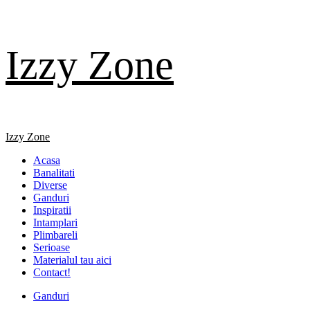
Skip
Izzy Zone
to
content
Primary
Izzy Zone
Menu
Acasa
Banalitati
Diverse
Ganduri
Inspiratii
Intamplari
Plimbareli
Serioase
Materialul tau aici
Contact!
Ganduri