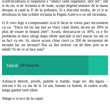
scurtcircuiteaza si raspunsul e “atunci cand organizez, stric tot”, uiti
si de ou, si de reclama si de toate, scuipi degetul aratator de la mana
dreapta si cauti la P, de la psihiatru. Si a dracului treaba, de ce ti se
deruleaza in fata ochilor reclama la Pagini Aurii n-o sa stii niciodata.
O fi vreo lege a compensatiei si-oi fi facut tu vreun pact inconstient
cu ea. “Daca tot nu ma lasi sa visez cand dorm, da-mi un 30% in
plus de visare in timpul zilei”. Acum, descurca-te cu 30%, ca e fix
problema ta daca alergi dupa oferte speciale si nici macar nu stii ce
sa faci cu ele. Si, sincer acum, chiar crezi ca 200 de inceputuri de
inceput fac un inceput? Hai sa fim seriosi: cat de bine poti sa te
minti? Si de ce ai face asta?
Vezi si:
(RO)mania
Aduna-ti literele, pixelii, palirile si trairile, trage sec din tigara –
oricum e fix ca aia de la 14 ani, fumata cu baietii, in curtea scolii,
langa gardul sarit zilnic.
Stinge-o si ia-o de la capat.