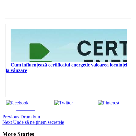
Cum influențează certificatul energetic valoarea locuinței
la vânzare
Share on
Tweet
Save
Facebook
Continue
Previous
Drum bun
Next
Unde sã ne ținem secretele
Reading
More Stories