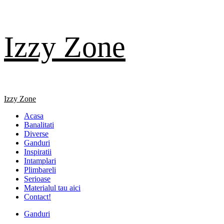
Skip
Izzy Zone
to
content
Primary
Izzy Zone
Menu
Acasa
Banalitati
Diverse
Ganduri
Inspiratii
Intamplari
Plimbareli
Serioase
Materialul tau aici
Contact!
Ganduri