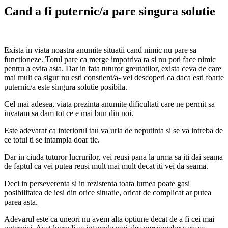
Cand a fi puternic/a pare singura solutie
Exista in viata noastra anumite situatii cand nimic nu pare sa
functioneze. Totul pare ca merge impotriva ta si nu poti face nimic
pentru a evita asta. Dar in fata tuturor greutatilor, exista ceva de care
mai mult ca sigur nu esti constient/a- vei descoperi ca daca esti foarte
puternic/a este singura solutie posibila.
Cel mai adesea, viata prezinta anumite dificultati care ne permit sa
invatam sa dam tot ce e mai bun din noi.
Este adevarat ca interiorul tau va urla de neputinta si se va intreba de
ce totul ti se intampla doar tie.
Dar in ciuda tuturor lucrurilor, vei reusi pana la urma sa iti dai seama
de faptul ca vei putea reusi mult mai mult decat iti vei da seama.
Deci in perseverenta si in rezistenta toata lumea poate gasi
posibilitatea de iesi din orice situatie, oricat de complicat ar putea
parea asta.
Adevarul este ca uneori nu avem alta optiune decat de a fi cei mai