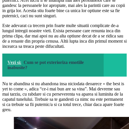
puternici. Acet lucru li se intampla mai ales persoanelor care se
gandesc la persoanele lor apropiate, mai ales la parintii care au copii
in grija lor. Acestia stiu foarte bine ca unica lor optiune este sa fie
puternici, caci nu sunt singuri.
Este adevarat ca trecem prin foarte multe situatii complicate de-a
lungul intregii noastre vieti. Exista persoane care renunta inca din
prima clipa, dar mai apoi nu au alta optiune decat de a se ridica sau
de a renaste din propria cenusa. Altii lupta inca din primul moment si
incearca sa treaca peste difucultati.
Vezi si:
Cum se pot exterioriza emotiile
inabusite?
Nu te abandina si nu abandona insa niciodata deoarece « the best is
yet to come », adica “ce-i mai bun are sa vina”. Mai devreme sau
mai tarziu, cu rabdare si cu perseverenta va aparea si luminita de la
capatul tunelului. Trebuie sa te gandesti ca nimc nu este permanent
si ca trebuie sa fii puternic/a si ca totul trece, chiar daca apare foarte
greu.