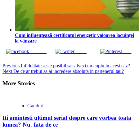
Cum influențează certificatul energetic valoarea locuinței
la vânzare
Share on
Tweet
Save
Facebook
Continue
Previous
Infidelitate -este posibil sa salvezi un cuplu in acest caz?
Next
De ce ar trebui sa ai incredere absoluta in partenerul tau?
Reading
More Stories
Ganduri
Iti amintesti ultimul serial despre care vorbea toata
lumea? Nu. Iata de ce